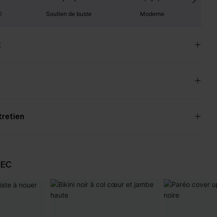
Soutien de buste
Moderne
t
tretien
VEC