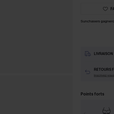
F
Sunchasers gagnero
LIVRAISON 
RETOURS F
Inscrivez-vou
Points forts