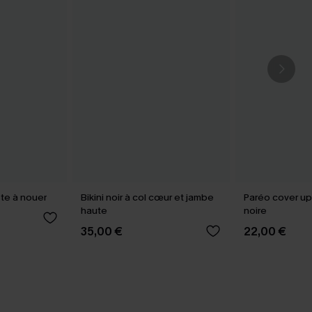
iste à nouer
Bikini noir à col cœur et jambe
Paréo cover up
haute
noire
35,00 €
22,00 €