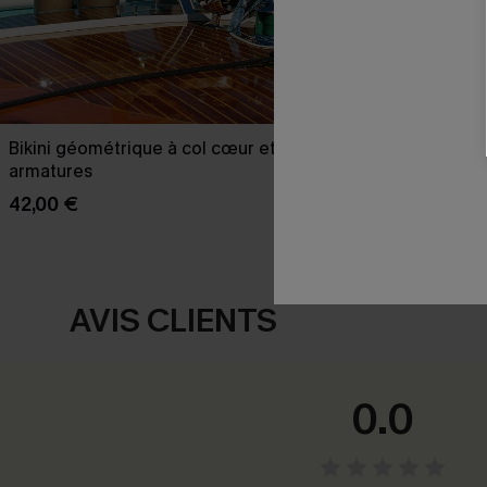
Bikini géométrique à col cœur et
Bikini col cœ
armatures
35,00 €
42,00 €
AVIS CLIENTS
0.0