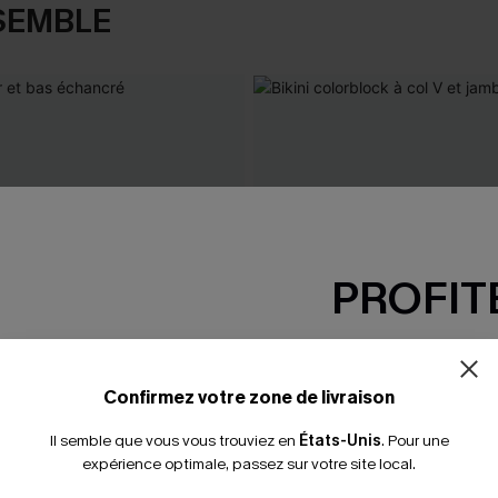
SEMBLE
PROFITE
-15% dès 2 A
*Un code par command
Confirmez votre zone de livraison
Il semble que vous vous trouviez en
États-Unis
.
Pour une
expérience optimale, passez sur votre site local.