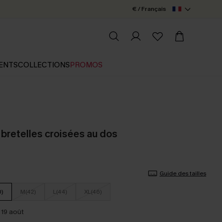
€ / Français
ENTS
COLLECTIONS
PROMOS
e bretelles croisées au dos
Guide des tailles
0)
M(42)
L(44)
XL(46)
 19 août