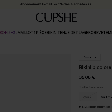
Abonnement E-mail : -25% dès 4 achetés >>
SON 2-3 J
MAILLOT 1 PIÈCE
BIKINI
TENUE DE PLAGE
ROBE
VÊTEM
Armature
Bikini bicolor
35,00 €
Taille française
XS(36)
S(38/4
Livraison estimée :