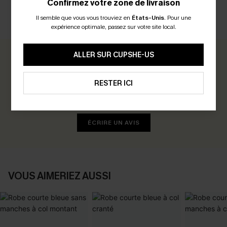
Confirmez votre zone de livraison
Il semble que vous vous trouviez en
États-Unis
.
Pour une
AVIS CLIENTS
expérience optimale, passez sur votre site local.
ALLER SUR CUPSHE-US
0.0
RESTER ICI
Soyez le Premier à Donner Votre Avis
Gagnez 30+ points pour chaque avis que vous laissez !
ÉCRIRE UN AVIS
VOUS AIMERIEZ AUSSI