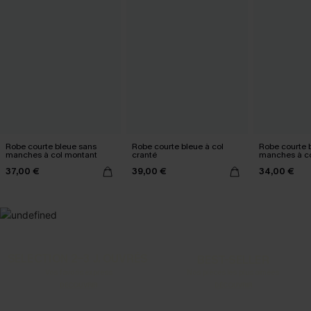
Robe courte bleue sans
Robe courte bleue à col
Robe courte 
manches à col montant
cranté
manches à c
37,00 €
39,00 €
34,00 €
SELECTION 2-3 J. OUVRÉS
BEST-SELLER
Vos favoris express
Nos pièces les plus aimées
DÉCOUVRIR
DÉCOUVRIR