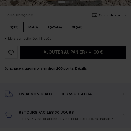
Taille française
Guide des tailles
S(38)
M(40)
L(42/44)
XL(46)
Livraison estimée : 18 août
AJOUTER AU PANIER
/
41,00 €
Sunchasers gagnerons environ
205
points.
Détails
LIVRAISON GRATUITE DÈS 55 € D'ACHAT
RETOURS FACILES 30 JOURS
Inscrivez-vous et abonnez-vous
pour des retours gratuits !