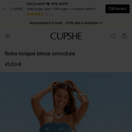
EXCLU APP 📲 -15% SUPP.
Obtenez
Téléchargez pour -15% supp. + livraison offerts !
* Livraison éclair 2-3 jours ouvrés >>
50 k+
Abonnement E-mail : -25% dès 4 achetés >>
Robe longue bleue smockée
41,00 €