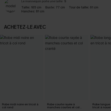
Le mannequin porte une taille:
S
Taille:
165 cm
Buste:
77 cm
Tour de taille:
61 cm
Hanches:
81 cm
ACHETEZ‑LE AVEC
Robe midi noire en tricot à
Robe courte rayée à
Robe longue 
col rond
manches courtes et col
tricot à nouer 
cranté