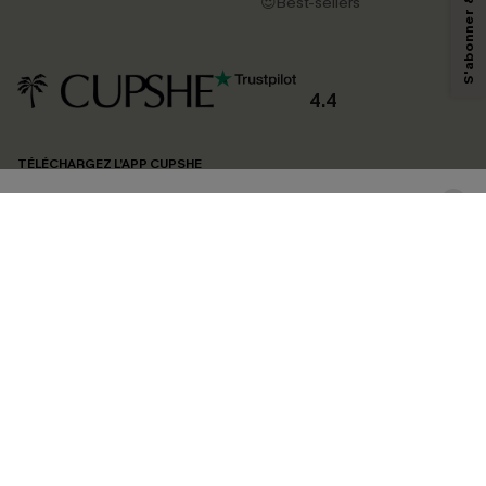
😍Best-sellers
pouvons utiliser les données collectées sur notre site ainsi que des
technologies de suivi, telles que des pixels intégrés à nos e-mails, afin de
savoir si ceux-ci ont été ouverts, de mesurer votre engagement, de
personnaliser nos contenus et nos offres, et de vous recommander des
produits susceptibles de vous intéresser, conformément à notre
Politique de
confidentialité
. Vous pouvez vous désabonner à tout moment.
4.4
S'ABONNER
TÉLÉCHARGEZ L’APP CUPSHE
SUIVEZ-NOUS
©2026 CUPSHE FRANCE
Voir nôtre
déclaration d'accessibilité
et notre
politique de confidentialité.
Gestion des cookies