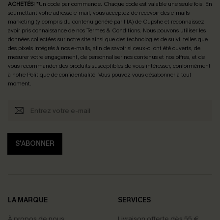
ACHETÉS
! *Un code par commande. Chaque code est valable une seule fois.
En
soumettant votre adresse e-mail, vous acceptez de recevoir des e-mails
marketing (y compris du contenu généré par l'IA) de Cupshe et reconnaissez
avoir pris connaissance de nos
Termes & Conditions
. Nous pouvons utiliser les
données collectées sur notre site ainsi que des technologies de suivi, telles que
des pixels intégrés à nos e-mails, afin de savoir si ceux-ci ont été ouverts, de
mesurer votre engagement, de personnaliser nos contenus et nos offres, et de
vous recommander des produits susceptibles de vous intéresser, conformément
à notre
Politique de confidentialité
. Vous pouvez vous désabonner à tout
moment.
S'ABONNER
LA MARQUE
SERVICES
À propos de nous
Livraison offerte dès 55 €