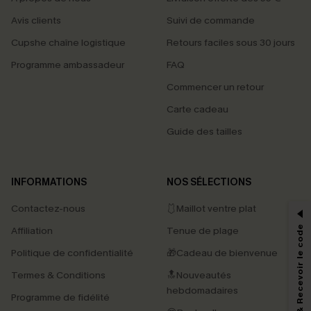
Avis clients
Suivi de commande
Cupshe chaîne logistique
Retours faciles sous 30 jours
Programme ambassadeur
FAQ
Commencer un retour
Carte cadeau
Guide des tailles
PROFITEZ DE -15%
INFORMATIONS
NOS SÉLECTIONS
-15% dès 2 Achetés par E-mail
Contactez-nous
🩱Maillot ventre plat
*Un code par commande, valable une seule fois.
S'abonner & Recevoir le code
Affiliation
Tenue de plage
Politique de confidentialité
🎁Cadeau de bienvenue
Termes & Conditions
🔝Nouveautés
En soumettant votre adresse e-mail, vous acceptez de recevoir des e-mails
hebdomadaires
marketing (y compris du contenu généré par l'IA) de Cupshe et
Programme de fidélité
reconnaissez avoir pris connaissance de nos
Termes & Conditions
. Nous