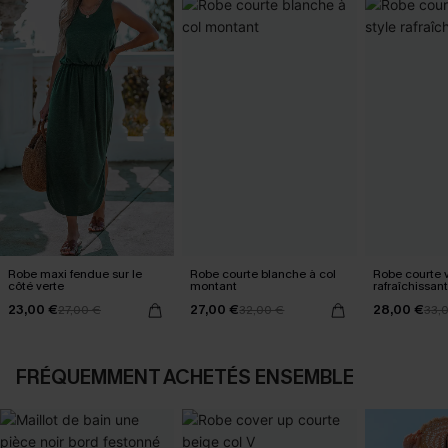
Robe maxi fendue sur le
Robe courte blanche à col
Robe courte v
côté verte
montant
rafraîchissant
23,00 €
27,00 €
28,00 €
27,00 €
32,00 €
33,
FRÉQUEMMENT ACHETÉS ENSEMBLE