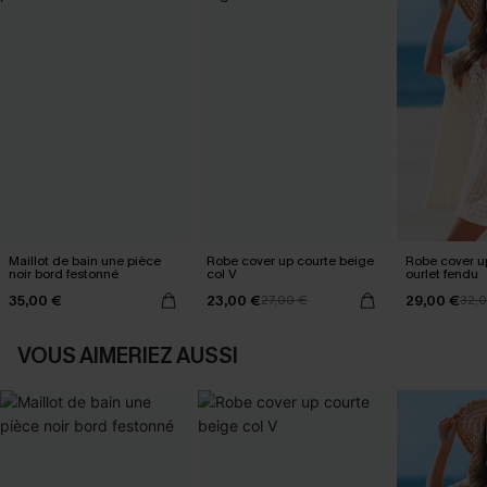
Maillot de bain une pièce
Robe cover up courte beige
Robe cover u
noir bord festonné
col V
ourlet fendu
35,00 €
23,00 €
29,00 €
27,00 €
32,
VOUS AIMERIEZ AUSSI