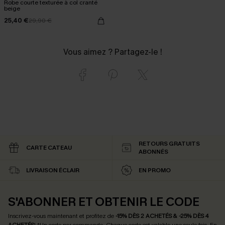
Robe courte texturée à col cranté
beige
25,40 €
29,90 €
Vous aimez ? Partagez-le !
RETOURS GRATUITS
CARTE CATEAU
ABONNÉS
LIVRAISON ÉCLAIR
EN PROMO
S'ABONNER ET OBTENIR LE CODE
Inscrivez-vous maintenant et profitez de
-15% DÈS 2 ACHETÉS & -25% DÈS 4
ACHETÉS
! *Un code par commande. Chaque code est valable une seule fois.
En