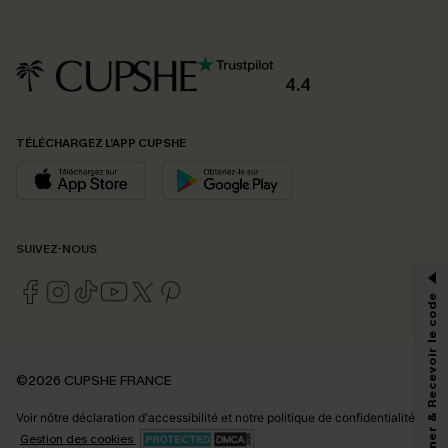
4.4
TÉLÉCHARGEZ L’APP CUPSHE
PROFITEZ DE -15%
SUIVEZ-NOUS
-15% dès 2 Achetés par E-mail
*Un code par commande, valable une seule fois.
S'abonner & Recevoir le code
En soumettant votre adresse e-mail, vous acceptez de recevoir des e-mails
©2026 CUPSHE FRANCE
marketing (y compris du contenu généré par l'IA) de Cupshe et
reconnaissez avoir pris connaissance de nos
Termes & Conditions
. Nous
Voir nôtre
déclaration d'accessibilité
et notre
politique de confidentialité.
pouvons utiliser les données collectées sur notre site ainsi que des
technologies de suivi, telles que des pixels intégrés à nos e-mails, afin de
Gestion des cookies