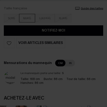
Taille française
Guide des tailles
S(38)
M(40)
L(42/44)
XL(46)
NOTIFIEZ-MOI
VOIR ARTICLES SIMILAIRES
Mensurations du mannequin
CM
IN
Le mannequin porte une taille:
S
Taille:
168 cm
Buste:
86 cm
Tour de taille:
66 cm
Hanches:
86 cm
ACHETEZ‑LE AVEC