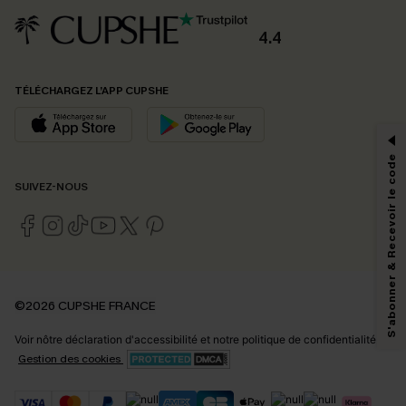
4.4
PROFITEZ DE -15%
TÉLÉCHARGEZ L’APP CUPSHE
-15% dès 2 Achetés par E-mail
*Un code par commande, valable une seule fois.
S'abonner & Recevoir le code
SUIVEZ-NOUS
En soumettant votre adresse e-mail, vous acceptez de recevoir des e-mails
marketing (y compris du contenu généré par l'IA) de Cupshe et
reconnaissez avoir pris connaissance de nos
Termes & Conditions
. Nous
pouvons utiliser les données collectées sur notre site ainsi que des
technologies de suivi, telles que des pixels intégrés à nos e-mails, afin de
savoir si ceux-ci ont été ouverts, de mesurer votre engagement, de
©2026 CUPSHE FRANCE
personnaliser nos contenus et nos offres, et de vous recommander des
produits susceptibles de vous intéresser, conformément à notre
Politique de
Voir nôtre
déclaration d'accessibilité
et notre
politique de confidentialité.
confidentialité
. Vous pouvez vous désabonner à tout moment.
Gestion des cookies
S'ABONNER