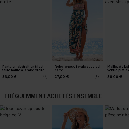
Pantalon abstrait en tricot
Robe longue florale avec col
Maillot de ba
taille haute à jambe droite
carré
ventre plat à
Mesh power
36,00 €
37,00 €
38,00 €
FRÉQUEMMENT ACHETÉS ENSEMBLE