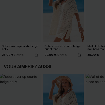
Robe cover up courte beige
Robe cover up courte beige
Maillot de ba
col V
ourlet fendu
noir bord fes
23,00 €
29,00 €
35,00 €
27,00 €
32,00 €
VOUS AIMERIEZ AUSSI