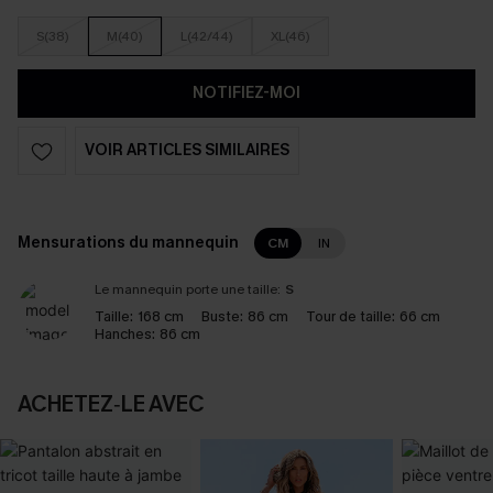
S(38)
M(40)
L(42/44)
XL(46)
NOTIFIEZ-MOI
VOIR ARTICLES SIMILAIRES
Mensurations du mannequin
CM
IN
Le mannequin porte une taille:
S
Taille:
168 cm
Buste:
86 cm
Tour de taille:
66 cm
Hanches:
86 cm
ACHETEZ‑LE AVEC