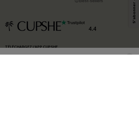
pouvons utiliser les données collectées sur notre site ainsi que des
😍Best-sellers
technologies de suivi, telles que des pixels intégrés à nos e-mails, afin de
savoir si ceux-ci ont été ouverts, de mesurer votre engagement, de
personnaliser nos contenus et nos offres, et de vous recommander des
produits susceptibles de vous intéresser, conformément à notre
Politique de
confidentialité
. Vous pouvez vous désabonner à tout moment.
4.4
S'ABONNER
TÉLÉCHARGEZ L’APP CUPSHE
SUIVEZ-NOUS
©2026 CUPSHE FRANCE
Voir nôtre
déclaration d'accessibilité
et notre
politique de confidentialité.
Gestion des cookies