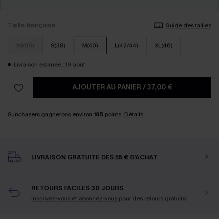
Taille française
Guide des tailles
XS(36)
S(38)
M(40)
L(42/44)
XL(46)
Livraison estimée : 19 août
AJOUTER AU PANIER
/
37,00 €
Sunchasers gagnerons environ
185
points.
Détails
LIVRAISON GRATUITE DÈS 55 € D'ACHAT
RETOURS FACILES 30 JOURS
Inscrivez-vous et abonnez-vous
pour des retours gratuits !