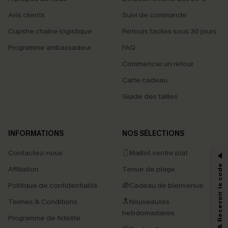
Avis clients
Suivi de commande
Cupshe chaîne logistique
Retours faciles sous 30 jours
Programme ambassadeur
FAQ
Commencer un retour
Carte cadeau
Guide des tailles
PROFITEZ DE -15%
INFORMATIONS
NOS SÉLECTIONS
-15% dès 2 Achetés par E-mail
Contactez-nous
🩱Maillot ventre plat
*Un code par commande, valable une seule fois.
S'abonner & Recevoir le code
Affiliation
Tenue de plage
Politique de confidentialité
🎁Cadeau de bienvenue
Termes & Conditions
🔝Nouveautés
En soumettant votre adresse e-mail, vous acceptez de recevoir des e-mails
marketing (y compris du contenu généré par l'IA) de Cupshe et
hebdomadaires
Programme de fidélité
reconnaissez avoir pris connaissance de nos
Termes & Conditions
. Nous