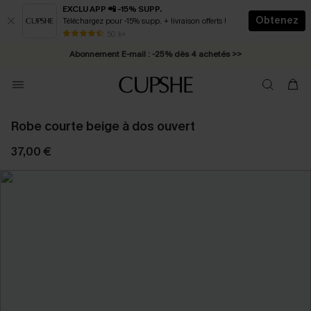
EXCLU APP 📲 -15% SUPP.
Obtenez
Téléchargez pour -15% supp. + livraison offerts !
* Livraison éclair 2-3 jours ouvrés >>
50 k+
Abonnement E-mail : -25% dès 4 achetés >>
Robe courte beige à dos ouvert
37,00 €