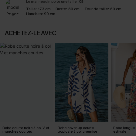
Le mannequin porte une taille:
XS
Taille:
173 cm
Buste:
80 cm
Tour de taille:
60 cm
Hanches:
90 cm
ACHETEZ‑LE AVEC
Robe courte noire à col V et
Robe cover up courte
Robe longue f
manches courtes
tropicale à col chemise
estivale