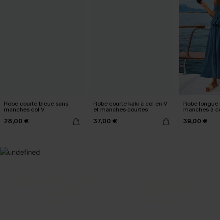
Robe courte bleue sans
Robe courte kaki à col en V
Robe longue 
manches col V
et manches courtes
manches à co
28,00 €
37,00 €
39,00 €
SELECTION 2-3 J. OUVRÉS
BEST-SELLER
Vos favoris express
Nos pièces les plus aimées
DÉCOUVRIR
DÉCOUVRIR