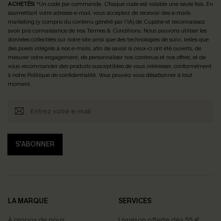
ACHETÉS
! *Un code par commande. Chaque code est valable une seule fois.
En
soumettant votre adresse e-mail, vous acceptez de recevoir des e-mails
marketing (y compris du contenu généré par l'IA) de Cupshe et reconnaissez
avoir pris connaissance de nos
Termes & Conditions
. Nous pouvons utiliser les
données collectées sur notre site ainsi que des technologies de suivi, telles que
des pixels intégrés à nos e-mails, afin de savoir si ceux-ci ont été ouverts, de
mesurer votre engagement, de personnaliser nos contenus et nos offres, et de
vous recommander des produits susceptibles de vous intéresser, conformément
à notre
Politique de confidentialité
. Vous pouvez vous désabonner à tout
moment.
S'ABONNER
LA MARQUE
SERVICES
À propos de nous
Livraison offerte dès 55 €