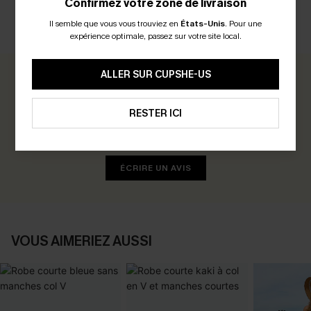
Confirmez votre zone de livraison
Il semble que vous vous trouviez en
États-Unis
.
Pour une
AVIS CLIENTS
expérience optimale, passez sur votre site local.
ALLER SUR CUPSHE-US
0.0
RESTER ICI
Soyez le Premier à Donner Votre Avis
Gagnez 30+ points pour chaque avis que vous laissez !
ÉCRIRE UN AVIS
VOUS AIMERIEZ AUSSI