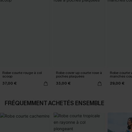
Robe courte rouge à col
Robe cover up courte rose à
Robe courte v
scoop
poches plaquées
manches cou
37,00 €
33,00 €
29,00 €
FRÉQUEMMENT ACHETÉS ENSEMBLE