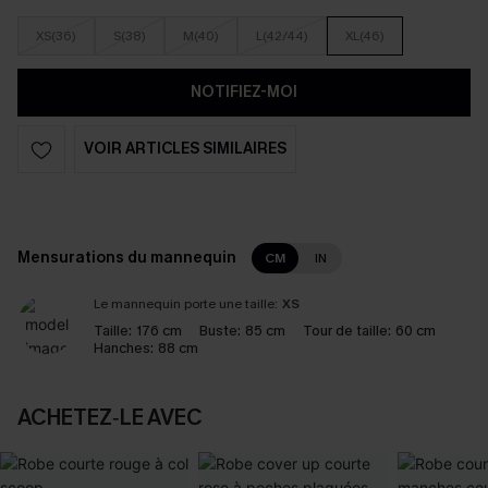
XS(36)
S(38)
M(40)
L(42/44)
XL(46)
NOTIFIEZ-MOI
VOIR ARTICLES SIMILAIRES
Mensurations du mannequin
CM
IN
Le mannequin porte une taille:
XS
Taille:
176 cm
Buste:
85 cm
Tour de taille:
60 cm
Hanches:
88 cm
ACHETEZ‑LE AVEC