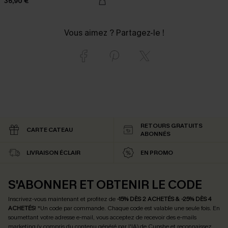
36,90 €
Vous aimez ? Partagez-le !
RETOURS GRATUITS
CARTE CATEAU
ABONNÉS
LIVRAISON ÉCLAIR
EN PROMO
S'ABONNER ET OBTENIR LE CODE
Inscrivez-vous maintenant et profitez de
-15% DÈS 2 ACHETÉS & -25% DÈS 4
ACHETÉS
! *Un code par commande. Chaque code est valable une seule fois.
En
soumettant votre adresse e-mail, vous acceptez de recevoir des e-mails
marketing (y compris du contenu généré par l'IA) de Cupshe et reconnaissez