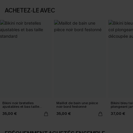
ACHETEZ‑LE AVEC
Bikini noir bretelles
Maillot de bain une pièce
Bikini bleu ta
ajustables et bas taille
noir bord festonné
plongeant j
standard
au milieu
35,00 €
35,00 €
37,00 €