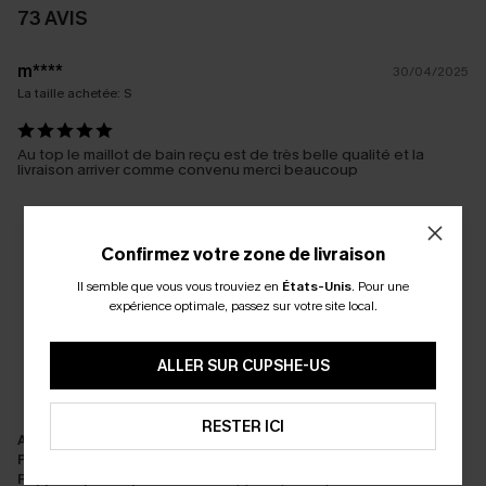
73 AVIS
m****
30/04/2025
La taille achetée:
S
Au top le maillot de bain reçu est de très belle qualité et la
livraison arriver comme convenu merci beaucoup
Confirmez votre zone de livraison
Il semble que vous vous trouviez en
États-Unis
.
Pour une
expérience optimale, passez sur votre site local.
ALLER SUR CUPSHE-US
RESTER ICI
Apparence:
Très satisfait
Performance:
Répond aux attentes
Rapport qualité/prix:
Excellent rapport qualité/prix