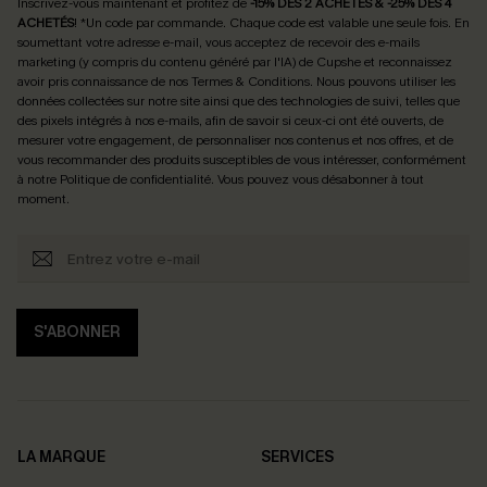
Inscrivez-vous maintenant et profitez de
-15% DÈS 2 ACHETÉS & -25% DÈS 4
ACHETÉS
! *Un code par commande. Chaque code est valable une seule fois.
En
soumettant votre adresse e-mail, vous acceptez de recevoir des e-mails
marketing (y compris du contenu généré par l'IA) de Cupshe et reconnaissez
avoir pris connaissance de nos
Termes & Conditions
. Nous pouvons utiliser les
données collectées sur notre site ainsi que des technologies de suivi, telles que
des pixels intégrés à nos e-mails, afin de savoir si ceux-ci ont été ouverts, de
mesurer votre engagement, de personnaliser nos contenus et nos offres, et de
vous recommander des produits susceptibles de vous intéresser, conformément
à notre
Politique de confidentialité
. Vous pouvez vous désabonner à tout
moment.
S'ABONNER
LA MARQUE
SERVICES