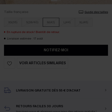
Taille française
Guide des tailles
XS(36)
S(38/40)
M(42)
L(44)
XL(46)
En rupture de stock ! Bientôt de retour.
Livraison estimée : 17 août
NOTIFIEZ-MOI
VOIR ARTICLES SIMILAIRES
LIVRAISON GRATUITE DÈS 55 € D'ACHAT
RETOURS FACILES 30 JOURS
Inscrivez-vous et abonnez-vous
pour des retours gratuits !