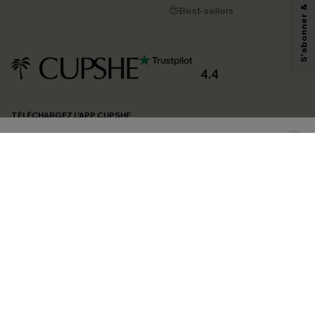
pouvons utiliser les données collectées sur notre site ainsi que des
😍Best-sellers
technologies de suivi, telles que des pixels intégrés à nos e-mails, afin de
savoir si ceux-ci ont été ouverts, de mesurer votre engagement, de
personnaliser nos contenus et nos offres, et de vous recommander des
produits susceptibles de vous intéresser, conformément à notre
Politique de
confidentialité
. Vous pouvez vous désabonner à tout moment.
4.4
S'ABONNER
TÉLÉCHARGEZ L’APP CUPSHE
SUIVEZ-NOUS
©2026 CUPSHE FRANCE
Voir nôtre
déclaration d'accessibilité
et notre
politique de confidentialité.