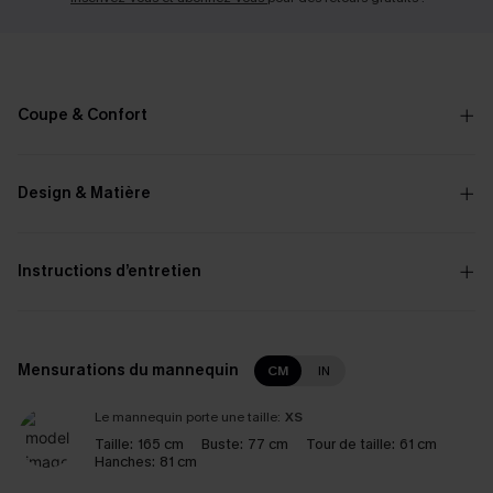
Coupe & Confort
Design & Matière
Instructions d’entretien
Mensurations du mannequin
CM
IN
Le mannequin porte une taille:
XS
Taille:
165 cm
Buste:
77 cm
Tour de taille:
61 cm
Hanches:
81 cm