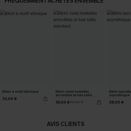
FRÉQUEMMENT ACHETÉS ENSEMBLE
Bikini à motif ethnique
Bikini violet bretelles
Bikini sarcell
amovibles et bas taille
asymétrique
32,00 €
standard
35,00 €
38,00 €
39,00 €
AVIS CLIENTS