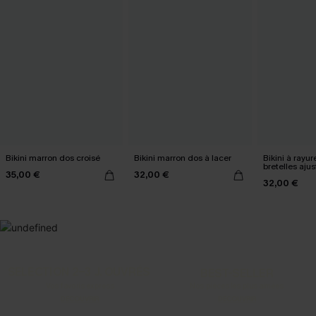
Bikini marron dos croisé
Bikini marron dos à lacer
Bikini à rayu
bretelles aju
35,00 €
32,00 €
32,00 €
SELECTION 2-3 J. OUVRÉS
BEST-SELLER
Vos favoris express
Nos pièces les plus aimées
DÉCOUVRIR
DÉCOUVRIR