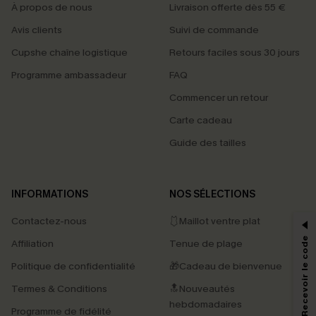
À propos de nous
Livraison offerte dès 55 €
Avis clients
Suivi de commande
Cupshe chaîne logistique
Retours faciles sous 30 jours
Programme ambassadeur
FAQ
Commencer un retour
Carte cadeau
Guide des tailles
PROFITEZ DE -15%
INFORMATIONS
NOS SÉLECTIONS
-15% dès 2 Achetés par E-mail
Contactez-nous
🩱Maillot ventre plat
*Un code par commande, valable une seule fois.
S'abonner & Recevoir le code
Affiliation
Tenue de plage
Politique de confidentialité
🎁Cadeau de bienvenue
Termes & Conditions
🔝Nouveautés
En soumettant votre adresse e-mail, vous acceptez de recevoir des e-mails
marketing (y compris du contenu généré par l'IA) de Cupshe et
hebdomadaires
Programme de fidélité
reconnaissez avoir pris connaissance de nos
Termes & Conditions
. Nous