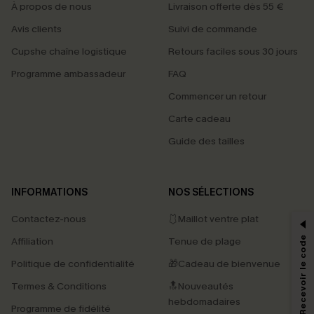
À propos de nous
Livraison offerte dès 55 €
Avis clients
Suivi de commande
Cupshe chaîne logistique
Retours faciles sous 30 jours
Programme ambassadeur
FAQ
Commencer un retour
Carte cadeau
Guide des tailles
PROFITEZ DE -15%
INFORMATIONS
NOS SÉLECTIONS
-15% dès 2 Achetés par E-mail
Contactez-nous
🩱Maillot ventre plat
*Un code par commande, valable une seule fois.
S'abonner & Recevoir le code
Affiliation
Tenue de plage
Politique de confidentialité
🎁Cadeau de bienvenue
Termes & Conditions
🔝Nouveautés
En soumettant votre adresse e-mail, vous acceptez de recevoir des e-mails
hebdomadaires
marketing (y compris du contenu généré par l'IA) de Cupshe et
Programme de fidélité
reconnaissez avoir pris connaissance de nos
Termes & Conditions
. Nous