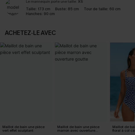
Le mannequin porte une taille:
XS
Taille:
173 cm
Buste:
85 cm
Tour de taille:
60 cm
Hanches:
90 cm
ACHETEZ‑LE AVEC
Maillot de bain une pièce
Maillot de bain une pièce
Maillot de ba
vert effet sculptant
marron avec ouverture
floral à col ca
goutte