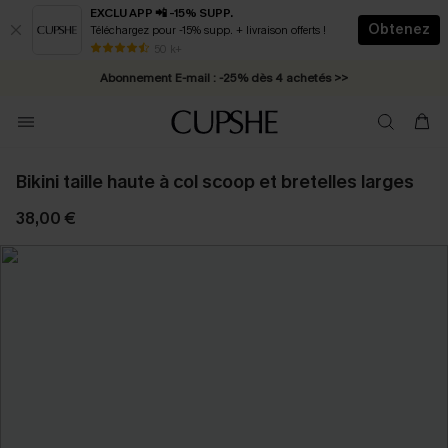
EXCLU APP 📲 -15% SUPP.
Obtenez
Téléchargez pour -15% supp. + livraison offerts !
* Livraison éclair 2-3 jours ouvrés >>
50 k+
Abonnement E-mail : -25% dès 4 achetés >>
Bikini taille haute à col scoop et bretelles larges
38,00 €