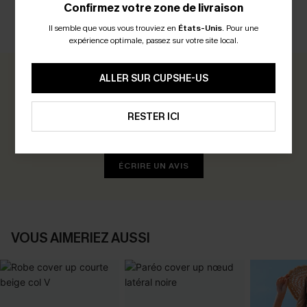
Confirmez votre zone de livraison
Il semble que vous vous trouviez en
États-Unis
.
Pour une
AVIS CLIENTS
expérience optimale, passez sur votre site local.
ALLER SUR CUPSHE-US
0.0
RESTER ICI
Soyez le Premier à Donner Votre Avis
Gagnez 30+ points pour chaque avis que vous laissez !
ÉCRIRE UN AVIS
VOUS AIMERIEZ AUSSI