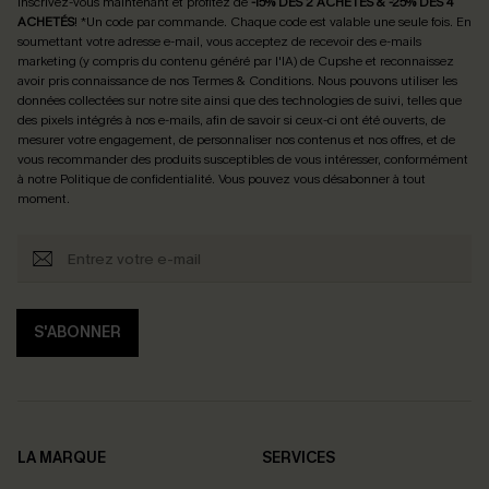
Inscrivez-vous maintenant et profitez de
-15% DÈS 2 ACHETÉS & -25% DÈS 4
ACHETÉS
! *Un code par commande. Chaque code est valable une seule fois.
En
soumettant votre adresse e-mail, vous acceptez de recevoir des e-mails
marketing (y compris du contenu généré par l'IA) de Cupshe et reconnaissez
avoir pris connaissance de nos
Termes & Conditions
. Nous pouvons utiliser les
données collectées sur notre site ainsi que des technologies de suivi, telles que
des pixels intégrés à nos e-mails, afin de savoir si ceux-ci ont été ouverts, de
mesurer votre engagement, de personnaliser nos contenus et nos offres, et de
vous recommander des produits susceptibles de vous intéresser, conformément
à notre
Politique de confidentialité
. Vous pouvez vous désabonner à tout
moment.
S'ABONNER
LA MARQUE
SERVICES