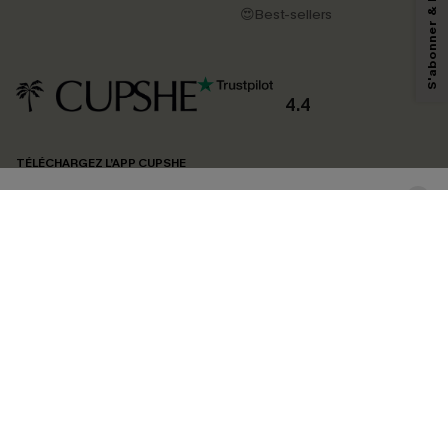
😍Best-sellers
pouvons utiliser les données collectées sur notre site ainsi que des
technologies de suivi, telles que des pixels intégrés à nos e-mails, afin de
savoir si ceux-ci ont été ouverts, de mesurer votre engagement, de
personnaliser nos contenus et nos offres, et de vous recommander des
produits susceptibles de vous intéresser, conformément à notre
Politique de
confidentialité
. Vous pouvez vous désabonner à tout moment.
4.4
S'ABONNER
TÉLÉCHARGEZ L’APP CUPSHE
SUIVEZ-NOUS
©2026 CUPSHE FRANCE
Voir nôtre
déclaration d'accessibilité
et notre
politique de confidentialité.