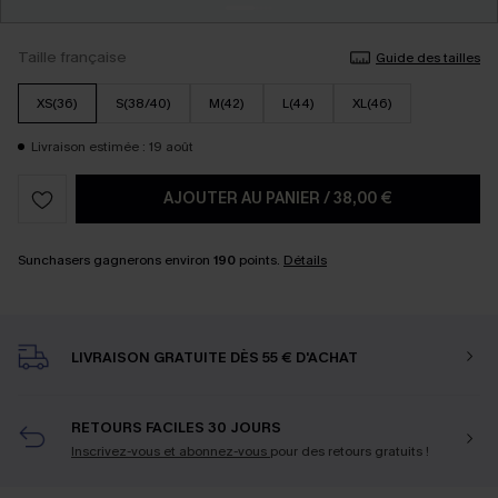
Taille française
Guide des tailles
XS(36)
S(38/40)
M(42)
L(44)
XL(46)
Livraison estimée : 19 août
AJOUTER AU PANIER
/
38,00 €
Sunchasers gagnerons environ
190
points.
Détails
LIVRAISON GRATUITE DÈS 55 € D'ACHAT
RETOURS FACILES 30 JOURS
Inscrivez-vous et abonnez-vous
pour des retours gratuits !