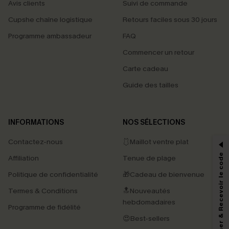
Avis clients
Suivi de commande
Cupshe chaîne logistique
Retours faciles sous 30 jours
Programme ambassadeur
FAQ
Commencer un retour
Carte cadeau
Guide des tailles
PROFITEZ DE -15%
INFORMATIONS
NOS SÉLECTIONS
-15% dès 2 Achetés par E-mail
Contactez-nous
🩱Maillot ventre plat
*Un code par commande, valable une seule fois.
S'abonner & Recevoir le code
Affiliation
Tenue de plage
Politique de confidentialité
🎁Cadeau de bienvenue
Termes & Conditions
🔝Nouveautés
En soumettant votre adresse e-mail, vous acceptez de recevoir des e-mails
marketing (y compris du contenu généré par l'IA) de Cupshe et
hebdomadaires
Programme de fidélité
reconnaissez avoir pris connaissance de nos
Termes & Conditions
. Nous
pouvons utiliser les données collectées sur notre site ainsi que des
😍Best-sellers
technologies de suivi, telles que des pixels intégrés à nos e-mails, afin de