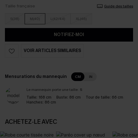
Taille française
Guide des tailles
S(38)
M(40)
L(42/44)
XL(46)
NOTIFIEZ-MOI
VOIR ARTICLES SIMILAIRES
Mensurations du mannequin
CM
IN
Le mannequin porte une taille:
S
Taille:
168 cm
Buste:
86 cm
Tour de taille:
66 cm
Hanches:
86 cm
ACHETEZ‑LE AVEC