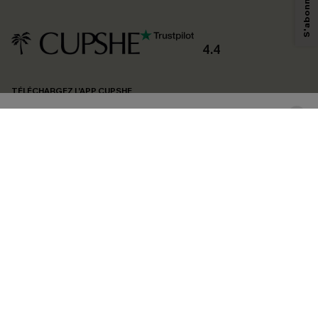
savoir si ceux-ci ont été ouverts, de mesurer votre engagement, de
personnaliser nos contenus et nos offres, et de vous recommander des
produits susceptibles de vous intéresser, conformément à notre
Politique de
confidentialité
. Vous pouvez vous désabonner à tout moment.
4.4
S'ABONNER
TÉLÉCHARGEZ L’APP CUPSHE
SUIVEZ-NOUS
©2026 CUPSHE FRANCE
Voir nôtre
déclaration d'accessibilité
et notre
politique de confidentialité.
Gestion des cookies