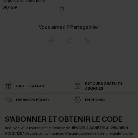
longues bouffantes noire
25,90 €
Vous aimez ? Partagez-le !
RETOURS GRATUITS
CARTE CATEAU
ABONNÉS
LIVRAISON ÉCLAIR
EN PROMO
S'ABONNER ET OBTENIR LE CODE
Inscrivez-vous maintenant et profitez de
-15% DÈS 2 ACHETÉS & -25% DÈS 4
ACHETÉS
! *Un code par commande. Chaque code est valable une seule fois.
En