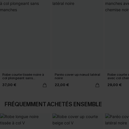
Robe courte tissée noire à
Paréo cover up nœud latéral
Robe courte
col plongeant sans
noire
avec col che
manches
37,00 €
22,00 €
29,00 €
FRÉQUEMMENT ACHETÉS ENSEMBLE