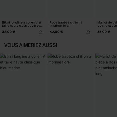
Bikini longline à col en V et
Robe trapèze chiffon à
Maillot de ba
taille haute classique bleu
imprimé floral
dos nu et ven
marine
amincissant t
32,00 €
42,00 €
35,00 €
VOUS AIMERIEZ AUSSI