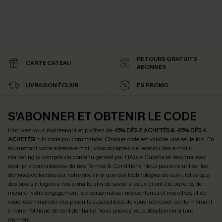
RETOURS GRATUITS
CARTE CATEAU
ABONNÉS
LIVRAISON ÉCLAIR
EN PROMO
S'ABONNER ET OBTENIR LE CODE
Inscrivez-vous maintenant et profitez de
-15% DÈS 2 ACHETÉS & -25% DÈS 4
ACHETÉS
! *Un code par commande. Chaque code est valable une seule fois.
En
soumettant votre adresse e-mail, vous acceptez de recevoir des e-mails
marketing (y compris du contenu généré par l'IA) de Cupshe et reconnaissez
avoir pris connaissance de nos
Termes & Conditions
. Nous pouvons utiliser les
données collectées sur notre site ainsi que des technologies de suivi, telles que
des pixels intégrés à nos e-mails, afin de savoir si ceux-ci ont été ouverts, de
mesurer votre engagement, de personnaliser nos contenus et nos offres, et de
vous recommander des produits susceptibles de vous intéresser, conformément
à notre
Politique de confidentialité
. Vous pouvez vous désabonner à tout
moment.