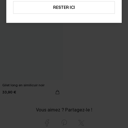
RESTER ICI
Gilet long en similicuir noir
33,90 €
Vous aimez ? Partagez-le !