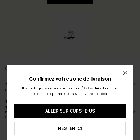
61 AVIS
Confirmez votre zone de livraison
Z****y
04/02/2025
Il semble que vous vous trouviez en
États-Unis
.
Pour une
La taille achetée:
M / M
expérience optimale, passez sur votre site local.
Top qualité, confortable à voir l'usure dans le temps, maintient
ALLER SUR CUPSHE-US
bien la poitrine😅 Je porte du 40 en France donc un 42 chez eux
c'est parfait j'adore. hâte de le porter
RESTER ICI