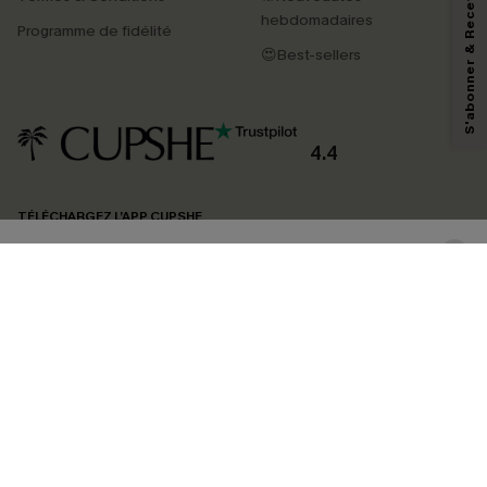
S'abonner & Recevoir le code
En soumettant votre adresse e-mail, vous acceptez de recevoir des e-mails
marketing (y compris du contenu généré par l'IA) de Cupshe et
hebdomadaires
Programme de fidélité
reconnaissez avoir pris connaissance de nos
Termes & Conditions
. Nous
pouvons utiliser les données collectées sur notre site ainsi que des
😍Best-sellers
technologies de suivi, telles que des pixels intégrés à nos e-mails, afin de
savoir si ceux-ci ont été ouverts, de mesurer votre engagement, de
personnaliser nos contenus et nos offres, et de vous recommander des
produits susceptibles de vous intéresser, conformément à notre
Politique de
confidentialité
. Vous pouvez vous désabonner à tout moment.
4.4
S'ABONNER
TÉLÉCHARGEZ L’APP CUPSHE
SUIVEZ-NOUS
©2026 CUPSHE FRANCE