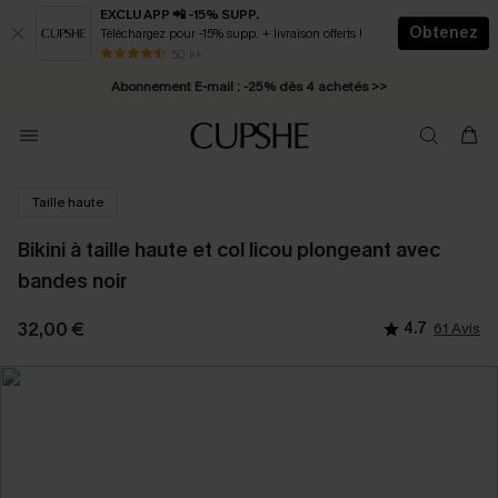
EXCLU APP 📲 -15% SUPP.
Obtenez
Téléchargez pour -15% supp. + livraison offerts !
* Livraison éclair 2-3 jours ouvrés >>
50 k+
Abonnement E-mail : -25% dès 4 achetés >>
Taille haute
Bikini à taille haute et col licou plongeant avec
bandes noir
32,00 €
4.7
61 Avis