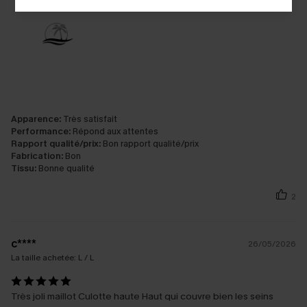
Apparence:
Très satisfait
Performance:
Répond aux attentes
Rapport qualité/prix:
Bon rapport qualité/prix
Fabrication:
Bon
Tissu:
Bonne qualité
2
c****
26/05/2026
La taille achetée:
L / L
Très joli maillot Culotte haute Haut qui couvre bien les seins