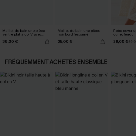
Maillot de bain une pièce
Maillot de bain une pièce
Robe cover u
ventre plat à col V avec
noir bord festonné
ourlet fendu
Mesh power
38,00 €
35,00 €
29,00 €
32,
FRÉQUEMMENT ACHETÉS ENSEMBLE