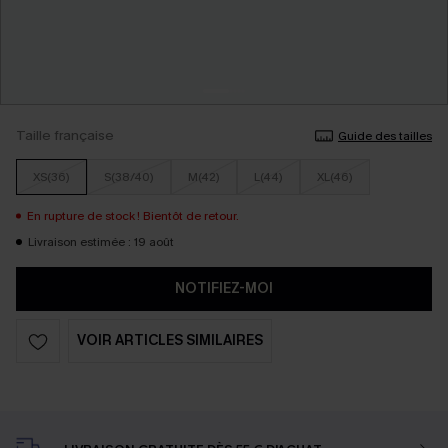
Taille française
Guide des tailles
XS(36)
S(38/40)
M(42)
L(44)
XL(46)
En rupture de stock ! Bientôt de retour.
Livraison estimée : 19 août
NOTIFIEZ-MOI
VOIR ARTICLES SIMILAIRES