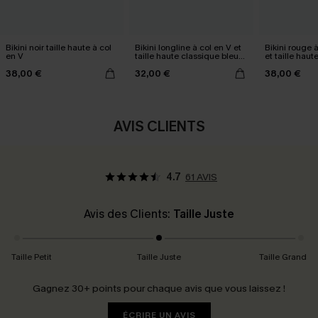
Bikini noir taille haute à col
Bikini longline à col en V et
Bikini rouge 
en V
taille haute classique bleu
et taille haut
marine
38,00 €
32,00 €
38,00 €
AVIS CLIENTS
4.7
61 AVIS
Avis des Clients:
Taille Juste
Taille Petit
Taille Juste
Taille Grand
Gagnez 30+ points pour chaque avis que vous laissez !
ÉCRIRE UN AVIS