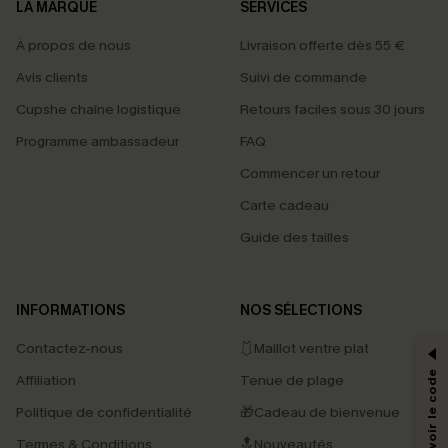
LA MARQUE
SERVICES
À propos de nous
Livraison offerte dès 55 €
Avis clients
Suivi de commande
Cupshe chaîne logistique
Retours faciles sous 30 jours
Programme ambassadeur
FAQ
Commencer un retour
Carte cadeau
Guide des tailles
PROFITEZ DE -15%
INFORMATIONS
NOS SÉLECTIONS
-15% dès 2 Achetés par E-mail
Contactez-nous
🩱Maillot ventre plat
*Un code par commande, valable une seule fois.
Affiliation
Tenue de plage
Politique de confidentialité
🎁Cadeau de bienvenue
Termes & Conditions
🔝Nouveautés