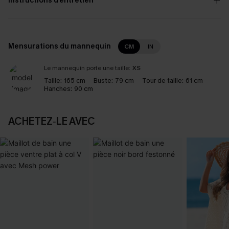
Instructions d’entretien
Mensurations du mannequin
CM
IN
Le mannequin porte une taille:
XS
Taille:
165 cm
Buste:
79 cm
Tour de taille:
61 cm
Hanches:
90 cm
ACHETEZ‑LE AVEC