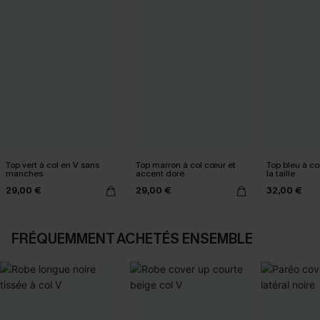
Top vert à col en V sans
Top marron à col cœur et
Top bleu à col
manches
accent doré
la taille
29,00 €
29,00 €
32,00 €
FRÉQUEMMENT ACHETÉS ENSEMBLE