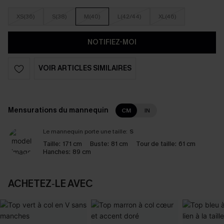
XS(36)
S(38)
M(40)
L(42/44)
XL(46)
NOTIFIEZ-MOI
VOIR ARTICLES SIMILAIRES
Mensurations du mannequin
CM
IN
Le mannequin porte une taille:
S
Taille:
171 cm
Buste:
81 cm
Tour de taille:
61 cm
Hanches:
89 cm
ACHETEZ‑LE AVEC