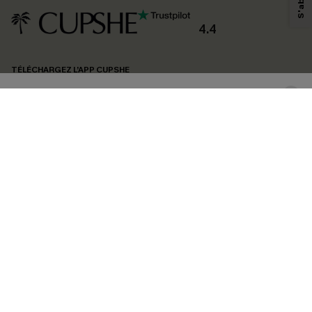
produits susceptibles de vous intéresser, conformément à notre
Politique de
confidentialité
. Vous pouvez vous désabonner à tout moment.
4.4
S'ABONNER
TÉLÉCHARGEZ L’APP CUPSHE
SUIVEZ-NOUS
©2026 CUPSHE FRANCE
Voir nôtre
déclaration d'accessibilité
et notre
politique de confidentialité.
Gestion des cookies