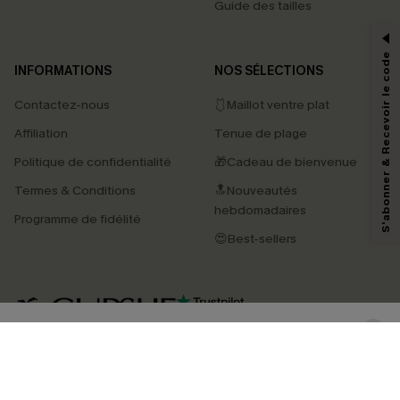
Guide des tailles
-15% dès 2 Achetés par E-mail
*Un code par commande, valable une seule fois.
S'abonner & Recevoir le code
INFORMATIONS
NOS SÉLECTIONS
Contactez-nous
🩱Maillot ventre plat
En soumettant votre adresse e-mail, vous acceptez de recevoir des e-mails
Affiliation
Tenue de plage
marketing (y compris du contenu généré par l'IA) de Cupshe et
reconnaissez avoir pris connaissance de nos
Termes & Conditions
. Nous
Politique de confidentialité
🎁Cadeau de bienvenue
pouvons utiliser les données collectées sur notre site ainsi que des
technologies de suivi, telles que des pixels intégrés à nos e-mails, afin de
Termes & Conditions
🔝Nouveautés
savoir si ceux-ci ont été ouverts, de mesurer votre engagement, de
personnaliser nos contenus et nos offres, et de vous recommander des
hebdomadaires
Programme de fidélité
produits susceptibles de vous intéresser, conformément à notre
Politique de
confidentialité
. Vous pouvez vous désabonner à tout moment.
😍Best-sellers
S'ABONNER
4.4
TÉLÉCHARGEZ L’APP CUPSHE