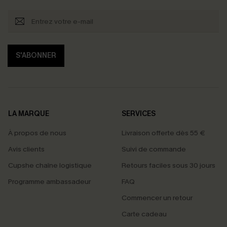
S'ABONNER
LA MARQUE
SERVICES
À propos de nous
Livraison offerte dès 55 €
Avis clients
Suivi de commande
Cupshe chaîne logistique
Retours faciles sous 30 jours
Programme ambassadeur
FAQ
Commencer un retour
Carte cadeau
PROFITEZ DE -15%