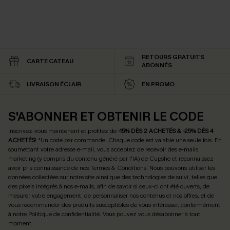
RETOURS GRATUITS
CARTE CATEAU
ABONNÉS
LIVRAISON ÉCLAIR
EN PROMO
S'ABONNER ET OBTENIR LE CODE
Inscrivez-vous maintenant et profitez de
-15% DÈS 2 ACHETÉS & -25% DÈS 4
ACHETÉS
! *Un code par commande. Chaque code est valable une seule fois.
En
soumettant votre adresse e-mail, vous acceptez de recevoir des e-mails
marketing (y compris du contenu généré par l'IA) de Cupshe et reconnaissez
avoir pris connaissance de nos
Termes & Conditions
. Nous pouvons utiliser les
données collectées sur notre site ainsi que des technologies de suivi, telles que
des pixels intégrés à nos e-mails, afin de savoir si ceux-ci ont été ouverts, de
mesurer votre engagement, de personnaliser nos contenus et nos offres, et de
vous recommander des produits susceptibles de vous intéresser, conformément
à notre
Politique de confidentialité
. Vous pouvez vous désabonner à tout
moment.