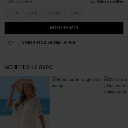
Taille française
Guide des tailles
S(38)
M(40)
L(42/44)
XL(46)
NOTIFIEZ-MOI
VOIR ARTICLES SIMILAIRES
ACHETEZ‑LE AVEC