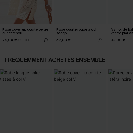
Robe cover up courte beige
Robe courte rouge à col
Maillot de ba
ourlet fendu
scoop
ventre plat a
ruché
29,00 €
37,00 €
32,00 €
32,00 €
FRÉQUEMMENT ACHETÉS ENSEMBLE