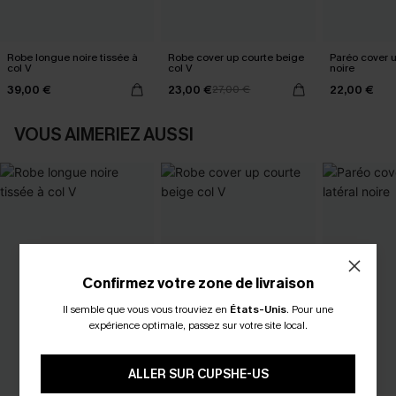
Robe longue noire tissée à
Robe cover up courte beige
Paréo cover 
col V
col V
noire
39,00 €
23,00 €
22,00 €
27,00 €
VOUS AIMERIEZ AUSSI
Confirmez votre zone de livraison
Il semble que vous vous trouviez en
États-Unis
.
Pour une
expérience optimale, passez sur votre site local.
ALLER SUR CUPSHE-US