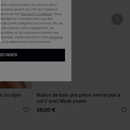
mail, vous acceptez de recevoir des e-
 contenu généré par l'IA) de Cupshe et
issance de nos
Termes & Conditions
. Nous
llectées sur notre site ainsi que des
e des pixels intégrés à nos e-mails, afin de
rts, de mesurer votre engagement, de
nos offres, et de vous recommander des
intéresser, conformément à notre
Politique
z vous désabonner à tout moment.
ABONNER
r au style
Maillot de bain une pièce ventre plat à
col V avec Mesh power
38,00 €