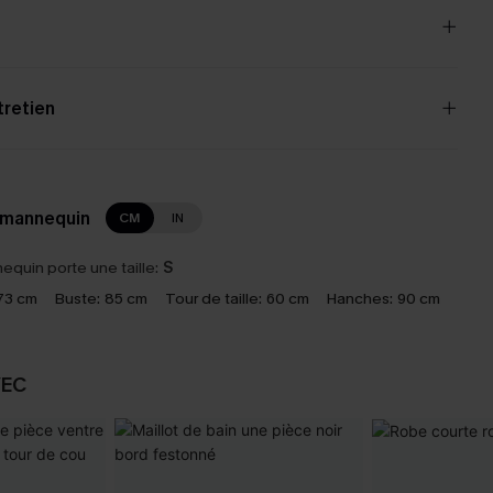
tretien
 mannequin
CM
IN
equin porte une taille:
S
73 cm
Buste:
85 cm
Tour de taille:
60 cm
Hanches:
90 cm
VEC