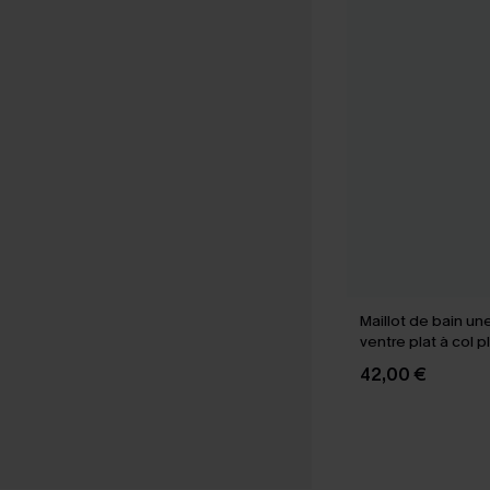
Maillot de bain un
ventre plat à col 
tour de cou
42,00 €