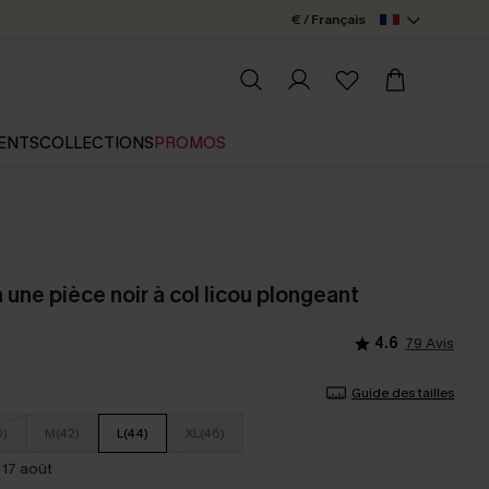
€ / Français
ENTS
COLLECTIONS
PROMOS
n une pièce noir à col licou plongeant
4.6
79 Avis
Guide des tailles
0)
M(42)
L(44)
XL(46)
 17 août