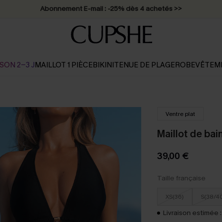
* Livraison éclair 2-3 jours ouvrés >>
SON 2-3 J
MAILLOT 1 PIÈCE
BIKINI
TENUE DE PLAGE
ROBE
VÊTEM
Ventre plat
Maillot de bai
39,00 €
Taille française
XS(36)
S(38/4
Livraison estimée :