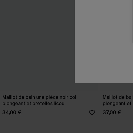
Maillot de bain une pièce noir col
Maillot de bai
plongeant et bretelles licou
plongeant et 
34,00 €
37,00 €