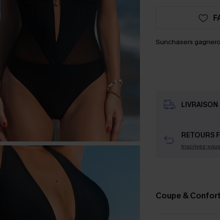
F
Sunchasers gagnero
LIVRAISON 
RETOURS F
Inscrivez-vou
Coupe & Confor