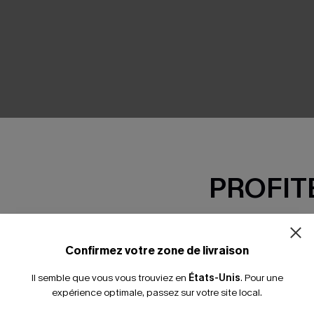
SEMBLE
PROFITE
-15% dès 2 A
*Un code par command
Confirmez votre zone de livraison
Il semble que vous vous trouviez en
États-Unis
.
Pour une
expérience optimale, passez sur votre site local.