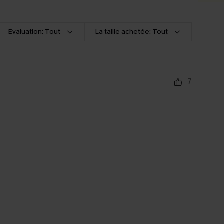
Évaluation: Tout
La taille achetée: Tout
7