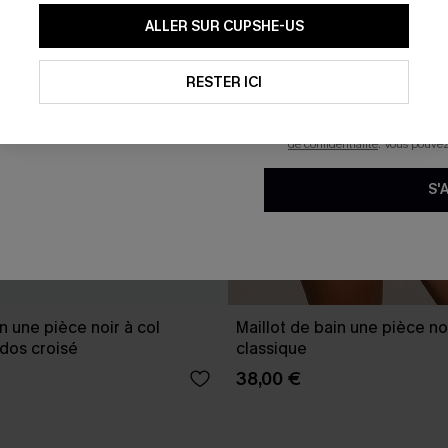
En soumettant votre adresse e-
ALLER SUR CUPSHE-US
mails marketing (y compris du
reconnaissez avoir pris conna
pouvons utiliser les données co
technologies de suivi, telles qu
RESTER ICI
savoir si ceux-ci ont été ouve
personnaliser nos contenus et 
produits susceptibles de vous 
de confidentialité
. Vous pouve
S'
n une pièce noir à col
Maillot de bain une pièce noi
dos croisé
classique
38,00 €