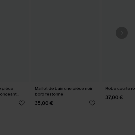
e pièce
Maillot de bain une pièce noir
Robe courte ro
plongeant
bord festonné
37,00 €
35,00 €