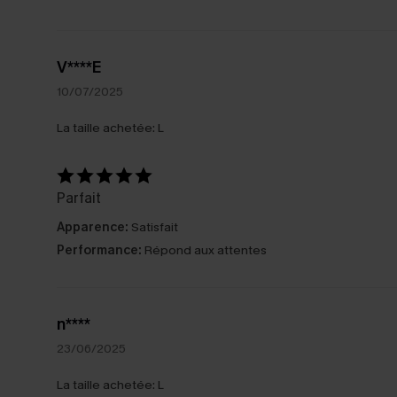
V****E
10/07/2025
La taille achetée:
L
Parfait
Apparence:
Satisfait
Performance:
Répond aux attentes
n****
23/06/2025
La taille achetée:
L