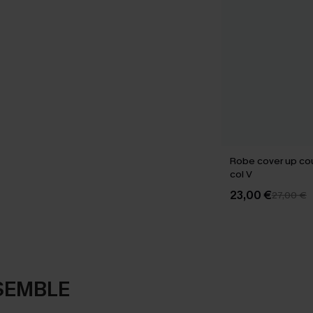
Robe cover up co
col V
23,00 €
27,00 €
SEMBLE