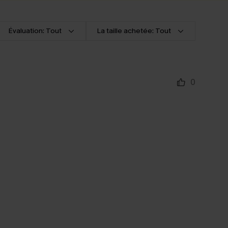
Évaluation: Tout
La taille achetée: Tout
0