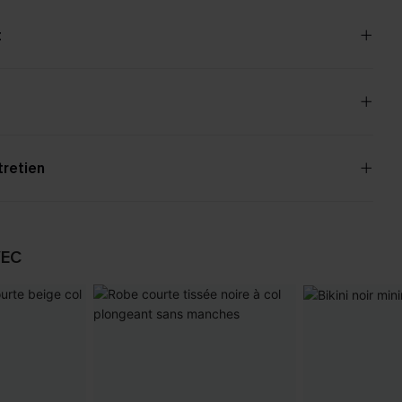
t
tretien
VEC