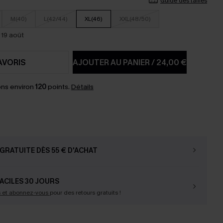
Guide des tailles
M(40)
L(42/44)
XL(46)
XXL(48/50)
 19 août
AVORIS
AJOUTER AU PANIER
/
24,00 €
ns environ
120
points.
Détails
GRATUITE DÈS 55 € D'ACHAT
ACILES 30 JOURS
s et abonnez-vous
pour des retours gratuits !