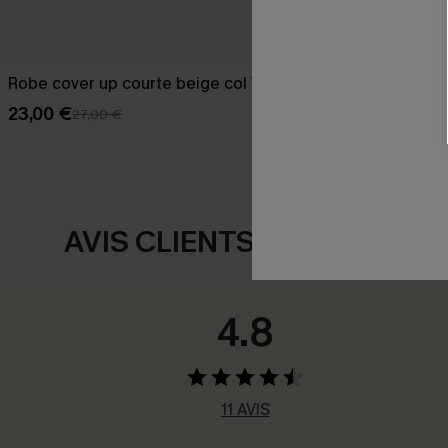
Robe cover up courte beige col V
Maillot de ba
festonné
23,00 €
27,00 €
35,00 €
AVIS CLIENTS
4.8
11 AVIS