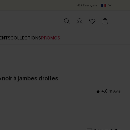
€ / Français
ENTS
COLLECTIONS
PROMOS
 noir à jambes droites
4.8
11 Avis