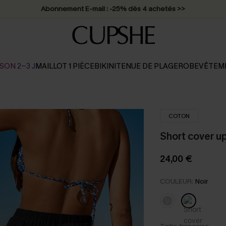
Abonnement E-mail : -25% dès 4 achetés >>
SON 2-3 J
MAILLOT 1 PIÈCE
BIKINI
TENUE DE PLAGE
ROBE
VÊTEM
COTON
Short cover up
24,00 €
COULEUR:
Noir