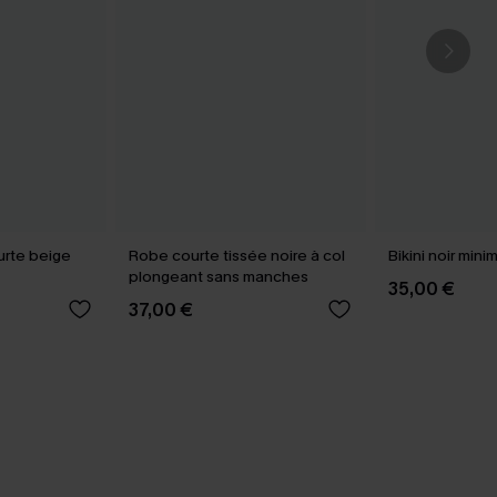
urte beige
Robe courte tissée noire à col
Bikini noir mini
plongeant sans manches
35,00 €
37,00 €