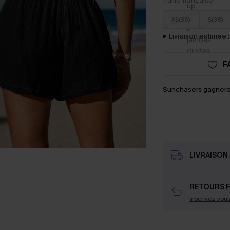
Taille française
XS(36)
S(38)
Livraison estimée :
F
Sunchasers gagnero
LIVRAISON 
RETOURS F
Inscrivez-vou