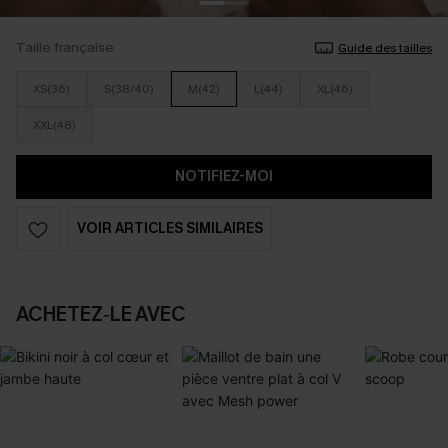
Taille française
Guide des tailles
XS(36)
S(38/40)
M(42)
L(44)
XL(46)
XXL(48)
NOTIFIEZ-MOI
VOIR ARTICLES SIMILAIRES
ACHETEZ‑LE AVEC