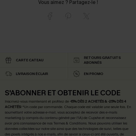
Vous aimez ? Partagez-le !
RETOURS GRATUITS
CARTE CATEAU
ABONNÉS
LIVRAISON ÉCLAIR
EN PROMO
S'ABONNER ET OBTENIR LE CODE
Inscrivez-vous maintenant et profitez de
-15% DÈS 2 ACHETÉS & -25% DÈS 4
ACHETÉS
! *Un code par commande. Chaque code est valable une seule fois.
En
soumettant votre adresse e-mail, vous acceptez de recevoir des e-mails
marketing (y compris du contenu généré par l'IA) de Cupshe et reconnaissez
avoir pris connaissance de nos
Termes & Conditions
. Nous pouvons utiliser les
données collectées sur notre site ainsi que des technologies de suivi, telles que
des pixels intégrés à nos e-mails, afin de savoir si ceux-ci ont été ouverts, de