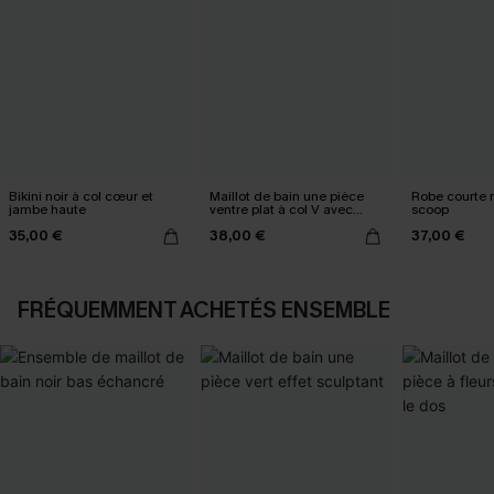
Bikini noir à col cœur et
Maillot de bain une pièce
Robe courte 
jambe haute
ventre plat à col V avec
scoop
Mesh power
35,00 €
38,00 €
37,00 €
FRÉQUEMMENT ACHETÉS ENSEMBLE