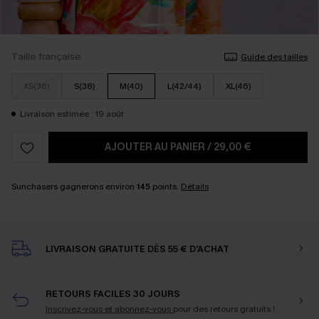
Taille française
Guide des tailles
XS(36)
S(38)
M(40)
L(42/44)
XL(46)
Livraison estimée : 19 août
AJOUTER AU PANIER
/
29,00 €
Sunchasers gagnerons environ
145
points.
Détails
LIVRAISON GRATUITE DÈS 55 € D'ACHAT
RETOURS FACILES 30 JOURS
Inscrivez-vous et abonnez-vous
pour des retours gratuits !