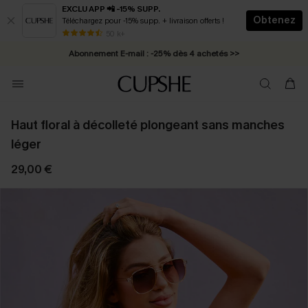
EXCLU APP 📲 -15% SUPP.
Obtenez
Téléchargez pour -15% supp. + livraison offerts !
* Livraison éclair 2-3 jours ouvrés >>
50 k+
Abonnement E-mail : -25% dès 4 achetés >>
Haut floral à décolleté plongeant sans manches
léger
29,00 €