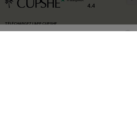
confidentialité
. Vous pouvez vous désabonner à tout moment.
4.4
S'ABONNER
TÉLÉCHARGEZ L’APP CUPSHE
SUIVEZ-NOUS
©2026 CUPSHE FRANCE
Voir nôtre
déclaration d'accessibilité
et notre
politique de confidentialité.
Gestion des cookies