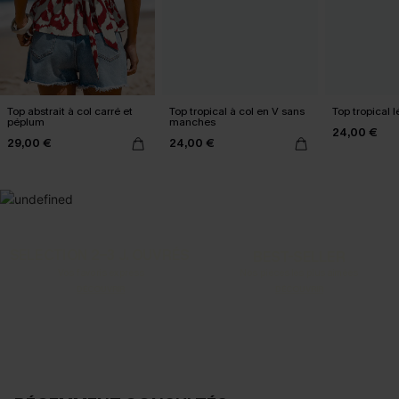
Top abstrait à col carré et
Top tropical à col en V sans
Top tropical l
péplum
manches
24,00 €
29,00 €
24,00 €
SELECTION 2-3 J. OUVRÉS
BEST-SELLER
Vos favoris express
Nos pièces les plus aimées
DÉCOUVRIR
DÉCOUVRIR