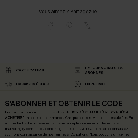
Vous aimez ? Partagez-le !
RETOURS GRATUITS
CARTE CATEAU
ABONNÉS
LIVRAISON ÉCLAIR
EN PROMO
S'ABONNER ET OBTENIR LE CODE
Inscrivez-vous maintenant et profitez de
-15% DÈS 2 ACHETÉS & -25% DÈS 4
ACHETÉS
! *Un code par commande. Chaque code est valable une seule fois.
En
soumettant votre adresse e-mail, vous acceptez de recevoir des e-mails
marketing (y compris du contenu généré par l'IA) de Cupshe et reconnaissez
avoir pris connaissance de nos
Termes & Conditions
. Nous pouvons utiliser les