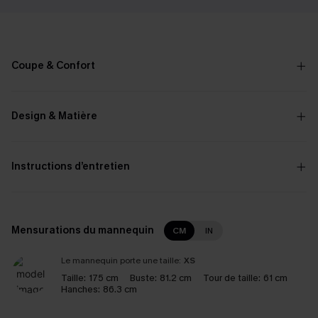
Coupe & Confort
Design & Matière
Instructions d’entretien
Mensurations du mannequin
CM
IN
Le mannequin porte une taille:
XS
Taille:
175 cm
Buste:
81.2 cm
Tour de taille:
61 cm
Hanches:
86.3 cm