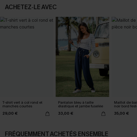
ACHETEZ‑LE AVEC
T-shirt vert à col rond et
Pantalon bleu à taille
Maillot de ba
manches courtes
élastique et jambe fuselée
noir bord fes
29,00 €
33,00 €
35,00 €
FRÉQUEMMENT ACHETÉS ENSEMBLE