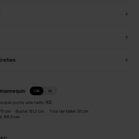
t
tretien
 mannequin
CM
IN
equin porte une taille:
XS
75 cm
Buste:
81.2 cm
Tour de taille:
61 cm
s:
86.3 cm