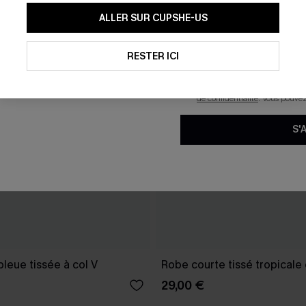
En soumettant votre adresse e-
ALLER SUR CUPSHE-US
mails marketing (y compris du
reconnaissez avoir pris conna
pouvons utiliser les données co
technologies de suivi, telles qu
RESTER ICI
savoir si ceux-ci ont été ouve
personnaliser nos contenus et 
produits susceptibles de vous 
de confidentialité
. Vous pouve
S'
leue tissée à col V
Robe courte tissé tropicale
29,00 €