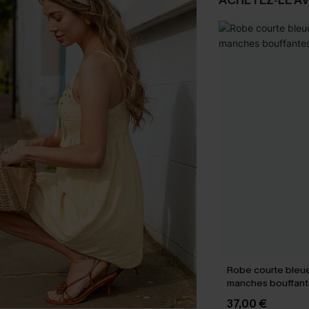
ACHETEZ‑LE A
Robe courte bleue
manches bouffant
37,00 €