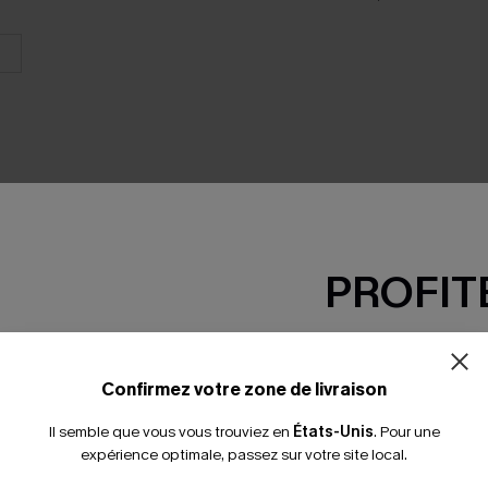
PROFITE
SEMBLE
-15% dès 2 A
*Un code par command
Confirmez votre zone de livraison
Il semble que vous vous trouviez en
États-Unis
.
Pour une
expérience optimale, passez sur votre site local.