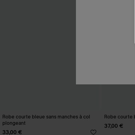
Robe courte bleue sans manches à col
Robe courte b
plongeant
37,00 €
33,00 €