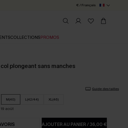
€ / Français
ENTS
COLLECTIONS
PROMOS
 col plongeant sans manches
Guide des tailles
M(40)
L(42/44)
XL(46)
 19 août
AVORIS
AJOUTER AU PANIER
/
36,00 €