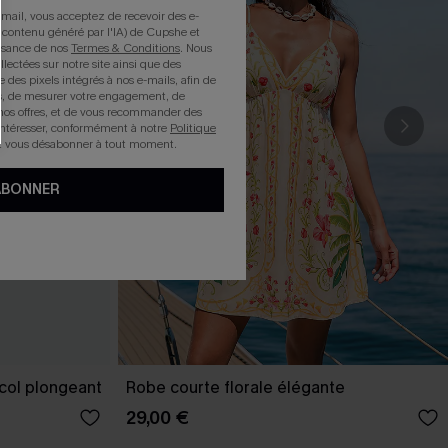
mail, vous acceptez de recevoir des e-
 contenu généré par l'IA) de Cupshe et
issance de nos
Termes & Conditions
. Nous
llectées sur notre site ainsi que des
e des pixels intégrés à nos e-mails, afin de
rts, de mesurer votre engagement, de
nos offres, et de vous recommander des
intéresser, conformément à notre
Politique
z vous désabonner à tout moment.
ABONNER
 col plongeant
Robe courte florale élégante
29,00 €