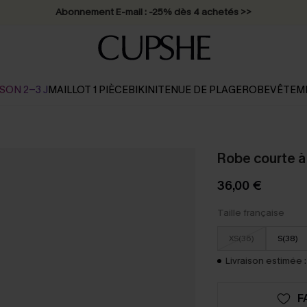
Abonnement E-mail : -25% dès 4 achetés >>
SON 2-3 J
MAILLOT 1 PIÈCE
BIKINI
TENUE DE PLAGE
ROBE
VÊTEM
Robe courte à
36,00 €
Taille française
XS(36)
S(38)
Livraison estimée :
F