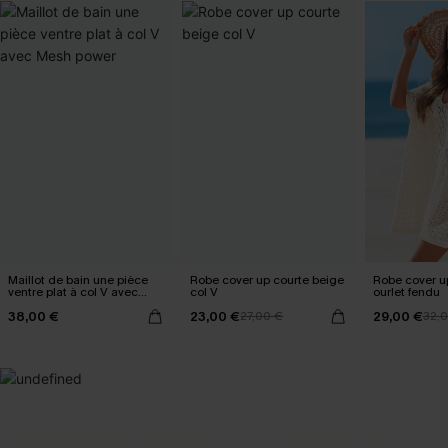
Maillot de bain une pièce
Robe cover up courte beige
Robe cover u
ventre plat à col V avec
col V
ourlet fendu
Mesh power
38,00 €
23,00 €
29,00 €
27,00 €
32,
SELECTION 2-3 J. OUVRÉS
BEST-SELLER