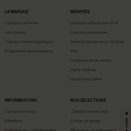
LA MARQUE
SERVICES
À propos de nous
Livraison offerte dès 55 €
Avis clients
Suivi de commande
Cupshe chaîne logistique
Retours faciles sous 30 jours
Programme ambassadeur
FAQ
Commencer un retour
Carte cadeau
Guide des tailles
PROFITEZ DE -15%
INFORMATIONS
NOS SÉLECTIONS
-15% dès 2 Achetés par E-mail
Contactez-nous
🩱Maillot ventre plat
*Un code par commande, valable une seule fois.
Affiliation
Tenue de plage
Politique de confidentialité
🎁Cadeau de bienvenue