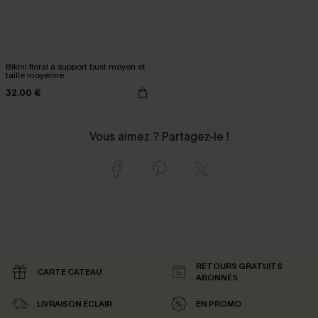
Bikini floral à support bust moyen et
taille moyenne
32,00 €
Vous aimez ? Partagez-le !
RETOURS GRATUITS
CARTE CATEAU
ABONNÉS
LIVRAISON ÉCLAIR
EN PROMO