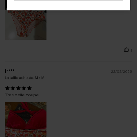
1
l****
22/02/2026
La taille achetée:
M / M
Très belle coupe