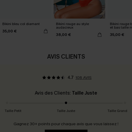
Bikini bleu col diamant
Bikini rouge au style
Bikini rouge b
audacieux
et bas taille
35,00 €
38,00 €
35,00 €
AVIS CLIENTS
4.7
108 AVIS
Avis des Clients:
Taille Juste
Taille Petit
Taille Juste
Taille Grand
Gagnez 30+ points pour chaque avis que vous laissez !