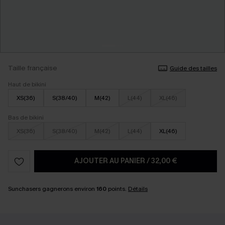
Taille française
Guide des tailles
Haut de bikini
XS(36)
S(38/40)
M(42)
L(44)
XL(46)
Bas de bikini
XS(36)
S(38/40)
M(42)
L(44)
XL(46)
AJOUTER AU PANIER
/
32,00 €
Sunchasers gagnerons environ
160
points.
Détails