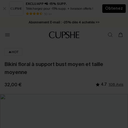
EXCLU APP 📲 -15% SUPP.
Obtenez
Téléchargez pour -15% supp. + livraison offerts !
* Livraison éclair 2-3 jours ouvrés >>
50 k+
Abonnement E-mail : -25% dès 4 achetés >>
🔥HOT
Bikini floral à support bust moyen et taille
moyenne
32,00 €
4.7
108 Avis