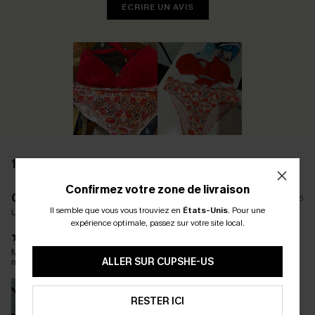
ÉCRIRE UN AVIS
108 AVIS
Confirmez votre zone de livraison
G****l
23/06/2025
Il semble que vous vous trouviez en
États-Unis
.
Pour une
La taille achetée:
L / L
expérience optimale, passez sur votre site local.
Ma fille est super contente ce maillot lui va très bien il est super
ALLER SUR CUPSHE-US
merci
RESTER ICI