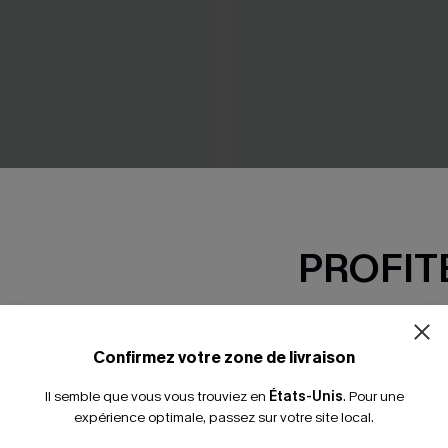
PROFITE
-15% dès 2 A
oire tissée à col V
Robe cover up courte beige
23,00 €
*Un code par command
27,00 €
Confirmez votre zone de livraison
Il semble que vous vous trouviez en
États-Unis
.
Pour une
expérience optimale, passez sur votre site local.