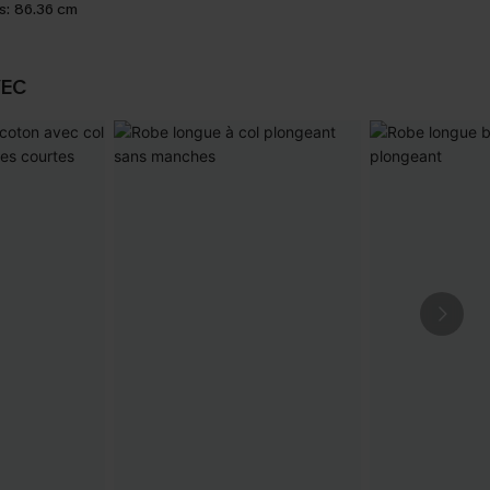
s:
86.36 cm
VEC