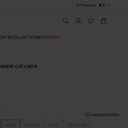
€ / Français
ENTS
COLLECTIONS
PROMOS
eurie col carré
Guide des tailles
M(40)
L(42/44)
XL(46)
XXL(48/50)