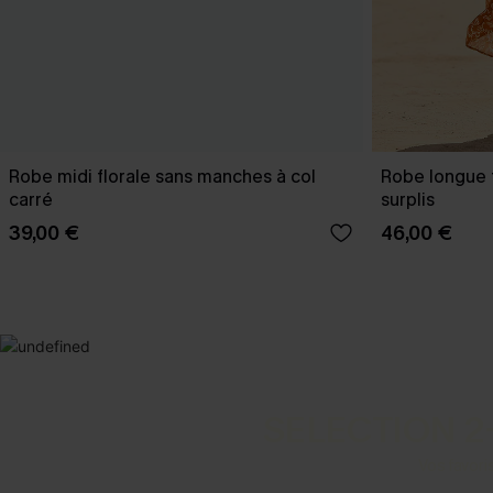
Robe midi florale sans manches à col
Robe longue 
carré
surplis
39,00 €
46,00 €
SELECTION 2
Vos favori