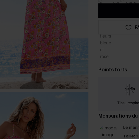
F
Points forts
Tissu respir
Mensurations du
Le mann
Taille:
1