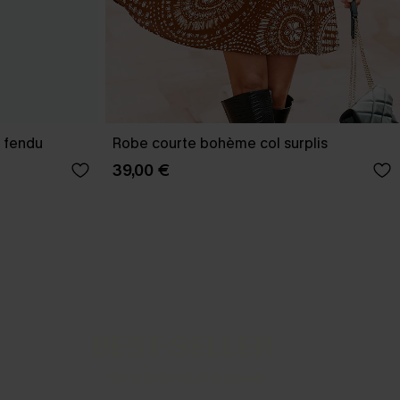
t fendu
Robe courte bohème col surplis
39,00 €
BEST-SELLER
Nos pièces les plus aimées