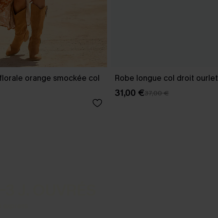
florale orange smockée col
Robe longue col droit ourle
31,00 €
37,00 €
-3 J. OUVRÉS
s express