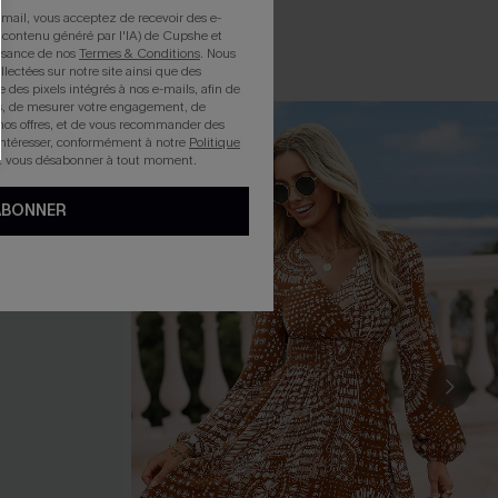
mail, vous acceptez de recevoir des e-
 contenu généré par l'IA) de Cupshe et
issance de nos
Termes & Conditions
. Nous
llectées sur notre site ainsi que des
e des pixels intégrés à nos e-mails, afin de
rts, de mesurer votre engagement, de
nos offres, et de vous recommander des
intéresser, conformément à notre
Politique
z vous désabonner à tout moment.
ABONNER