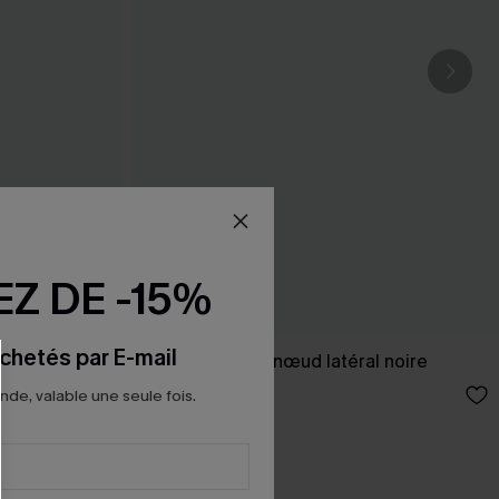
Z DE -15%
chetés par E-mail
 col V
Paréo cover up nœud latéral noire
22,00 €
e, valable une seule fois.