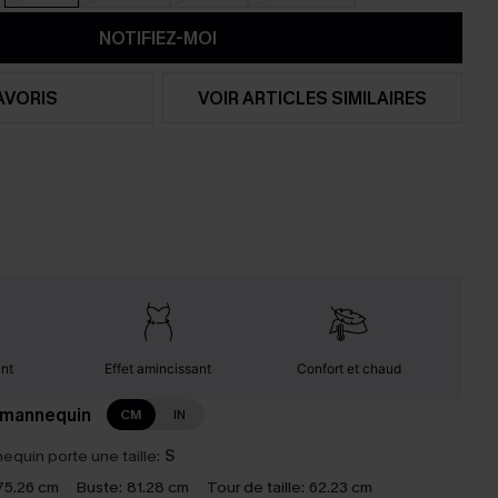
NOTIFIEZ-MOI
AVORIS
VOIR ARTICLES SIMILAIRES
ant
Effet amincissant
Confort et chaud
 mannequin
CM
IN
equin porte une taille:
S
75.26 cm
Buste:
81.28 cm
Tour de taille:
62.23 cm