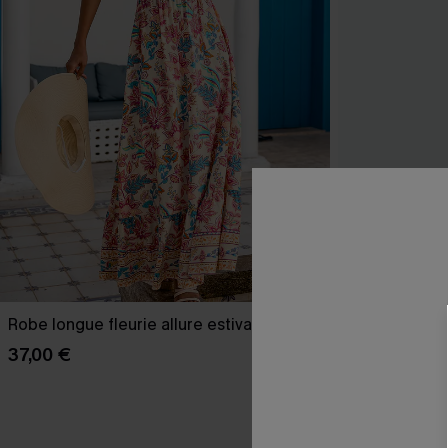
Robe longue fleurie allure estivale
Robe longue n
37,00 €
39,00 €