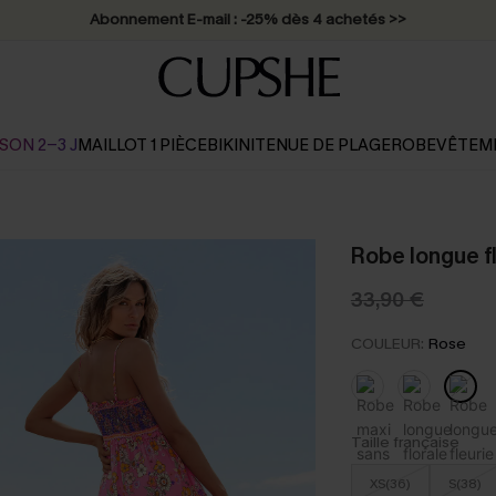
Abonnement E-mail : -25% dès 4 achetés >>
SON 2-3 J
MAILLOT 1 PIÈCE
BIKINI
TENUE DE PLAGE
ROBE
VÊTEM
Robe longue fl
33,90 €
COULEUR:
Rose
Taille française
XS(36)
S(38)