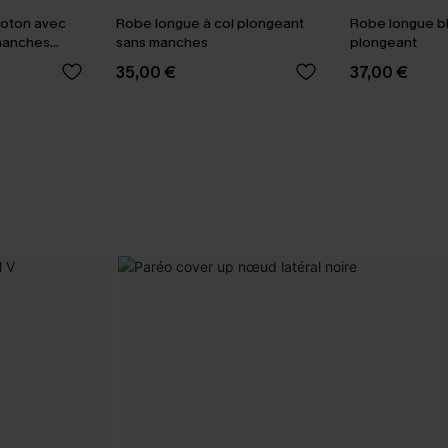
coton avec
Robe longue à col plongeant
Robe longue bl
 manches
sans manches
plongeant
35,00 €
37,00 €