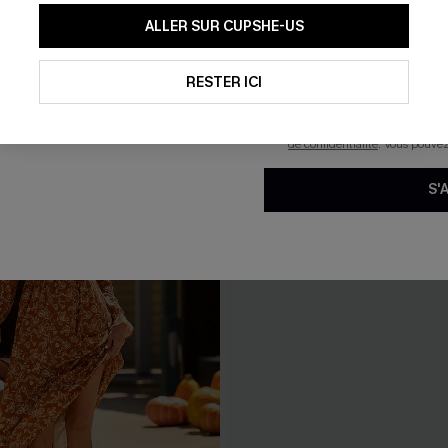
En soumettant votre adresse e-
ALLER SUR CUPSHE-US
mails marketing (y compris du
reconnaissez avoir pris conna
pouvons utiliser les données co
technologies de suivi, telles qu
RESTER ICI
savoir si ceux-ci ont été ouve
personnaliser nos contenus et 
produits susceptibles de vous 
de confidentialité
. Vous pouve
S'