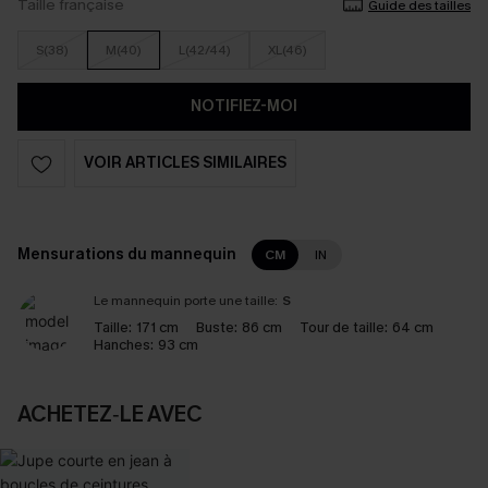
Taille française
Guide des tailles
S(38)
M(40)
L(42/44)
XL(46)
NOTIFIEZ-MOI
VOIR ARTICLES SIMILAIRES
Mensurations du mannequin
CM
IN
Le mannequin porte une taille:
S
Taille:
171 cm
Buste:
86 cm
Tour de taille:
64 cm
Hanches:
93 cm
ACHETEZ‑LE AVEC