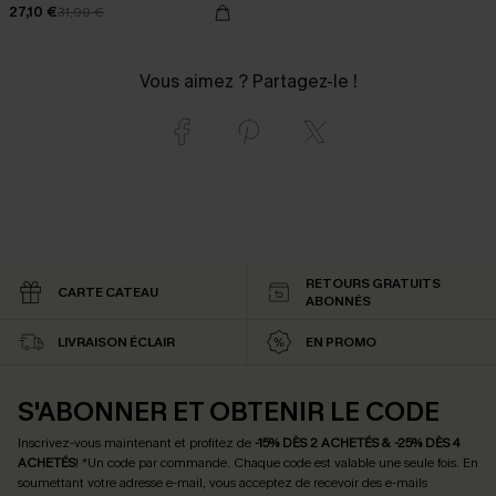
27,10 €
31,90 €
Vous aimez ? Partagez-le !
RETOURS GRATUITS
CARTE CATEAU
ABONNÉS
LIVRAISON ÉCLAIR
EN PROMO
S'ABONNER ET OBTENIR LE CODE
Inscrivez-vous maintenant et profitez de
-15% DÈS 2 ACHETÉS & -25% DÈS 4
ACHETÉS
! *Un code par commande. Chaque code est valable une seule fois.
En
soumettant votre adresse e-mail, vous acceptez de recevoir des e-mails