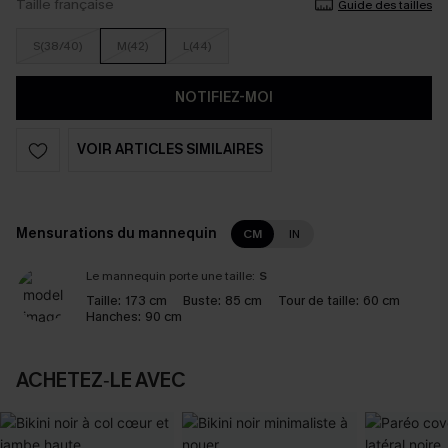
Taille française
Guide des tailles
S(38/40)
M(42)
L(44)
NOTIFIEZ-MOI
VOIR ARTICLES SIMILAIRES
Mensurations du mannequin
CM
IN
Le mannequin porte une taille:
S
Taille:
173 cm
Buste:
85 cm
Tour de taille:
60 cm
Hanches:
90 cm
ACHETEZ‑LE AVEC