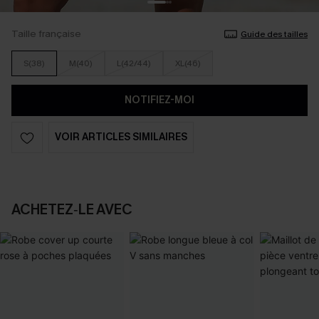
Taille française
Guide des tailles
S(38)
M(40)
L(42/44)
XL(46)
NOTIFIEZ-MOI
VOIR ARTICLES SIMILAIRES
ACHETEZ‑LE AVEC