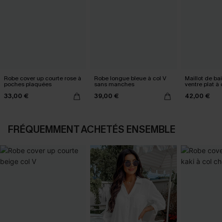
Robe cover up courte rose à
Robe longue bleue à col V
Maillot de ba
poches plaquées
sans manches
ventre plat à
tour de cou
33,00 €
39,00 €
42,00 €
FRÉQUEMMENT ACHETÉS ENSEMBLE