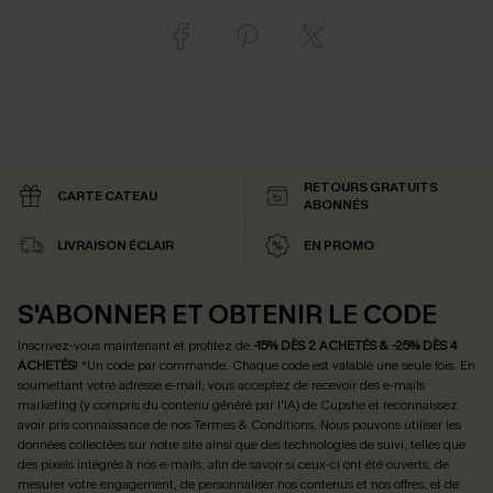
RETOURS GRATUITS
CARTE CATEAU
ABONNÉS
LIVRAISON ÉCLAIR
EN PROMO
S'ABONNER ET OBTENIR LE CODE
Inscrivez-vous maintenant et profitez de
-15% DÈS 2 ACHETÉS & -25% DÈS 4
ACHETÉS
! *Un code par commande. Chaque code est valable une seule fois.
En
soumettant votre adresse e-mail, vous acceptez de recevoir des e-mails
marketing (y compris du contenu généré par l'IA) de Cupshe et reconnaissez
avoir pris connaissance de nos
Termes & Conditions
. Nous pouvons utiliser les
données collectées sur notre site ainsi que des technologies de suivi, telles que
des pixels intégrés à nos e-mails, afin de savoir si ceux-ci ont été ouverts, de
mesurer votre engagement, de personnaliser nos contenus et nos offres, et de