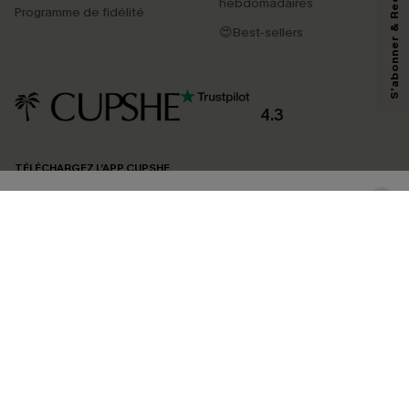
S'abonner & Recevoir le code
marketing (y compris du contenu généré par l'IA) de Cupshe et
hebdomadaires
Programme de fidélité
reconnaissez avoir pris connaissance de nos
Termes & Conditions
. Nous
pouvons utiliser les données collectées sur notre site ainsi que des
😍Best-sellers
technologies de suivi, telles que des pixels intégrés à nos e-mails, afin de
savoir si ceux-ci ont été ouverts, de mesurer votre engagement, de
personnaliser nos contenus et nos offres, et de vous recommander des
produits susceptibles de vous intéresser, conformément à notre
Politique de
confidentialité
. Vous pouvez vous désabonner à tout moment.
4.3
S'ABONNER
TÉLÉCHARGEZ L’APP CUPSHE
SUIVEZ-NOUS
©2026 CUPSHE FRANCE