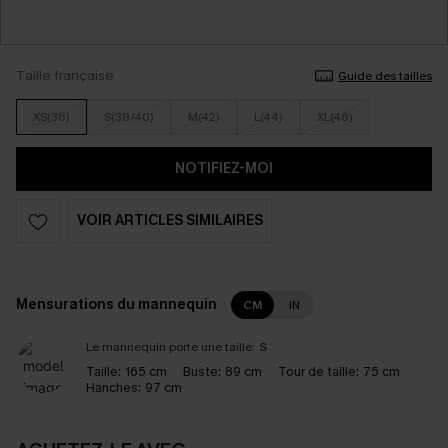
Taille française
Guide des tailles
XS(36)
S(38/40)
M(42)
L(44)
XL(46)
NOTIFIEZ-MOI
VOIR ARTICLES SIMILAIRES
Mensurations du mannequin
CM
IN
Le mannequin porte une taille:
S
Taille:
165 cm
Buste:
89 cm
Tour de taille:
75 cm
Hanches:
97 cm