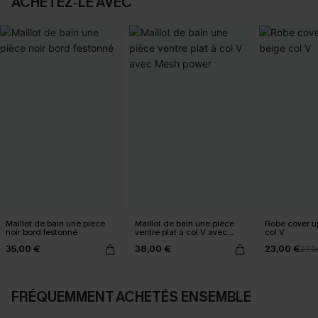
ACHETEZ‑LE AVEC
Maillot de bain une pièce
Maillot de bain une pièce
Robe cover u
noir bord festonné
ventre plat à col V avec
col V
Mesh power
35,00 €
38,00 €
23,00 €
27,0
FRÉQUEMMENT ACHETÉS ENSEMBLE