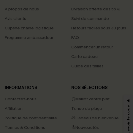
À propos de nous
Livraison offerte dès 55 €
Avis clients
Suivi de commande
Cupshe chaîne logistique
Retours faciles sous 30 jours
Programme ambassadeur
FAQ
Commencer un retour
Carte cadeau
Guide des tailles
PROFITEZ DE -15%
INFORMATIONS
NOS SÉLECTIONS
-15% dès 2 Achetés par E-mail
Contactez-nous
🩱Maillot ventre plat
*Un code par commande, valable une seule fois.
Affiliation
Tenue de plage
Politique de confidentialité
🎁Cadeau de bienvenue
Termes & Conditions
🔝Nouveautés
En soumettant votre adresse e-mail, vous acceptez de recevoir des e-mails