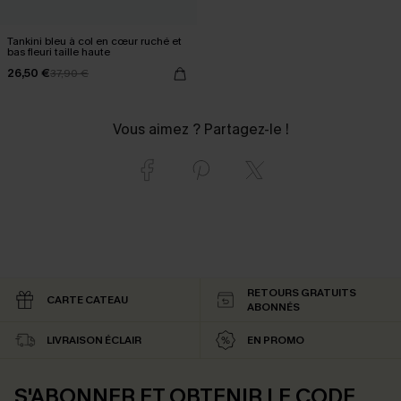
Tankini bleu à col en cœur ruché et
bas fleuri taille haute
26,50 €
37,90 €
Vous aimez ? Partagez-le !
RETOURS GRATUITS
CARTE CATEAU
ABONNÉS
LIVRAISON ÉCLAIR
EN PROMO
S'ABONNER ET OBTENIR LE CODE