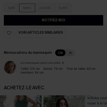
S(38)
M(40)
L(42/44)
XL(46)
NOTIFIEZ-MOI
VOIR ARTICLES SIMILAIRES
Mensurations du mannequin
CM
IN
Le mannequin porte une taille:
S
Taille:
174 cm
Buste:
79 cm
Tour de taille:
65 cm
Hanches:
94 cm
ACHETEZ‑LE AVEC