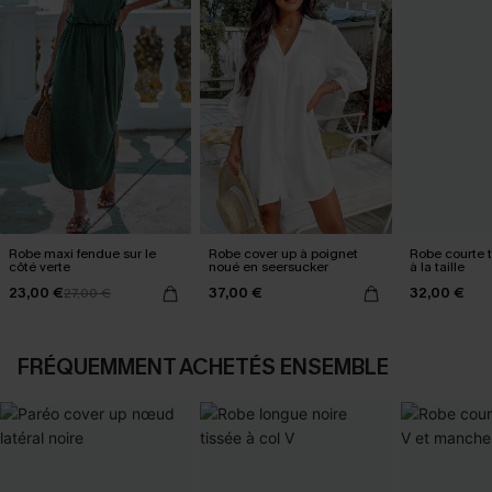
Robe maxi fendue sur le
Robe cover up à poignet
Robe courte t
côté verte
noué en seersucker
à la taille
23,00 €
37,00 €
32,00 €
27,00 €
FRÉQUEMMENT ACHETÉS ENSEMBLE