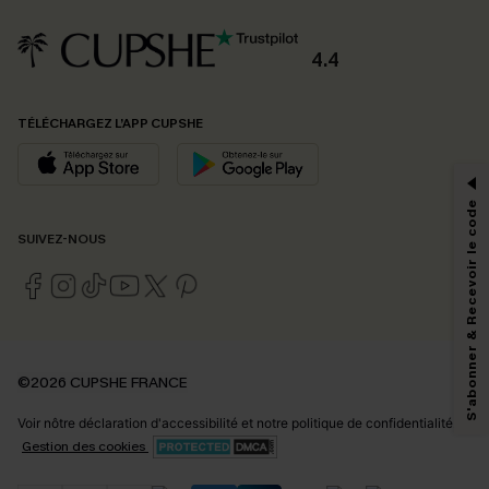
4.4
PROFITEZ DE -15%
TÉLÉCHARGEZ L’APP CUPSHE
-15% dès 2 Achetés par E-mail
*Un code par commande, valable une seule fois.
S'abonner & Recevoir le code
SUIVEZ-NOUS
En soumettant votre adresse e-mail, vous acceptez de recevoir des e-mails
marketing (y compris du contenu généré par l'IA) de Cupshe et
reconnaissez avoir pris connaissance de nos
Termes & Conditions
. Nous
pouvons utiliser les données collectées sur notre site ainsi que des
technologies de suivi, telles que des pixels intégrés à nos e-mails, afin de
savoir si ceux-ci ont été ouverts, de mesurer votre engagement, de
©2026 CUPSHE FRANCE
personnaliser nos contenus et nos offres, et de vous recommander des
produits susceptibles de vous intéresser, conformément à notre
Politique de
Voir nôtre
déclaration d'accessibilité
et notre
politique de confidentialité.
confidentialité
. Vous pouvez vous désabonner à tout moment.
Gestion des cookies
S'ABONNER