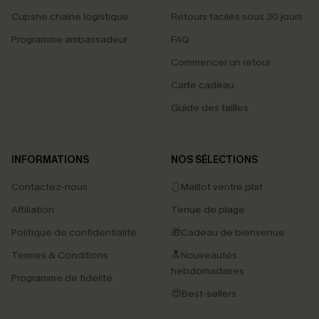
Cupshe chaîne logistique
Retours faciles sous 30 jours
Programme ambassadeur
FAQ
Commencer un retour
Carte cadeau
Guide des tailles
INFORMATIONS
NOS SÉLECTIONS
Contactez-nous
🩱Maillot ventre plat
Affiliation
Tenue de plage
Politique de confidentialité
🎁Cadeau de bienvenue
Termes & Conditions
🔝Nouveautés
hebdomadaires
Programme de fidélité
😍Best-sellers