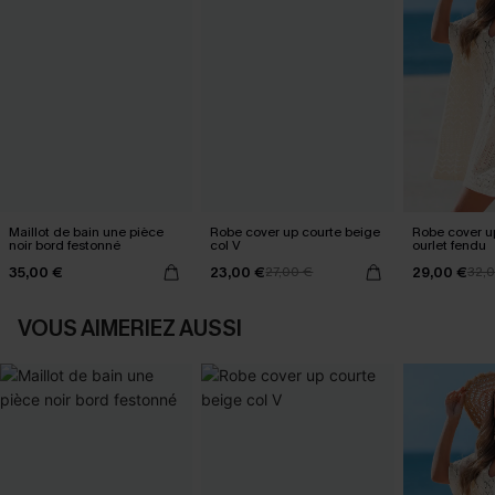
Maillot de bain une pièce
Robe cover up courte beige
Robe cover u
noir bord festonné
col V
ourlet fendu
35,00 €
23,00 €
29,00 €
27,00 €
32,
VOUS AIMERIEZ AUSSI