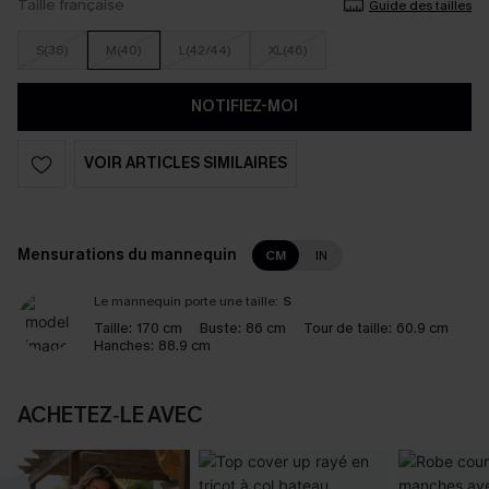
Taille française
Guide des tailles
S(38)
M(40)
L(42/44)
XL(46)
NOTIFIEZ-MOI
VOIR ARTICLES SIMILAIRES
Mensurations du mannequin
CM
IN
Le mannequin porte une taille:
S
Taille:
170 cm
Buste:
86 cm
Tour de taille:
60.9 cm
Hanches:
88.9 cm
ACHETEZ‑LE AVEC