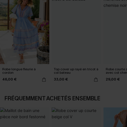
Robe longue fleurie à
Top cover up rayé en tricot à
Robe courte
cordon
col bateau
avec col che
46,00 €
33,00 €
29,00 €
FRÉQUEMMENT ACHETÉS ENSEMBLE