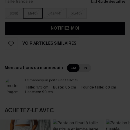
Taille française
Guide des tailles
S(38)
M(40)
L(42/44)
XL(46)
NOTIFIEZ-MOI
VOIR ARTICLES SIMILAIRES
Mensurations du mannequin
CM
IN
Le mannequin porte une taille:
S
Taille:
173 cm
Buste:
85 cm
Tour de taille:
60 cm
Hanches:
90 cm
ACHETEZ‑LE AVEC