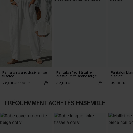
Pantalon blanc tissé jambe
Pantalon fleuri à taille
Pantalon bla
fuselée
élastique et jambe large
fuselée
22,00 €
37,00 €
39,00 €
27,00 €
FRÉQUEMMENT ACHETÉS ENSEMBLE