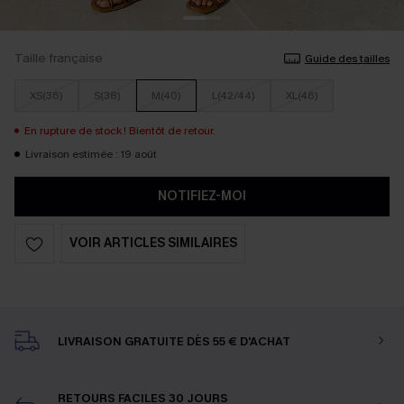
Taille française
Guide des tailles
XS(36)
S(38)
M(40)
L(42/44)
XL(46)
En rupture de stock ! Bientôt de retour.
Livraison estimée : 19 août
NOTIFIEZ-MOI
VOIR ARTICLES SIMILAIRES
LIVRAISON GRATUITE DÈS 55 € D'ACHAT
RETOURS FACILES 30 JOURS