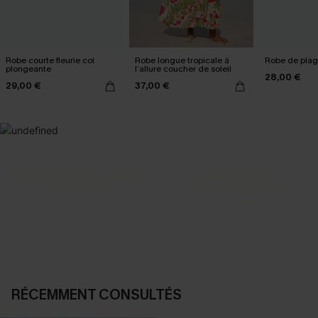
Robe courte fleurie col
Robe longue tropicale à
Robe de plag
plongeante
l’allure coucher de soleil
28,00 €
29,00 €
37,00 €
SELECTION 2-3 J. OUVRÉS
BEST-SELLER
Vos favoris express
Nos pièces les plus aimées
DÉCOUVRIR
DÉCOUVRIR
RÉCEMMENT CONSULTÉS