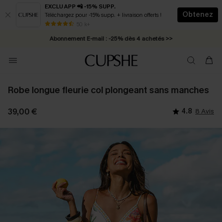
EXCLU APP 📲 -15% SUPP.
Obtenez
Téléchargez pour -15% supp. + livraison offerts !
* Livraison éclair 2-3 jours ouvrés >>
50 k+
Abonnement E-mail : -25% dès 4 achetés >>
Robe longue fleurie col plongeant sans manches
39,00 €
4.8
8 Avis