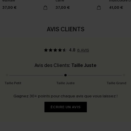
estivale
carré
multicolore c
smocké
37,00 €
37,00 €
41,00 €
AVIS CLIENTS
4.8
8 AVIS
Avis des Clients:
Taille Juste
Taille Petit
Taille Juste
Taille Grand
Gagnez 30+ points pour chaque avis que vous laissez !
ÉCRIRE UN AVIS