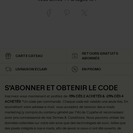
RETOURS GRATUITS
CARTE CATEAU
ABONNÉS
LIVRAISON ÉCLAIR
EN PROMO
S'ABONNER ET OBTENIR LE CODE
Inscrivez-vous maintenant et profitez de
-15% DÈS 2 ACHETÉS & -25% DÈS 4
ACHETÉS
! *Un code par commande. Chaque code est valable une seule fois.
En
soumettant votre adresse e-mail, vous acceptez de recevoir des e-mails
marketing (y compris du contenu généré par l'IA) de Cupshe et reconnaissez
avoir pris connaissance de nos
Termes & Conditions
. Nous pouvons utiliser les
données collectées sur notre site ainsi que des technologies de suivi, telles que
des pixels intégrés à nos e-mails, afin de savoir si ceux-ci ont été ouverts, de