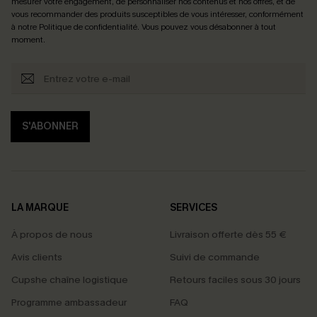
mesurer votre engagement, de personnaliser nos contenus et nos offres, et de
vous recommander des produits susceptibles de vous intéresser, conformément
à notre
Politique de confidentialité
. Vous pouvez vous désabonner à tout
moment.
S'ABONNER
LA MARQUE
SERVICES
À propos de nous
Livraison offerte dès 55 €
Avis clients
Suivi de commande
Cupshe chaîne logistique
Retours faciles sous 30 jours
Programme ambassadeur
FAQ