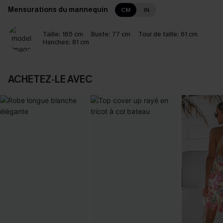
Mensurations du mannequin
CM
IN
Taille:
165 cm
Buste:
77 cm
Tour de taille:
61 cm
Hanches:
81 cm
ACHETEZ‑LE AVEC