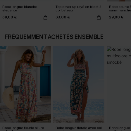
Robe longue blanche
Top cover up rayé en tricot à
Robe courte f
élégante
col bateau
sans manche
39,00 €
33,00 €
29,00 €
FRÉQUEMMENT ACHETÉS ENSEMBLE
Robe longue fleurie allure
Robe longue florale avec col
Robe longue f