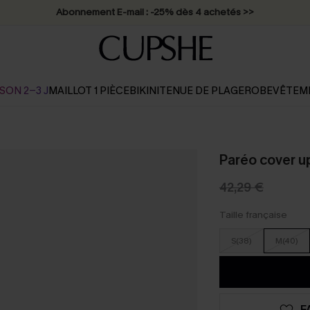
Abonnement E-mail : -25% dès 4 achetés >>
SON 2-3 J
MAILLOT 1 PIÈCE
BIKINI
TENUE DE PLAGE
ROBE
VÊTEM
Paréo cover up
42,29 €
Taille française
S(38)
M(40)
F