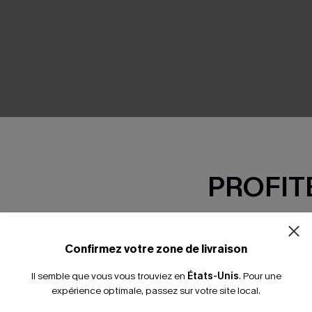
SEMBLE
PROFITE
-15% dès 2 A
*Un code par command
Confirmez votre zone de livraison
Il semble que vous vous trouviez en
États-Unis
.
Pour une
expérience optimale, passez sur votre site local.