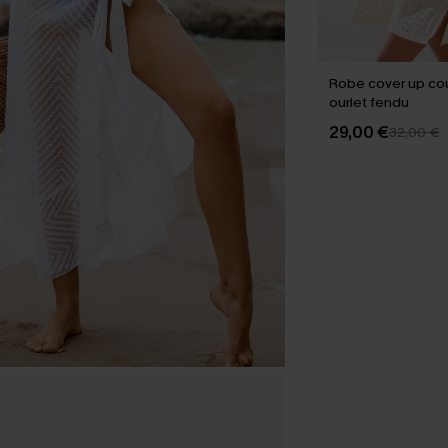
Robe cover up co
ourlet fendu
29,00 €
32,00 €