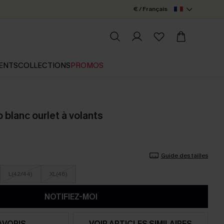
€ / Français
ENTS
COLLECTIONS
PROMOS
 blanc ourlet à volants
Guide des tailles
L(42/44)
XL(46)
NOTIFIEZ-MOI
AVORIS
VOIR ARTICLES SIMILAIRES