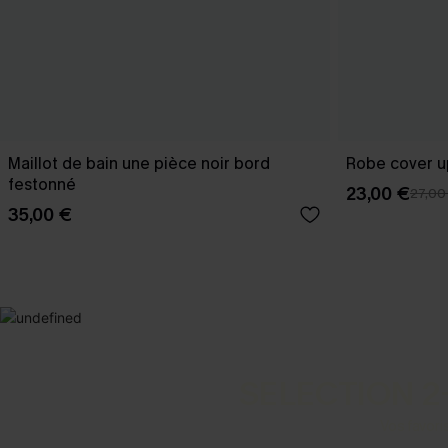
Maillot de bain une pièce noir bord
Robe cover u
festonné
23,00 €
27,00
35,00 €
SELECTION 2
Vos favori