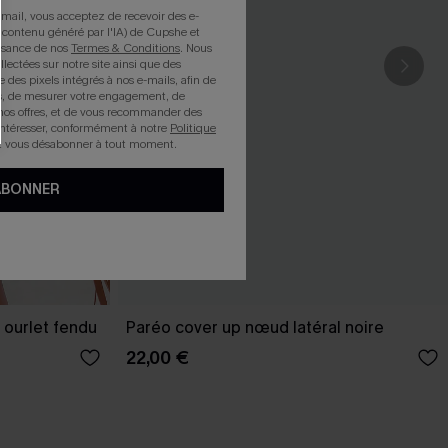
mail, vous acceptez de recevoir des e-
 contenu généré par l'IA) de Cupshe et
issance de nos
Termes & Conditions
. Nous
llectées sur notre site ainsi que des
e des pixels intégrés à nos e-mails, afin de
rts, de mesurer votre engagement, de
nos offres, et de vous recommander des
intéresser, conformément à notre
Politique
z vous désabonner à tout moment.
ABONNER
 ourlet fendu
Paréo cover up nœud latéral noire
22,00 €