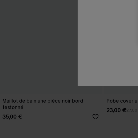
Maillot de bain une pièce noir bord
Robe cover u
festonné
23,00 €
27,00
35,00 €