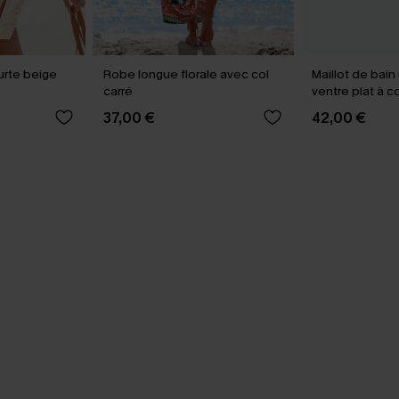
urte beige
Robe longue florale avec col
Maillot de bai
carré
ventre plat à c
tour de cou
37,00 €
42,00 €