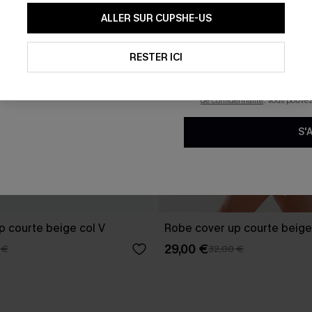
En soumettant votre adresse e-
ALLER SUR CUPSHE-US
mails marketing (y compris du
reconnaissez avoir pris conna
pouvons utiliser les données co
technologies de suivi, telles qu
RESTER ICI
savoir si ceux-ci ont été ouve
personnaliser nos contenus et 
produits susceptibles de vous 
de confidentialité
. Vous pouve
S'
p courte beige col V
Robe cover up courte beige
29,00 €
 €
32,00 €