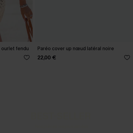
 ourlet fendu
Paréo cover up nœud latéral noire
22,00 €
BEST-SELLER
Nos pièces les plus aimées