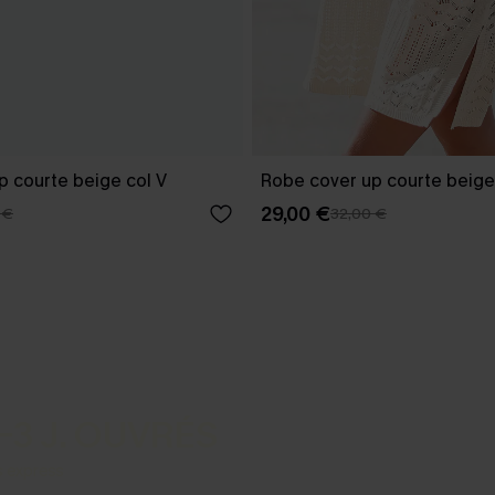
p courte beige col V
Robe cover up courte beige
29,00 €
 €
32,00 €
-3 J. OUVRÉS
s express