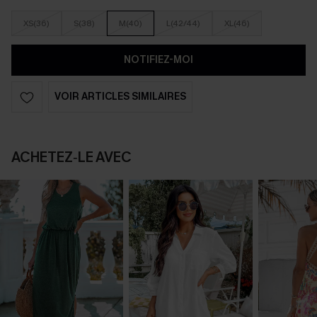
XS(36)
S(38)
M(40)
L(42/44)
XL(46)
NOTIFIEZ-MOI
VOIR ARTICLES SIMILAIRES
ACHETEZ‑LE AVEC