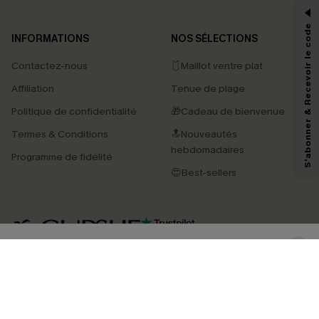
-15% dès 2 Achetés par E-mail
*Un code par commande, valable une seule fois.
S'abonner & Recevoir le code
INFORMATIONS
NOS SÉLECTIONS
Contactez-nous
🩱Maillot ventre plat
En soumettant votre adresse e-mail, vous acceptez de recevoir des e-mails
Affiliation
Tenue de plage
marketing (y compris du contenu généré par l'IA) de Cupshe et
reconnaissez avoir pris connaissance de nos
Termes & Conditions
. Nous
Politique de confidentialité
🎁Cadeau de bienvenue
pouvons utiliser les données collectées sur notre site ainsi que des
technologies de suivi, telles que des pixels intégrés à nos e-mails, afin de
Termes & Conditions
🔝Nouveautés
savoir si ceux-ci ont été ouverts, de mesurer votre engagement, de
personnaliser nos contenus et nos offres, et de vous recommander des
hebdomadaires
Programme de fidélité
produits susceptibles de vous intéresser, conformément à notre
Politique de
confidentialité
. Vous pouvez vous désabonner à tout moment.
😍Best-sellers
S'ABONNER
4.3
TÉLÉCHARGEZ L’APP CUPSHE