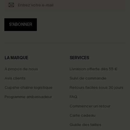
S'ABONNER
LA MARQUE
SERVICES
À propos de nous
Livraison offerte dès 55 €
Avis clients
Suivi de commande
Cupshe chaîne logistique
Retours faciles sous 30 jours
Programme ambassadeur
FAQ
Commencer un retour
Carte cadeau
PROFITEZ DE -15%
Guide des tailles