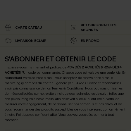
RETOURS GRATUITS
CARTE CATEAU
ABONNÉS
LIVRAISON ÉCLAIR
EN PROMO
S'ABONNER ET OBTENIR LE CODE
Inscrivez-vous maintenant et profitez de
-15% DÈS 2 ACHETÉS & -25% DÈS 4
ACHETÉS
! *Un code par commande. Chaque code est valable une seule fois.
En
soumettant votre adresse e-mail, vous acceptez de recevoir des e-mails
marketing (y compris du contenu généré par l'IA) de Cupshe et reconnaissez
avoir pris connaissance de nos
Termes & Conditions
. Nous pouvons utiliser les
données collectées sur notre site ainsi que des technologies de suivi, telles que
des pixels intégrés à nos e-mails, afin de savoir si ceux-ci ont été ouverts, de
mesurer votre engagement, de personnaliser nos contenus et nos offres, et de
vous recommander des produits susceptibles de vous intéresser, conformément
à notre
Politique de confidentialité
. Vous pouvez vous désabonner à tout
moment.