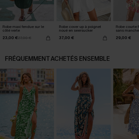
Robe maxi fendue sur le
Robe cover up à poignet
Robe courte f
côté verte
noué en seersucker
sans manche
23,00 €
37,00 €
29,00 €
27,00 €
FRÉQUEMMENT ACHETÉS ENSEMBLE