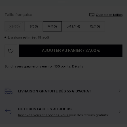
Taille française
Guide des tailles
XS(36)
S(38)
M(40)
L(42/44)
XL(46)
Livraison estimée : 19 août
AJOUTER AU PANIER
/
27,00 €
Sunchasers gagnerons environ
135
points.
Détails
LIVRAISON GRATUITE DÈS 55 € D'ACHAT
RETOURS FACILES 30 JOURS
Inscrivez-vous et abonnez-vous
pour des retours gratuits !