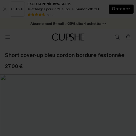
EXCLU APP 📲 -15% SUPP.
Obtenez
Téléchargez pour -15% supp. + livraison offerts !
* Livraison éclair 2-3 jours ouvrés >>
50 k+
Abonnement E-mail : -25% dès 4 achetés >>
Short cover-up bleu cordon bordure festonnée
27,00 €