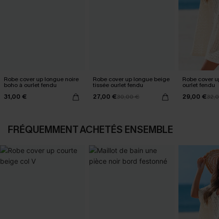
Robe cover up longue noire
Robe cover up longue beige
Robe cover u
boho à ourlet fendu
tissée ourlet fendu
ourlet fendu
31,00 €
27,00 €
29,00 €
30,00 €
32,
FRÉQUEMMENT ACHETÉS ENSEMBLE