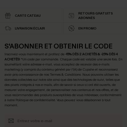
RETOURS GRATUITS
CARTE CATEAU
ABONNÉS
LIVRAISON ÉCLAIR
EN PROMO
S'ABONNER ET OBTENIR LE CODE
Inscrivez-vous maintenant et profitez de
-15% DÈS 2 ACHETÉS & -25% DÈS 4
ACHETÉS
! *Un code par commande. Chaque code est valable une seule fois.
En
soumettant votre adresse e-mail, vous acceptez de recevoir des e-mails
marketing (y compris du contenu généré par l'IA) de Cupshe et reconnaissez
avoir pris connaissance de nos
Termes & Conditions
. Nous pouvons utiliser les
données collectées sur notre site ainsi que des technologies de suivi, telles que
des pixels intégrés à nos e-mails, afin de savoir si ceux-ci ont été ouverts, de
mesurer votre engagement, de personnaliser nos contenus et nos offres, et de
vous recommander des produits susceptibles de vous intéresser, conformément
à notre
Politique de confidentialité
. Vous pouvez vous désabonner à tout
moment.