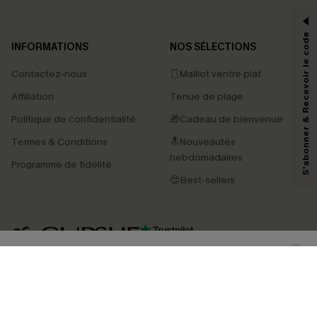
-15% dès 2 Achetés par E-mail
*Un code par commande, valable une seule fois.
S'abonner & Recevoir le code
INFORMATIONS
NOS SÉLECTIONS
Contactez-nous
🩱Maillot ventre plat
En soumettant votre adresse e-mail, vous acceptez de recevoir des e-mails
Affiliation
Tenue de plage
marketing (y compris du contenu généré par l'IA) de Cupshe et
reconnaissez avoir pris connaissance de nos
Termes & Conditions
. Nous
Politique de confidentialité
🎁Cadeau de bienvenue
pouvons utiliser les données collectées sur notre site ainsi que des
technologies de suivi, telles que des pixels intégrés à nos e-mails, afin de
Termes & Conditions
🔝Nouveautés
savoir si ceux-ci ont été ouverts, de mesurer votre engagement, de
personnaliser nos contenus et nos offres, et de vous recommander des
hebdomadaires
Programme de fidélité
produits susceptibles de vous intéresser, conformément à notre
Politique de
confidentialité
. Vous pouvez vous désabonner à tout moment.
😍Best-sellers
S'ABONNER
4.3
TÉLÉCHARGEZ L’APP CUPSHE