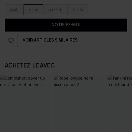
S(38)
M(40)
L(42/44)
XL(46)
NOTIFIEZ-MOI
VOIR ARTICLES SIMILAIRES
ACHETEZ‑LE AVEC