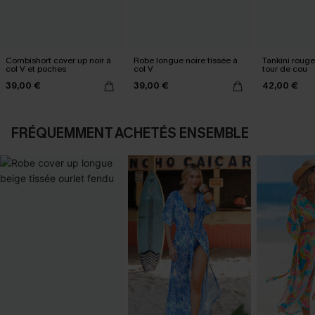
Combishort cover up noir à
Robe longue noire tissée à
Tankini rouge
col V et poches
col V
tour de cou
39,00 €
39,00 €
42,00 €
FRÉQUEMMENT ACHETÉS ENSEMBLE