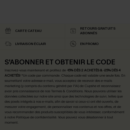
RETOURS GRATUITS
CARTE CATEAU
ABONNÉS
LIVRAISON ÉCLAIR
EN PROMO
S'ABONNER ET OBTENIR LE CODE
Inscrivez-vous maintenant et profitez de
-15% DÈS 2 ACHETÉS & -25% DÈS 4
ACHETÉS
! *Un code par commande. Chaque code est valable une seule fois.
En
soumettant votre adresse e-mail, vous acceptez de recevoir des e-mails
marketing (y compris du contenu généré par l'IA) de Cupshe et reconnaissez
avoir pris connaissance de nos
Termes & Conditions
. Nous pouvons utiliser les
données collectées sur notre site ainsi que des technologies de suivi, telles que
des pixels intégrés à nos e-mails, afin de savoir si ceux-ci ont été ouverts, de
mesurer votre engagement, de personnaliser nos contenus et nos offres, et de
vous recommander des produits susceptibles de vous intéresser, conformément
à notre
Politique de confidentialité
. Vous pouvez vous désabonner à tout
moment.