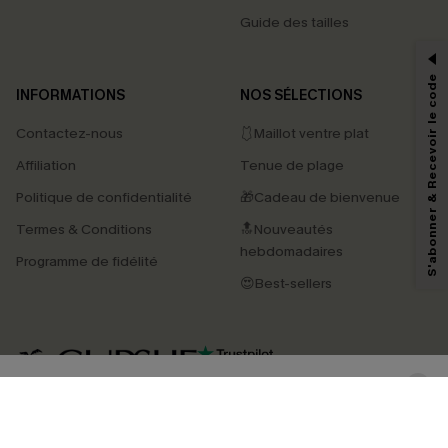
PROFITEZ DE -15%
Guide des tailles
-15% dès 2 Achetés par E-mail
*Un code par commande, valable une seule fois.
S'abonner & Recevoir le code
INFORMATIONS
NOS SÉLECTIONS
Contactez-nous
🩱Maillot ventre plat
En soumettant votre adresse e-mail, vous acceptez de recevoir des e-mails
Affiliation
Tenue de plage
marketing (y compris du contenu généré par l'IA) de Cupshe et
reconnaissez avoir pris connaissance de nos
Termes & Conditions
. Nous
Politique de confidentialité
🎁Cadeau de bienvenue
pouvons utiliser les données collectées sur notre site ainsi que des
technologies de suivi, telles que des pixels intégrés à nos e-mails, afin de
Termes & Conditions
🔝Nouveautés
savoir si ceux-ci ont été ouverts, de mesurer votre engagement, de
personnaliser nos contenus et nos offres, et de vous recommander des
hebdomadaires
Programme de fidélité
produits susceptibles de vous intéresser, conformément à notre
Politique de
confidentialité
. Vous pouvez vous désabonner à tout moment.
😍Best-sellers
S'ABONNER
4.3
TÉLÉCHARGEZ L’APP CUPSHE