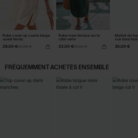
Robe cover up courte beige
Robe maxi fendue sur le
Maillot de ba
ourlet fendu
côté verte
noir bord fes
29,00 €
23,00 €
35,00 €
32,00 €
27,00 €
FRÉQUEMMENT ACHETÉS ENSEMBLE