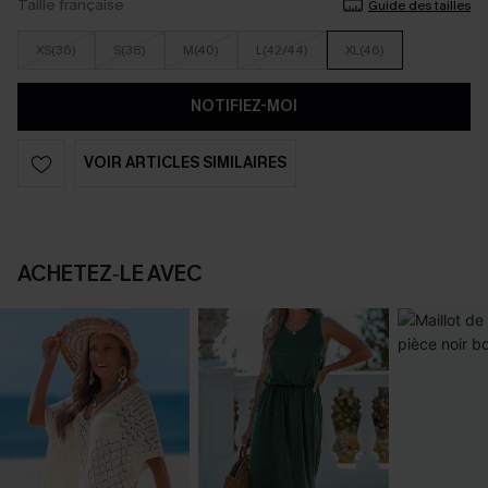
Taille française
Guide des tailles
XS(36)
S(38)
M(40)
L(42/44)
XL(46)
NOTIFIEZ-MOI
VOIR ARTICLES SIMILAIRES
ACHETEZ‑LE AVEC