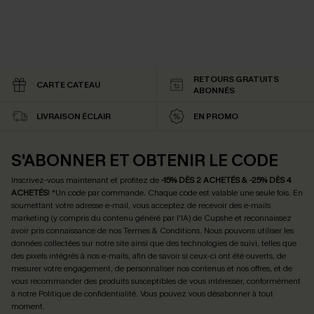
RETOURS GRATUITS
CARTE CATEAU
ABONNÉS
LIVRAISON ÉCLAIR
EN PROMO
S'ABONNER ET OBTENIR LE CODE
Inscrivez-vous maintenant et profitez de
-15% DÈS 2 ACHETÉS & -25% DÈS 4
ACHETÉS
! *Un code par commande. Chaque code est valable une seule fois.
En
soumettant votre adresse e-mail, vous acceptez de recevoir des e-mails
marketing (y compris du contenu généré par l'IA) de Cupshe et reconnaissez
avoir pris connaissance de nos
Termes & Conditions
. Nous pouvons utiliser les
données collectées sur notre site ainsi que des technologies de suivi, telles que
des pixels intégrés à nos e-mails, afin de savoir si ceux-ci ont été ouverts, de
mesurer votre engagement, de personnaliser nos contenus et nos offres, et de
vous recommander des produits susceptibles de vous intéresser, conformément
à notre
Politique de confidentialité
. Vous pouvez vous désabonner à tout
moment.