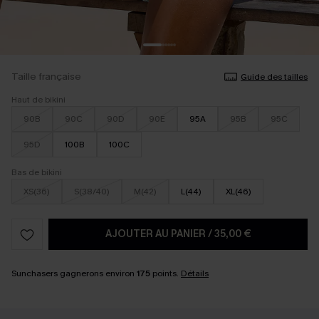
Taille française
Guide des tailles
Haut de bikini
90B
90C
90D
90E
95A
95B
95C
95D
100B
100C
Bas de bikini
XS(36)
S(38/40)
M(42)
L(44)
XL(46)
AJOUTER AU PANIER
/
35,00 €
Sunchasers gagnerons environ
175
points.
Détails