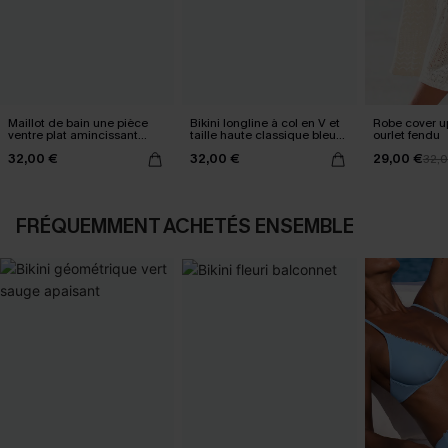
Maillot de bain une pièce
Bikini longline à col en V et
Robe cover u
ventre plat amincissant
taille haute classique bleu
ourlet fendu
ruché
marine
32,00 €
32,00 €
29,00 €
32,
FRÉQUEMMENT ACHETÉS ENSEMBLE