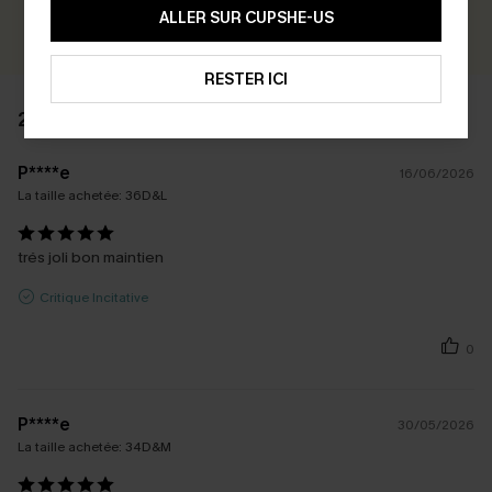
ALLER SUR CUPSHE-US
ÉCRIRE UN AVIS
RESTER ICI
2 AVIS
P****e
16/06/2026
La taille achetée:
36D&L
trés joli bon maintien
Critique Incitative
0
P****e
30/05/2026
La taille achetée:
34D&M