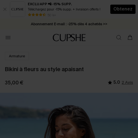
EXCLU APP 📲 -15% SUPP.
Obtenez
Téléchargez pour -15% supp. + livraison offerts !
* Livraison éclair 2-3 jours ouvrés >>
50 k+
Abonnement E-mail : -25% dès 4 achetés >>
Armature
Bikini à fleurs au style apaisant
35,00 €
5.0
2 Avis