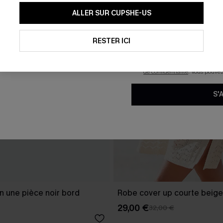
En soumettant votre adresse e-
ALLER SUR CUPSHE-US
mails marketing (y compris du
reconnaissez avoir pris conna
pouvons utiliser les données co
technologies de suivi, telles qu
RESTER ICI
savoir si ceux-ci ont été ouve
personnaliser nos contenus et 
produits susceptibles de vous 
de confidentialité
. Vous pouve
S'
in une pièce noir bord
Robe cover up courte beige
29,00 €
32,00 €