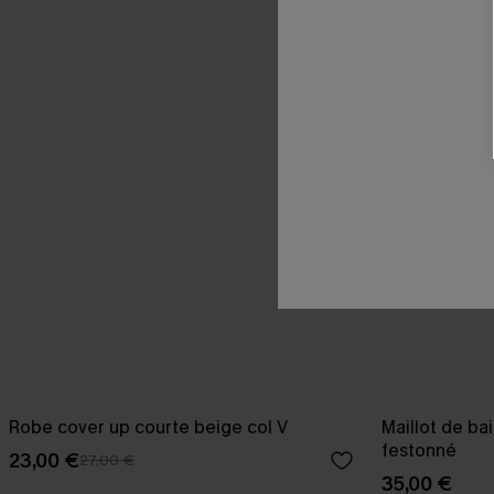
Robe cover up courte beige col V
Maillot de ba
festonné
23,00 €
27,00 €
35,00 €