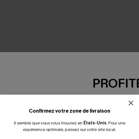
PROFITE
SEMBLE
-15% dès 2 A
*Un code par command
Confirmez votre zone de livraison
Il semble que vous vous trouviez en
États-Unis
.
Pour une
expérience optimale, passez sur votre site local.