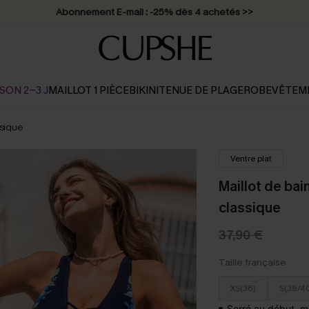
Abonnement E-mail : -25% dès 4 achetés >>
SON 2-3 J
MAILLOT 1 PIÈCE
BIKINI
TENUE DE PLAGE
ROBE
VÊTEM
ssique
Ventre plat
Maillot de bai
classique
37,90 €
Taille française
XS(36)
S(38/4
Serré au début, m