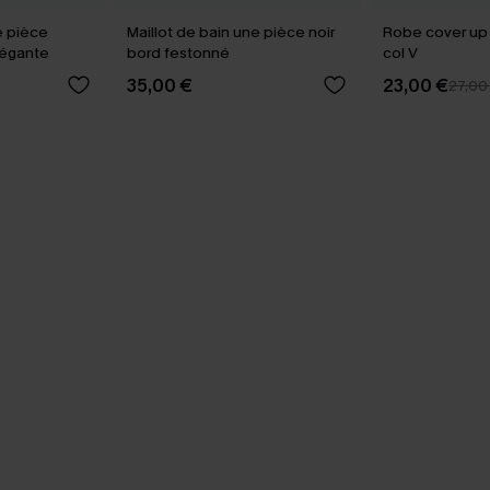
e pièce
Maillot de bain une pièce noir
Robe cover up
élégante
bord festonné
col V
35,00 €
23,00 €
27,00