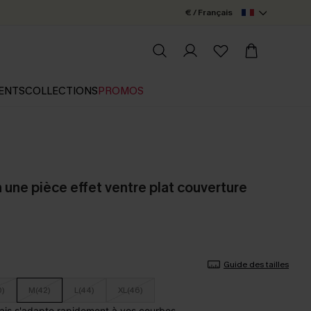
€ / Français
ENTS
COLLECTIONS
PROMOS
n une pièce effet ventre plat couverture
Guide des tailles
0)
M(42)
L(44)
XL(46)
ais s'adapte rapidement à vos courbes.