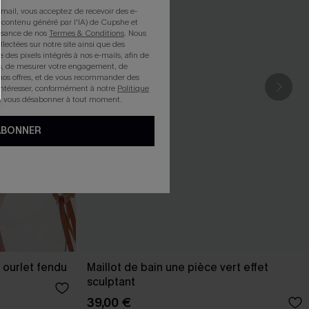
mail, vous acceptez de recevoir des e-
 contenu généré par l'IA) de Cupshe et
issance de nos
Termes & Conditions
. Nous
llectées sur notre site ainsi que des
e des pixels intégrés à nos e-mails, afin de
rts, de mesurer votre engagement, de
nos offres, et de vous recommander des
intéresser, conformément à notre
Politique
z vous désabonner à tout moment.
ABONNER
 ourlet fendu
Maillot de bain une pièce vert effet
sculptant
39,00 €