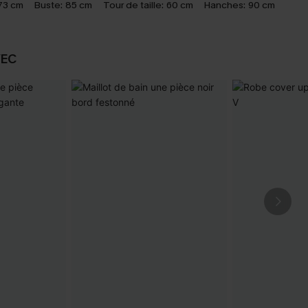
73 cm
Buste:
85 cm
Tour de taille:
60 cm
Hanches:
90 cm
VEC