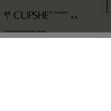
savoir si ceux-ci ont été ouverts, de mesurer votre engagement, de
personnaliser nos contenus et nos offres, et de vous recommander des
produits susceptibles de vous intéresser, conformément à notre
Politique de
confidentialité
. Vous pouvez vous désabonner à tout moment.
4.4
S'ABONNER
TÉLÉCHARGEZ L’APP CUPSHE
SUIVEZ-NOUS
©2026 CUPSHE FRANCE
Voir nôtre
déclaration d'accessibilité
et notre
politique de confidentialité.
Gestion des cookies