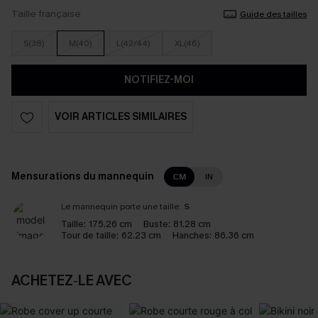
Taille française
Guide des tailles
S(38)
M(40)
L(42/44)
XL(46)
NOTIFIEZ-MOI
VOIR ARTICLES SIMILAIRES
Mensurations du mannequin
CM
IN
Le mannequin porte une taille:
S
Taille:
175.26 cm
Buste:
81.28 cm
Tour de taille:
62.23 cm
Hanches:
86.36 cm
ACHETEZ‑LE AVEC