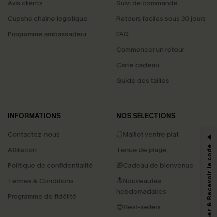
Avis clients
Suivi de commande
Cupshe chaîne logistique
Retours faciles sous 30 jours
Programme ambassadeur
FAQ
Commencer un retour
Carte cadeau
Guide des tailles
PROFITEZ DE -15%
INFORMATIONS
NOS SÉLECTIONS
-15% dès 2 Achetés par E-mail
Contactez-nous
🩱Maillot ventre plat
*Un code par commande, valable une seule fois.
S'abonner & Recevoir le code
Affiliation
Tenue de plage
Politique de confidentialité
🎁Cadeau de bienvenue
Termes & Conditions
🔝Nouveautés
En soumettant votre adresse e-mail, vous acceptez de recevoir des e-mails
marketing (y compris du contenu généré par l'IA) de Cupshe et
hebdomadaires
Programme de fidélité
reconnaissez avoir pris connaissance de nos
Termes & Conditions
. Nous
pouvons utiliser les données collectées sur notre site ainsi que des
😍Best-sellers
technologies de suivi, telles que des pixels intégrés à nos e-mails, afin de