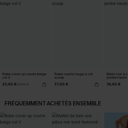
Robe cover up courte beige
Robe courte rouge à col
Bikini noir à 
col V
scoop
jambe haute
23,00 €
37,00 €
35,00 €
27,00 €
FRÉQUEMMENT ACHETÉS ENSEMBLE