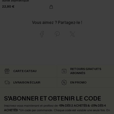
ourlet asymétrique
22,90 €
Vous aimez ? Partagez-le !
RETOURS GRATUITS
CARTE CATEAU
ABONNÉS
LIVRAISON ÉCLAIR
EN PROMO
S'ABONNER ET OBTENIR LE CODE
Inscrivez-vous maintenant et profitez de
-15% DÈS 2 ACHETÉS & -25% DÈS 4
ACHETÉS
! *Un code par commande. Chaque code est valable une seule fois.
En