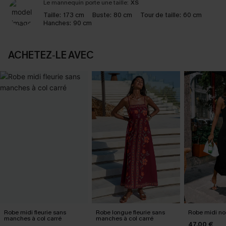
Le mannequin porte une taille:
XS
Taille:
173 cm
Buste:
80 cm
Tour de taille:
60 cm
Hanches:
90 cm
ACHETEZ‑LE AVEC
Robe midi fleurie sans
Robe longue fleurie sans
Robe midi noi
manches à col carré
manches à col carré
47,00 €