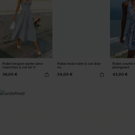
Robe longue rayée sans
Robe midi noire à col dos-
Robe courte o
manches à col en V
nu
plongeant
39,00 €
34,00 €
43,00 €
SELECTION 2-3 J. OUVRÉS
BEST-SELLER
Vos favoris express
Nos pièces les plus aimées
DÉCOUVRIR
DÉCOUVRIR