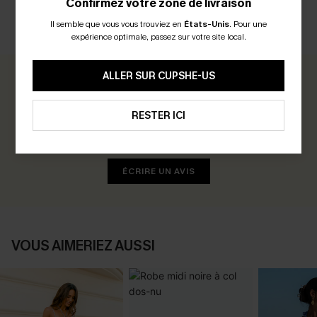
Confirmez votre zone de livraison
Il semble que vous vous trouviez en
États-Unis
.
Pour une
AVIS CLIENTS
expérience optimale, passez sur votre site local.
ALLER SUR CUPSHE-US
0.0
RESTER ICI
Soyez le Premier à Donner Votre Avis
Gagnez 30+ points pour chaque avis que vous laissez !
ÉCRIRE UN AVIS
VOUS AIMERIEZ AUSSI