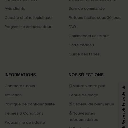
Avis clients
Suivi de commande
Cupshe chaîne logistique
Retours faciles sous 30 jours
Programme ambassadeur
FAQ
Commencer un retour
Carte cadeau
Guide des tailles
PROFITEZ DE -15%
INFORMATIONS
NOS SÉLECTIONS
-15% dès 2 Achetés par E-mail
Contactez-nous
🩱Maillot ventre plat
*Un code par commande, valable une seule fois.
S'abonner & Recevoir le code
Affiliation
Tenue de plage
Politique de confidentialité
🎁Cadeau de bienvenue
Termes & Conditions
🔝Nouveautés
En soumettant votre adresse e-mail, vous acceptez de recevoir des e-mails
marketing (y compris du contenu généré par l'IA) de Cupshe et
hebdomadaires
Programme de fidélité
reconnaissez avoir pris connaissance de nos
Termes & Conditions
. Nous