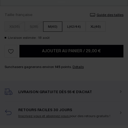
Taille française
Guide des tailles
XS(36)
S(38)
M(40)
L(42/44)
XL(46)
Livraison estimée : 18 août
AJOUTER AU PANIER
/
29,00 €
Sunchasers gagnerons environ
145
points.
Détails
LIVRAISON GRATUITE DÈS 55 € D'ACHAT
RETOURS FACILES 30 JOURS
Inscrivez-vous et abonnez-vous
pour des retours gratuits !