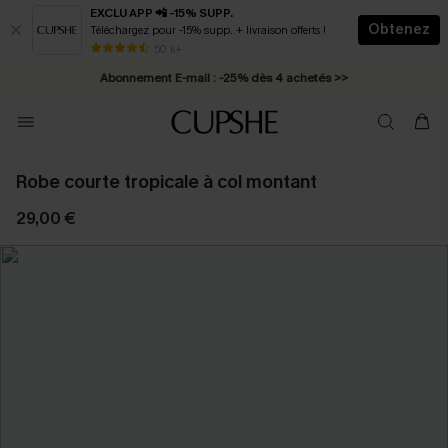
EXCLU APP 📲 -15% SUPP.
Obtenez
Téléchargez pour -15% supp. + livraison offerts !
* Livraison éclair 2-3 jours ouvrés >>
50 k+
Abonnement E-mail : -25% dès 4 achetés >>
Robe courte tropicale à col montant
29,00 €