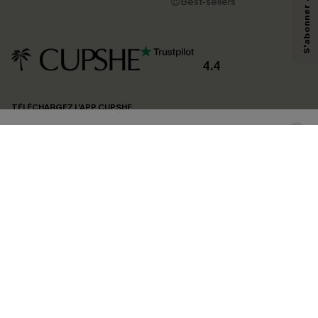
pouvons utiliser les données collectées sur notre site ainsi que des
😍Best-sellers
technologies de suivi, telles que des pixels intégrés à nos e-mails, afin de
savoir si ceux-ci ont été ouverts, de mesurer votre engagement, de
personnaliser nos contenus et nos offres, et de vous recommander des
produits susceptibles de vous intéresser, conformément à notre
Politique de
confidentialité
. Vous pouvez vous désabonner à tout moment.
4.4
S'ABONNER
TÉLÉCHARGEZ L’APP CUPSHE
SUIVEZ-NOUS
©2026 CUPSHE FRANCE
Voir nôtre
déclaration d'accessibilité
et notre
politique de confidentialité.
Gestion des cookies