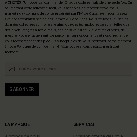
ACHETÉS
! *Un code par commande. Chaque code est valable une seule fois.
En
soumettant votre adresse e-mail, vous acceptez de recevoir des e-mails
marketing (y compris du contenu généré par l'IA) de Cupshe et reconnaissez
avoir pris connaissance de nos
Termes & Conditions
. Nous pouvons utiliser les
données collectées sur notre site ainsi que des technologies de suivi, telles que
des pixels intégrés à nos e-mails, afin de savoir si ceux-ci ont été ouverts, de
mesurer votre engagement, de personnaliser nos contenus et nos offres, et de
vous recommander des produits susceptibles de vous intéresser, conformément
à notre
Politique de confidentialité
. Vous pouvez vous désabonner à tout
moment.
S'ABONNER
LA MARQUE
SERVICES
À propos de nous
Livraison offerte dès 55 €