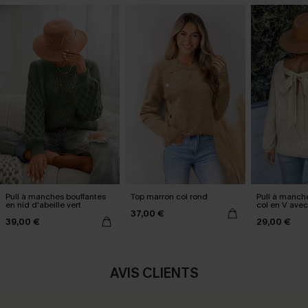
Pull à manches bouffantes
Top marron col rond
Pull à manch
en nid d'abeille vert
col en V ave
37,00 €
39,00 €
29,00 €
AVIS CLIENTS