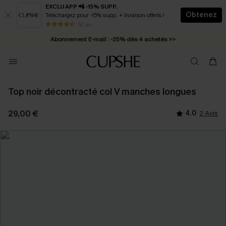
EXCLU APP 📲 -15% SUPP.
Obtenez
Téléchargez pour -15% supp. + livraison offerts !
* Livraison éclair 2-3 jours ouvrés >>
50 k+
Abonnement E-mail : -25% dès 4 achetés >>
Top noir décontracté col V manches longues
29,00 €
4.0
2 Avis