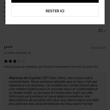
Apparence:
Très satisfait
Performance:
Répond aux attentes
RESTER ICI
Rapport qualité/prix:
Bon rapport qualité/prix
Fabrication:
Bon
Tissu:
Bonne qualité
0
t****
18/12/2025
La taille achetée:
XL
Déçue par la matière..se froisse facilement et est un peu fin
Réponse de Cupshe:
397 Cher client, merci pour votre
commentaire. Nous sommes désolés que le tissu n'ait pas
répondu à vos attentes. Ce modèle est confectionné dans
une matière légère pour un toucher doux et confortable et
un drapé fluide, ce qui peut le rendre plus sujet aux plis.
Votre avis est précieux et nous aidera à améliorer nos
descriptions de produits afin que nos clients aient une idée
plus précise des caractéristiques du tissu avant l'achat.