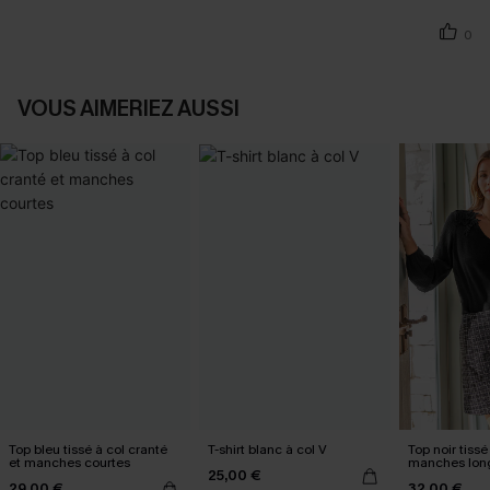
0
VOUS AIMERIEZ AUSSI
Top bleu tissé à col cranté
T-shirt blanc à col V
Top noir tissé
et manches courtes
manches lon
25,00 €
29,00 €
32,00 €