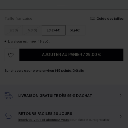
Taille française
Guide des tailles
S(38)
M(40)
L(42/44)
XL(46)
Livraison estimée : 19 août
AJOUTER AU PANIER
/
29,00 €
Sunchasers gagnerons environ
145
points.
Détails
LIVRAISON GRATUITE DÈS 55 € D'ACHAT
RETOURS FACILES 30 JOURS
Inscrivez-vous et abonnez-vous
pour des retours gratuits !