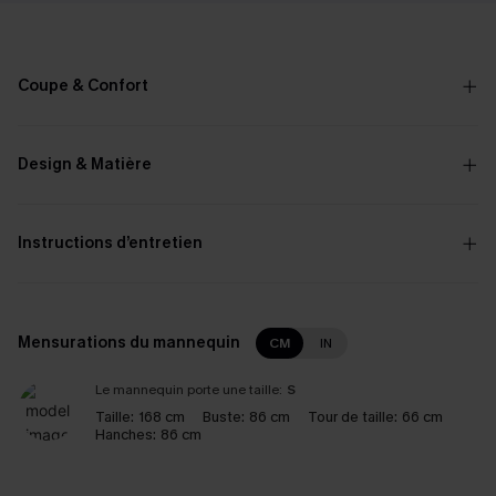
Coupe & Confort
Design & Matière
Instructions d’entretien
Mensurations du mannequin
CM
IN
Le mannequin porte une taille:
S
Taille:
168 cm
Buste:
86 cm
Tour de taille:
66 cm
Hanches:
86 cm