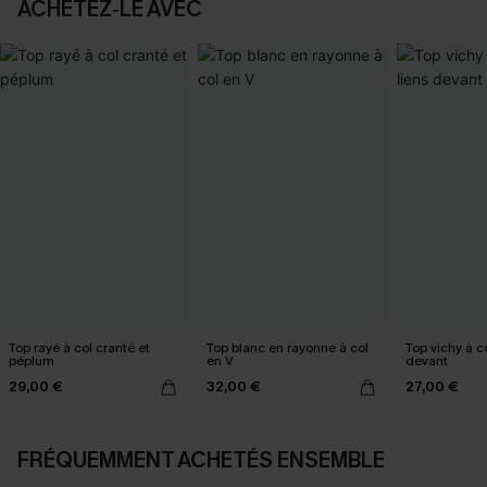
ACHETEZ‑LE AVEC
Top rayé à col cranté et
Top blanc en rayonne à col
Top vichy à co
péplum
en V
devant
29,00 €
32,00 €
27,00 €
FRÉQUEMMENT ACHETÉS ENSEMBLE