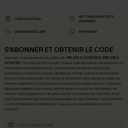
RETOURS GRATUITS
CARTE CATEAU
ABONNÉS
LIVRAISON ÉCLAIR
EN PROMO
S'ABONNER ET OBTENIR LE CODE
Inscrivez-vous maintenant et profitez de
-15% DÈS 2 ACHETÉS & -25% DÈS 4
ACHETÉS
! *Un code par commande. Chaque code est valable une seule fois.
En
soumettant votre adresse e-mail, vous acceptez de recevoir des e-mails
marketing (y compris du contenu généré par l'IA) de Cupshe et reconnaissez
avoir pris connaissance de nos
Termes & Conditions
. Nous pouvons utiliser les
données collectées sur notre site ainsi que des technologies de suivi, telles que
des pixels intégrés à nos e-mails, afin de savoir si ceux-ci ont été ouverts, de
mesurer votre engagement, de personnaliser nos contenus et nos offres, et de
vous recommander des produits susceptibles de vous intéresser, conformément
à notre
Politique de confidentialité
. Vous pouvez vous désabonner à tout
moment.