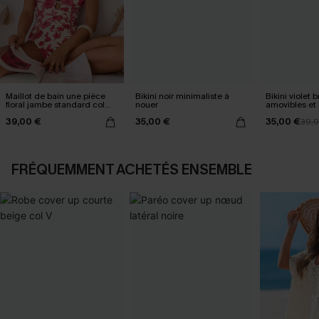
Maillot de bain une pièce
Bikini noir minimaliste à
Bikini violet b
floral jambe standard col
nouer
amovibles et 
plongeant
standard
39,00 €
35,00 €
35,00 €
39,
FRÉQUEMMENT ACHETÉS ENSEMBLE