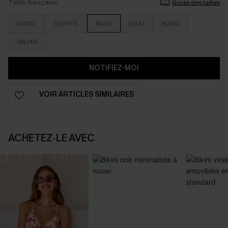
Taille française
Guide des tailles
XS(36)
S(38/40)
M(42)
L(44)
XL(46)
XXL(48)
NOTIFIEZ-MOI
VOIR ARTICLES SIMILAIRES
ACHETEZ‑LE AVEC