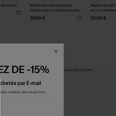
fleurs noir
Maillot de bain une pièce
Maillot de bain
marron avec ouverture goutte
en V et imprimé
39,90 €
35,00 €
Z DE -15%
chetés par E-mail
e, valable une seule fois.