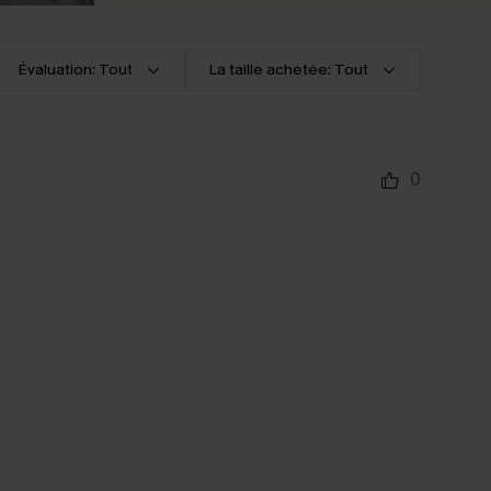
Évaluation: Tout
La taille achetée: Tout
0