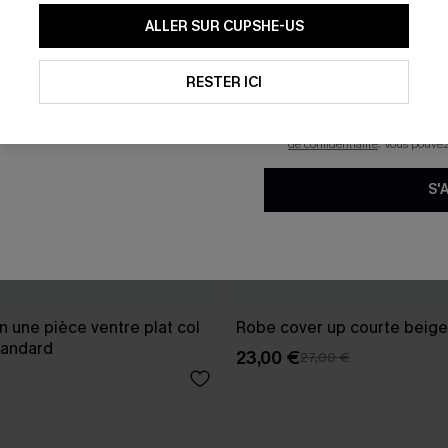
En soumettant votre adresse e-
ALLER SUR CUPSHE-US
mails marketing (y compris du
reconnaissez avoir pris conna
pouvons utiliser les données co
technologies de suivi, telles qu
RESTER ICI
savoir si ceux-ci ont été ouve
personnaliser nos contenus et 
produits susceptibles de vous 
de confidentialité
. Vous pouve
S'
in une pièce ventre plat col
Robe cover up courte beige
tandard
23,00 €
27,00 €