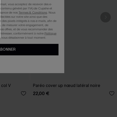
mail, vous acceptez de recevoir des e-
 contenu généré par l'IA) de Cupshe et
issance de nos
Termes & Conditions
. Nous
llectées sur notre site ainsi que des
e des pixels intégrés à nos e-mails, afin de
rts, de mesurer votre engagement, de
nos offres, et de vous recommander des
intéresser, conformément à notre
Politique
z vous désabonner à tout moment.
ABONNER
 col V
Paréo cover up nœud latéral noire
22,00 €