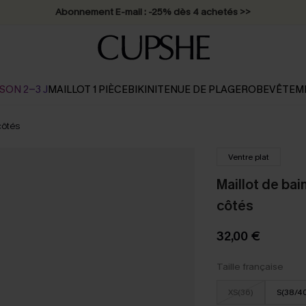
Abonnement E-mail : -25% dès 4 achetés >>
SON 2-3 J
MAILLOT 1 PIÈCE
BIKINI
TENUE DE PLAGE
ROBE
VÊTEM
côtés
Ventre plat
Maillot de bai
côtés
32,00 €
Taille française
XS(36)
S(38/4