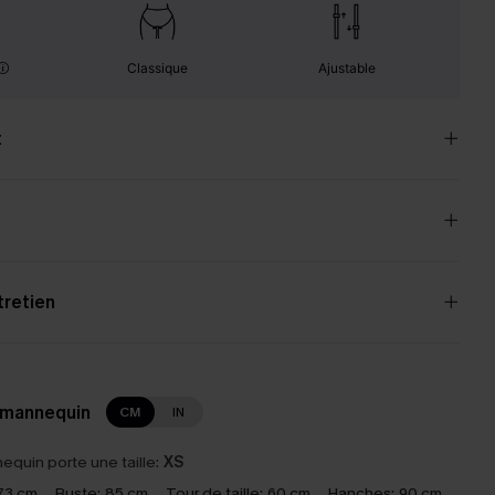
Classique
Ajustable
t
tretien
 mannequin
CM
IN
equin porte une taille:
XS
73 cm
Buste:
85 cm
Tour de taille:
60 cm
Hanches:
90 cm