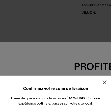
Tankini avec bas à 
39,00 €
SEMBLE
PROFITE
-15% dès 2 A
*Un code par command
Confirmez votre zone de livraison
Il semble que vous vous trouviez en
États-Unis
.
Pour une
expérience optimale, passez sur votre site local.