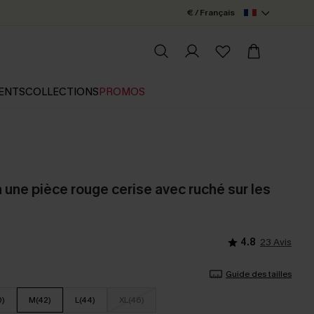
€ / Français
ENTS
COLLECTIONS
PROMOS
n une pièce rouge cerise avec ruché sur les
4.8
23 Avis
Guide des tailles
0)
M(42)
L(44)
XL(46)