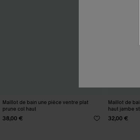
Maillot de bain une pièce ventre plat
Maillot de ba
prune col haut
haut jambe s
38,00 €
32,00 €