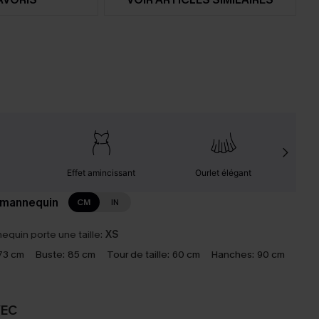
Effet amincissant
Ourlet élégant
F
 mannequin
CM
IN
equin porte une taille:
XS
73 cm
Buste:
85 cm
Tour de taille:
60 cm
Hanches:
90 cm
VEC