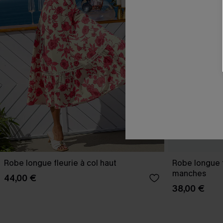
Robe longue fleurie à col haut
Robe longue t
manches
44,00 €
38,00 €