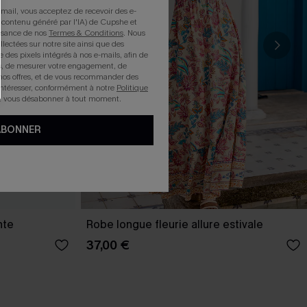
mail, vous acceptez de recevoir des e-
 contenu généré par l'IA) de Cupshe et
issance de nos
Termes & Conditions
. Nous
llectées sur notre site ainsi que des
e des pixels intégrés à nos e-mails, afin de
rts, de mesurer votre engagement, de
nos offres, et de vous recommander des
intéresser, conformément à notre
Politique
z vous désabonner à tout moment.
ABONNER
nte
Robe longue fleurie allure estivale
37,00 €