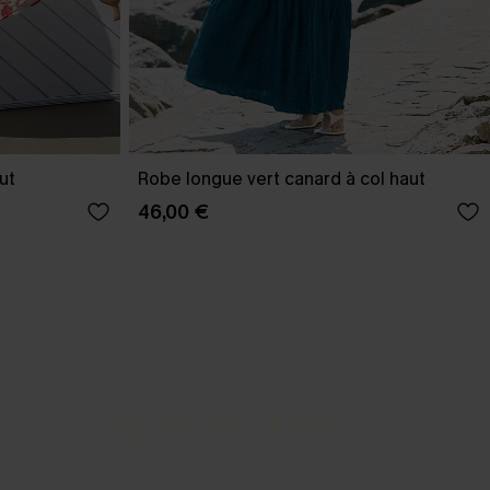
ut
Robe longue vert canard à col haut
46,00 €
BEST-SELLER
Nos pièces les plus aimées