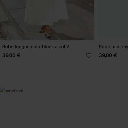
Robe longue colorblock à col V
Robe midi ra
39,00 €
39,00 €
SELECTION 2
Vos favori