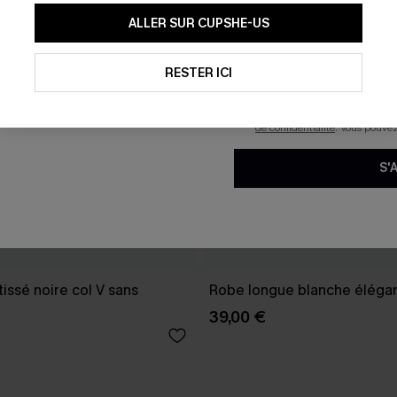
En soumettant votre adresse e-
ALLER SUR CUPSHE-US
mails marketing (y compris du
reconnaissez avoir pris conna
pouvons utiliser les données co
technologies de suivi, telles qu
RESTER ICI
savoir si ceux-ci ont été ouve
personnaliser nos contenus et 
produits susceptibles de vous 
de confidentialité
. Vous pouve
S'
issé noire col V sans
Robe longue blanche éléga
39,00 €