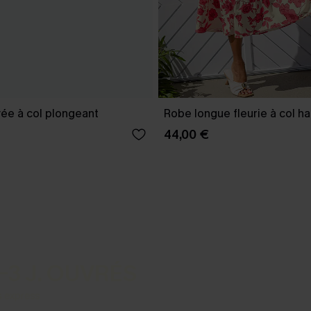
yée à col plongeant
Robe longue fleurie à col ha
44,00 €
-3 J. OUVRÉS
s express