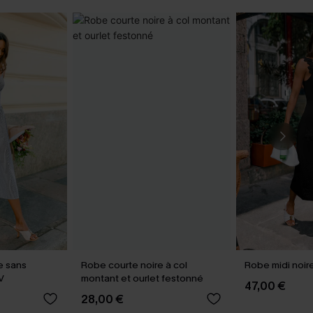
e sans
Robe courte noire à col
Robe midi noir
V
montant et ourlet festonné
47,00 €
28,00 €