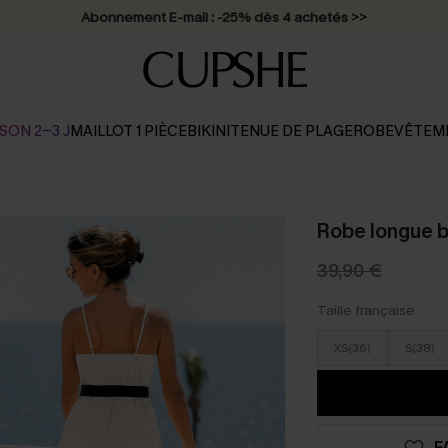
Abonnement E-mail : -25% dès 4 achetés >>
SON 2-3 J
MAILLOT 1 PIÈCE
BIKINI
TENUE DE PLAGE
ROBE
VÊTEM
Robe longue b
39,90 €
Taille française
XS(36)
S(38)
F