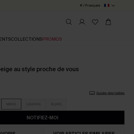
€ / Français
ENTS
COLLECTIONS
PROMOS
eige au style proche de vous
Guide des tailles
M(40)
L(42/44)
XL(46)
NOTIFIEZ-MOI
AVORIS
VOIR ARTICLES SIMILAIRES