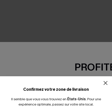
SEMBLE
PROFITE
-15% dès 2 A
*Un code par command
Confirmez votre zone de livraison
Il semble que vous vous trouviez en
États-Unis
.
Pour une
expérience optimale, passez sur votre site local.