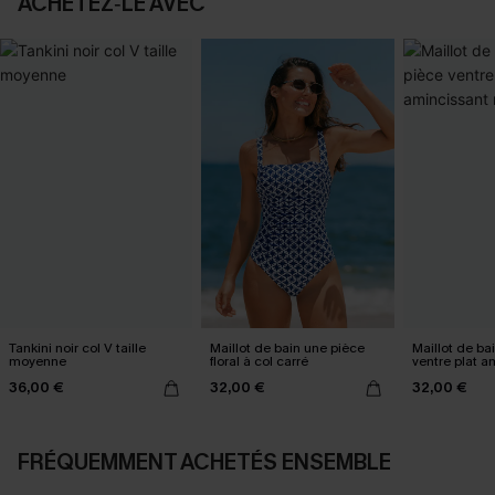
ACHETEZ‑LE AVEC
Tankini noir col V taille
Maillot de bain une pièce
Maillot de ba
moyenne
floral à col carré
ventre plat a
ruché
36,00 €
32,00 €
32,00 €
FRÉQUEMMENT ACHETÉS ENSEMBLE