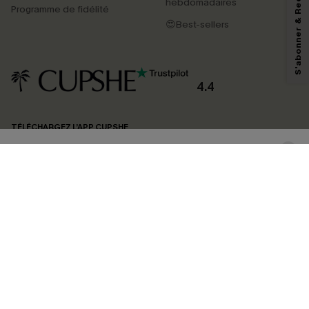
S'abonner & Recevoir le code
marketing (y compris du contenu généré par l'IA) de Cupshe et
hebdomadaires
Programme de fidélité
reconnaissez avoir pris connaissance de nos
Termes & Conditions
. Nous
pouvons utiliser les données collectées sur notre site ainsi que des
😍Best-sellers
technologies de suivi, telles que des pixels intégrés à nos e-mails, afin de
savoir si ceux-ci ont été ouverts, de mesurer votre engagement, de
personnaliser nos contenus et nos offres, et de vous recommander des
produits susceptibles de vous intéresser, conformément à notre
Politique de
confidentialité
. Vous pouvez vous désabonner à tout moment.
4.4
S'ABONNER
TÉLÉCHARGEZ L’APP CUPSHE
SUIVEZ-NOUS
©2026 CUPSHE FRANCE