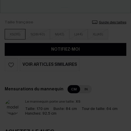
Taille française
Guide des tailles
XS(36)
S(38/40)
M(42)
L(44)
XL(46)
NOTIFIEZ-MOI
VOIR ARTICLES SIMILAIRES
Mensurations du mannequin
CM
IN
Le mannequin porte une taille:
XS
Taille:
170 cm
Buste:
84 cm
Tour de taille:
64 cm
Hanches:
92.5 cm