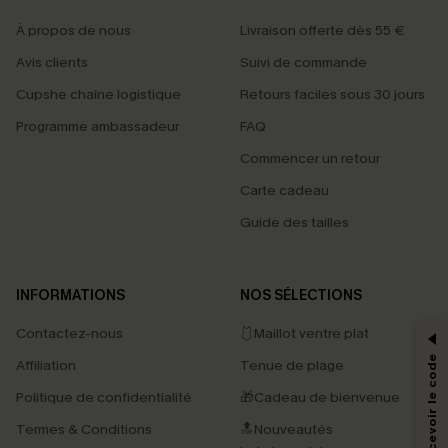
À propos de nous
Livraison offerte dès 55 €
Avis clients
Suivi de commande
Cupshe chaîne logistique
Retours faciles sous 30 jours
Programme ambassadeur
FAQ
Commencer un retour
Carte cadeau
Guide des tailles
PROFITEZ DE -15%
INFORMATIONS
NOS SÉLECTIONS
-15% dès 2 Achetés par E-mail
Contactez-nous
🩱Maillot ventre plat
*Un code par commande, valable une seule fois.
Affiliation
Tenue de plage
Politique de confidentialité
🎁Cadeau de bienvenue
Termes & Conditions
🔝Nouveautés
En soumettant votre adresse e-mail, vous acceptez de recevoir des e-mails