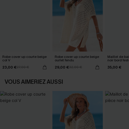
Robe cover up courte beige
Robe cover up courte beige
Maillot de ba
col V
ourlet fendu
noir bord fes
23,00 €
29,00 €
35,00 €
27,00 €
32,00 €
VOUS AIMERIEZ AUSSI