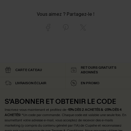
Vous aimez ? Partagez-le !
RETOURS GRATUITS
CARTE CATEAU
ABONNÉS
LIVRAISON ÉCLAIR
EN PROMO
S'ABONNER ET OBTENIR LE CODE
Inscrivez-vous maintenant et profitez de
-15% DÈS 2 ACHETÉS & -25% DÈS 4
ACHETÉS
! *Un code par commande. Chaque code est valable une seule fois.
En
soumettant votre adresse e-mail, vous acceptez de recevoir des e-mails
marketing (y compris du contenu généré par l'IA) de Cupshe et reconnaissez
avoir pris connaissance de nos
Termes & Conditions
. Nous pouvons utiliser les