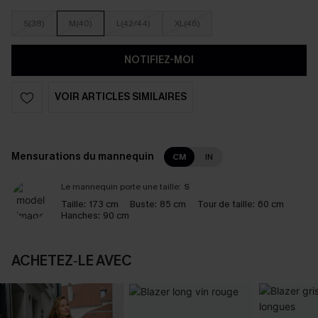
S(38)
M(40)
L(42/44)
XL(46)
NOTIFIEZ-MOI
VOIR ARTICLES SIMILAIRES
Mensurations du mannequin
CM
IN
Le mannequin porte une taille:
S
Taille:
173 cm
Buste:
85 cm
Tour de taille:
60 cm
Hanches:
90 cm
ACHETEZ‑LE AVEC