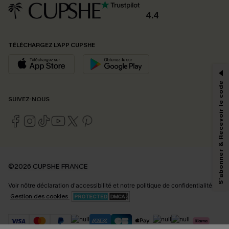
4.4
PROFITEZ DE -15%
TÉLÉCHARGEZ L’APP CUPSHE
-15% dès 2 Achetés par E-mail
*Un code par commande, valable une seule fois.
S'abonner & Recevoir le code
SUIVEZ-NOUS
En soumettant votre adresse e-mail, vous acceptez de recevoir des e-mails
marketing (y compris du contenu généré par l'IA) de Cupshe et
reconnaissez avoir pris connaissance de nos
Termes & Conditions
. Nous
pouvons utiliser les données collectées sur notre site ainsi que des
technologies de suivi, telles que des pixels intégrés à nos e-mails, afin de
savoir si ceux-ci ont été ouverts, de mesurer votre engagement, de
©2026 CUPSHE FRANCE
personnaliser nos contenus et nos offres, et de vous recommander des
produits susceptibles de vous intéresser, conformément à notre
Politique de
Voir nôtre
déclaration d'accessibilité
et notre
politique de confidentialité.
confidentialité
. Vous pouvez vous désabonner à tout moment.
Gestion des cookies
S'ABONNER