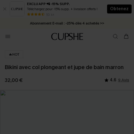
EXCLU APP 📲 -15% SUPP.
Obtenez
Téléchargez pour -15% supp. + livraison offerts !
* Livraison éclair 2-3 jours ouvrés >>
50 k+
Abonnement E-mail : -25% dès 4 achetés >>
🔥HOT
Bikini avec col plongeant et jupe de bain marron
32,00 €
4.6
9 Avis