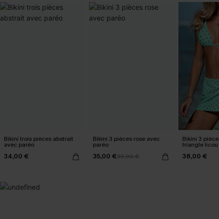
Bikini trois pièces abstrait
Bikini 3 pièces rose avec
Bikini 3 pièce
avec paréo
paréo
triangle lico
34,00 €
35,00 €
38,00 €
39,00 €
SELECTION 2-3 J. OUVRÉS
BEST-SELLER