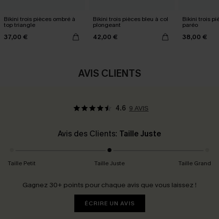
Bikini trois pièces ombré à
Bikini trois pièces bleu à col
Bikini trois p
top triangle
plongeant
paréo
37,00 €
42,00 €
38,00 €
AVIS CLIENTS
4.6
9 AVIS
Avis des Clients:
Taille Juste
Taille Petit
Taille Juste
Taille Grand
Gagnez 30+ points pour chaque avis que vous laissez !
ÉCRIRE UN AVIS