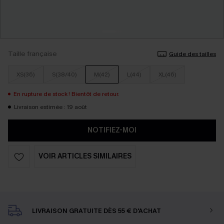
Taille française
Guide des tailles
XS(36)
S(38/40)
M(42)
L(44)
XL(46)
En rupture de stock ! Bientôt de retour.
Livraison estimée : 19 août
NOTIFIEZ-MOI
VOIR ARTICLES SIMILAIRES
LIVRAISON GRATUITE DÈS 55 € D'ACHAT