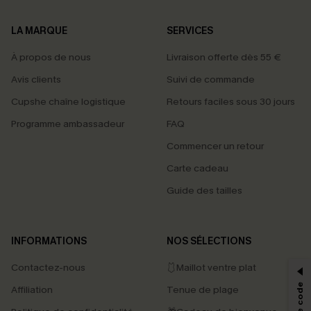
LA MARQUE
SERVICES
À propos de nous
Livraison offerte dès 55 €
Avis clients
Suivi de commande
Cupshe chaîne logistique
Retours faciles sous 30 jours
Programme ambassadeur
FAQ
Commencer un retour
Carte cadeau
Guide des tailles
PROFITEZ DE -15%
INFORMATIONS
NOS SÉLECTIONS
-15% dès 2 Achetés par E-mail
Contactez-nous
🩱Maillot ventre plat
*Un code par commande, valable une seule fois.
Affiliation
Tenue de plage