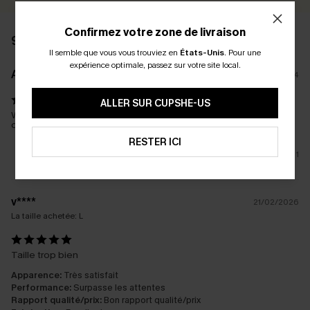
Confirmez votre zone de livraison
9 AVIS
Il semble que vous vous trouviez en
États-Unis
.
Pour une
expérience optimale, passez sur votre site local.
A****h
05/12/2024
ALLER SUR CUPSHE-US
Wouah, trop beau ce maillot ! J'adore la couleur marron et le
décolleté faire tomber par terre. Un vrai petit bijou pour l'été.
RESTER ICI
1
v****
21/02/2026
La taille achetée:
L
Taille trop bien
Apparence:
Très satisfait
Performance:
Surpasse les attentes
Rapport qualité/prix:
Bon rapport qualité/prix