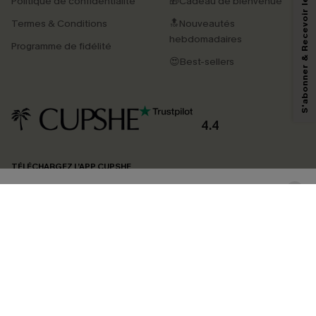
S'abonner & Recevoir le code
Politique de confidentialité
🎁Cadeau de bienvenue
Termes & Conditions
🔝Nouveautés
En soumettant votre adresse e-mail, vous acceptez de recevoir des e-mails
marketing (y compris du contenu généré par l'IA) de Cupshe et
hebdomadaires
Programme de fidélité
reconnaissez avoir pris connaissance de nos
Termes & Conditions
. Nous
pouvons utiliser les données collectées sur notre site ainsi que des
😍Best-sellers
technologies de suivi, telles que des pixels intégrés à nos e-mails, afin de
savoir si ceux-ci ont été ouverts, de mesurer votre engagement, de
personnaliser nos contenus et nos offres, et de vous recommander des
produits susceptibles de vous intéresser, conformément à notre
Politique de
confidentialité
. Vous pouvez vous désabonner à tout moment.
4.4
S'ABONNER
TÉLÉCHARGEZ L’APP CUPSHE
SUIVEZ-NOUS