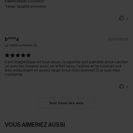
Fabrication:
Excellent
Tissu:
Qualité premium
0
b****a
03/01/2026
La taille achetée:
XL
il est magnifique et tout doux, la jupette est parfaite pour cacher
un peu les fesses avec un effet sexy, j'adore et le bonnet est
très emboitant et assez large pour mon bonnet D je suis très
contente
0
Voir tous les avis
VOUS AIMERIEZ AUSSI