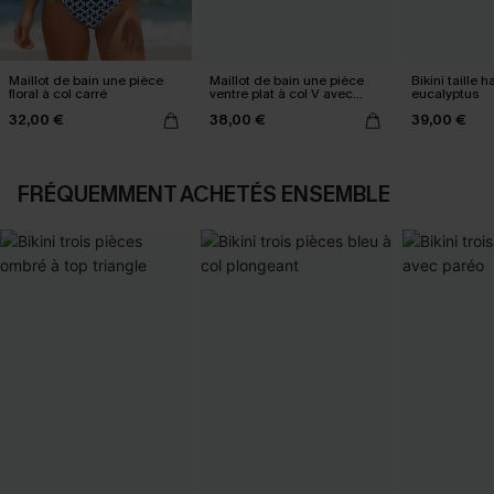
Maillot de bain une pièce
Maillot de bain une pièce
Bikini taille h
floral à col carré
ventre plat à col V avec
eucalyptus
Mesh power
32,00 €
38,00 €
39,00 €
FRÉQUEMMENT ACHETÉS ENSEMBLE