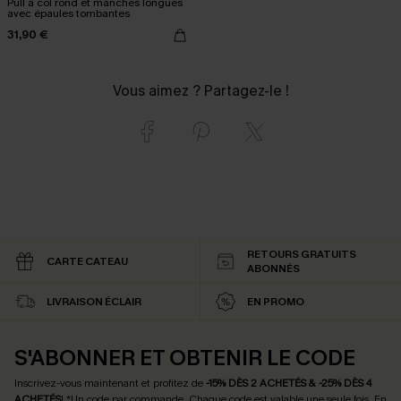
Pull à col rond et manches longues
avec épaules tombantes
31,90 €
Vous aimez ? Partagez-le !
RETOURS GRATUITS
CARTE CATEAU
ABONNÉS
LIVRAISON ÉCLAIR
EN PROMO
S'ABONNER ET OBTENIR LE CODE
Inscrivez-vous maintenant et profitez de
-15% DÈS 2 ACHETÉS & -25% DÈS 4
ACHETÉS
! *Un code par commande. Chaque code est valable une seule fois.
En