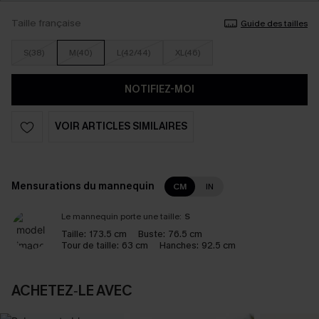
Taille française
Guide des tailles
S(38)
M(40)
L(42/44)
XL(46)
NOTIFIEZ-MOI
VOIR ARTICLES SIMILAIRES
Mensurations du mannequin
CM
IN
Le mannequin porte une taille:
S
Taille:
173.5 cm
Buste:
76.5 cm
Tour de taille:
63 cm
Hanches:
92.5 cm
ACHETEZ‑LE AVEC