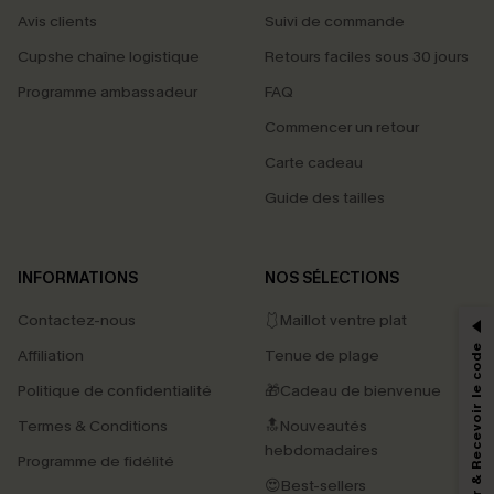
Avis clients
Suivi de commande
Cupshe chaîne logistique
Retours faciles sous 30 jours
Programme ambassadeur
FAQ
Commencer un retour
Carte cadeau
Guide des tailles
PROFITEZ DE -15%
INFORMATIONS
NOS SÉLECTIONS
-15% dès 2 Achetés par E-mail
Contactez-nous
🩱Maillot ventre plat
*Un code par commande, valable une seule fois.
S'abonner & Recevoir le code
Affiliation
Tenue de plage
Politique de confidentialité
🎁Cadeau de bienvenue
Termes & Conditions
🔝Nouveautés
En soumettant votre adresse e-mail, vous acceptez de recevoir des e-mails
marketing (y compris du contenu généré par l'IA) de Cupshe et
hebdomadaires
Programme de fidélité
reconnaissez avoir pris connaissance de nos
Termes & Conditions
. Nous
pouvons utiliser les données collectées sur notre site ainsi que des
😍Best-sellers