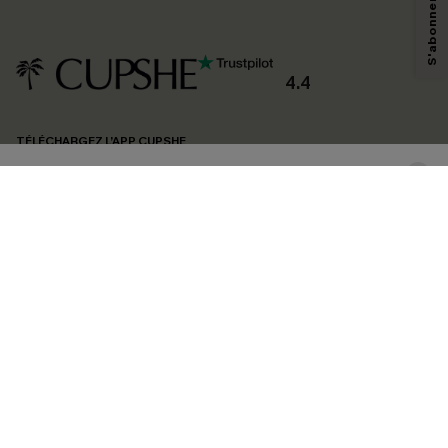
technologies de suivi, telles que des pixels intégrés à nos e-mails, afin de
savoir si ceux-ci ont été ouverts, de mesurer votre engagement, de
personnaliser nos contenus et nos offres, et de vous recommander des
produits susceptibles de vous intéresser, conformément à notre
Politique de
confidentialité
. Vous pouvez vous désabonner à tout moment.
4.4
S'ABONNER
TÉLÉCHARGEZ L’APP CUPSHE
SUIVEZ-NOUS
©2026 CUPSHE FRANCE
Voir nôtre
déclaration d'accessibilité
et notre
politique de confidentialité.
Gestion des cookies