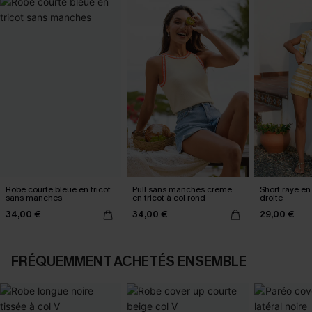
Robe courte bleue en tricot
Pull sans manches crème
Short rayé en
sans manches
en tricot à col rond
droite
34,00 €
34,00 €
29,00 €
FRÉQUEMMENT ACHETÉS ENSEMBLE