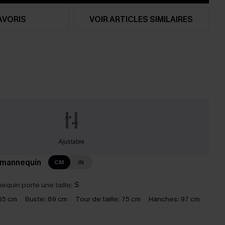
AVORIS
VOIR ARTICLES SIMILAIRES
Ajustable
 mannequin
CM
IN
equin porte une taille:
S
65 cm
Buste:
89 cm
Tour de taille:
75 cm
Hanches:
97 cm