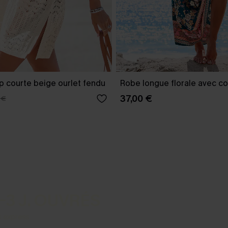
p courte beige ourlet fendu
Robe longue florale avec co
37,00 €
 €
-3 J. OUVRÉS
s express