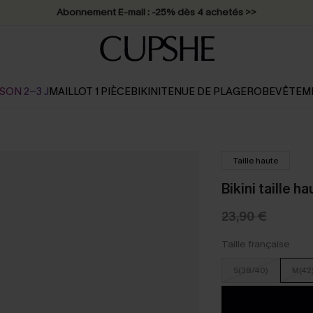
Abonnement E-mail : -25% dès 4 achetés >>
SON 2-3 J
MAILLOT 1 PIÈCE
BIKINI
TENUE DE PLAGE
ROBE
VÊTEM
Taille haute
Bikini taille 
23,90 €
Taille française
S(38/40)
M(42