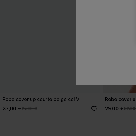
Robe cover up courte beige col V
Robe cover u
23,00 €
29,00 €
27,00 €
32,00