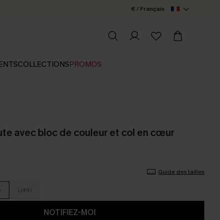
€ / Français
ENTS
COLLECTIONS
PROMOS
haute avec bloc de couleur et col en cœur
Guide des tailles
)
L(44)
NOTIFIEZ-MOI