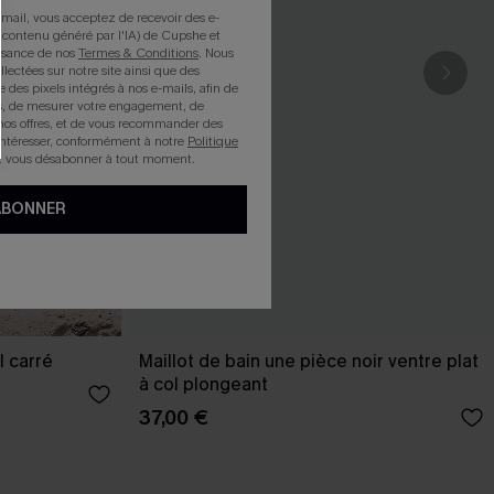
mail, vous acceptez de recevoir des e-
 contenu généré par l'IA) de Cupshe et
issance de nos
Termes & Conditions
. Nous
llectées sur notre site ainsi que des
e des pixels intégrés à nos e-mails, afin de
rts, de mesurer votre engagement, de
nos offres, et de vous recommander des
intéresser, conformément à notre
Politique
z vous désabonner à tout moment.
ABONNER
l carré
Maillot de bain une pièce noir ventre plat
à col plongeant
37,00 €