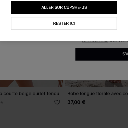
En soumettant votre adresse e-
ALLER SUR CUPSHE-US
mails marketing (y compris du
reconnaissez avoir pris conna
pouvons utiliser les données co
technologies de suivi, telles qu
RESTER ICI
savoir si ceux-ci ont été ouve
personnaliser nos contenus et 
produits susceptibles de vous 
de confidentialité
. Vous pouve
S'
p courte beige ourlet fendu
Robe longue florale avec co
37,00 €
 €