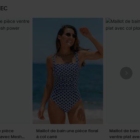
VEC
e pièce
Maillot de bain une pièce floral
Maillot de bai
V avec Mesh
à col carré
ventre plat av