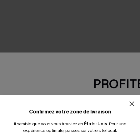
SEMBLE
PROFITE
-15% dès 2 A
*Un code par command
Confirmez votre zone de livraison
Il semble que vous vous trouviez en
États-Unis
.
Pour une
expérience optimale, passez sur votre site local.