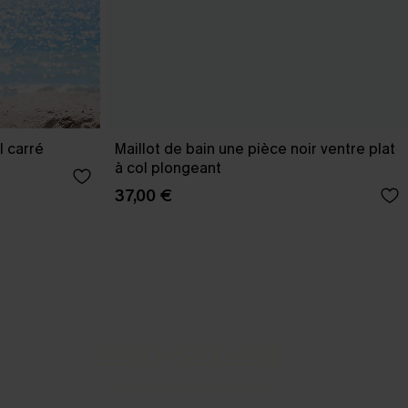
l carré
Maillot de bain une pièce noir ventre plat
à col plongeant
37,00 €
BEST-SELLER
Nos pièces les plus aimées