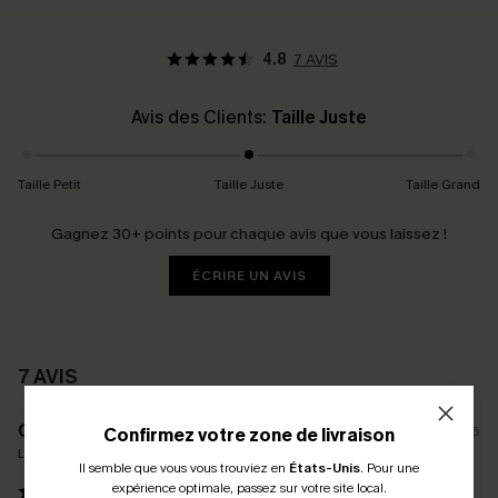
4.8
7 AVIS
Avis des Clients:
Taille Juste
Taille Petit
Taille Juste
Taille Grand
Gagnez 30+ points pour chaque avis que vous laissez !
ÉCRIRE UN AVIS
7 AVIS
C****Y
09/03/2026
Confirmez votre zone de livraison
La taille achetée:
S
Il semble que vous vous trouviez en
États-Unis
.
Pour une
expérience optimale, passez sur votre site local.