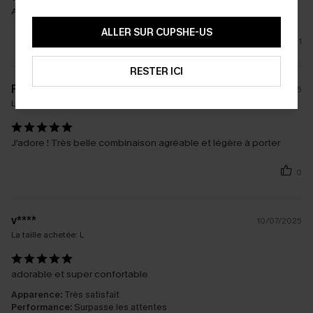
Au top !! Je recommande
ALLER SUR CUPSHE-US
1
RESTER ICI
F****y
09/05/2026
La taille achetée:
M
J’adore ! Très belle combinaison agréable et légère à porter
0
v****
10/07/2025
La taille achetée:
L
adorable et super confortable
Apparence:
Très satisfait
Performance:
Surpasse les attentes