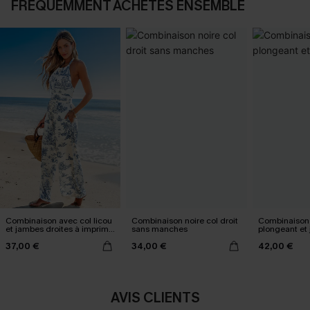
FRÉQUEMMENT ACHETÉS ENSEMBLE
Combinaison avec col licou
Combinaison noire col droit
Combinaison 
et jambes droites à imprimé
sans manches
plongeant et
toile
37,00 €
34,00 €
42,00 €
AVIS CLIENTS