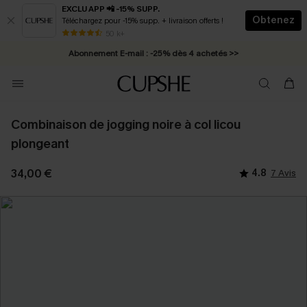
EXCLU APP 📲 -15% SUPP.
Obtenez
Téléchargez pour -15% supp. + livraison offerts !
* Livraison éclair 2-3 jours ouvrés >>
50 k+
Abonnement E-mail : -25% dès 4 achetés >>
Combinaison de jogging noire à col licou
plongeant
34,00 €
4.8
7 Avis