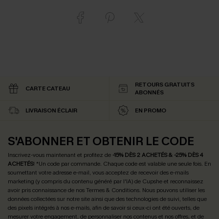
RETOURS GRATUITS
CARTE CATEAU
ABONNÉS
LIVRAISON ÉCLAIR
EN PROMO
S'ABONNER ET OBTENIR LE CODE
Inscrivez-vous maintenant et profitez de
-15% DÈS 2 ACHETÉS & -25% DÈS 4
ACHETÉS
! *Un code par commande. Chaque code est valable une seule fois.
En
soumettant votre adresse e-mail, vous acceptez de recevoir des e-mails
marketing (y compris du contenu généré par l'IA) de Cupshe et reconnaissez
avoir pris connaissance de nos
Termes & Conditions
. Nous pouvons utiliser les
données collectées sur notre site ainsi que des technologies de suivi, telles que
des pixels intégrés à nos e-mails, afin de savoir si ceux-ci ont été ouverts, de
mesurer votre engagement, de personnaliser nos contenus et nos offres, et de