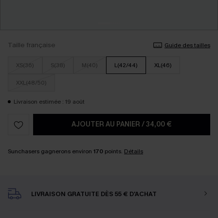
Taille française
Guide des tailles
XS(36)
S(38)
M(40)
L(42/44)
XL(46)
XXL(48/50)
Livraison estimée : 19 août
AJOUTER AU PANIER
/
34,00 €
Sunchasers gagnerons environ
170
points.
Détails
LIVRAISON GRATUITE DÈS 55 € D'ACHAT