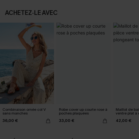
ACHETEZ‑LE AVEC
Combinaison ornée col V
Robe cover up courte rose à
Maillot de ba
sans manches
poches plaquées
ventre plat à
tour de cou
36,00 €
33,00 €
42,00 €