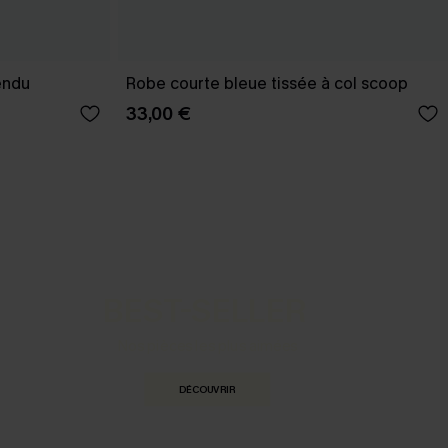
endu
Robe courte bleue tissée à col scoop
33,00 €
BEST-SELLER
Nos pièces les plus aimées
DÉCOUVRIR