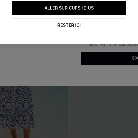
En soumettant votre adresse e-
ALLER SUR CUPSHE-US
mails marketing (y compris du
reconnaissez avoir pris conna
pouvons utiliser les données co
technologies de suivi, telles qu
RESTER ICI
savoir si ceux-ci ont été ouve
personnaliser nos contenus et 
produits susceptibles de vous 
de confidentialité
. Vous pouve
S'