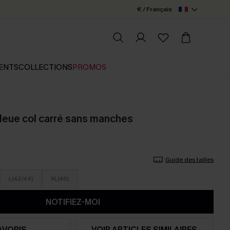
€ / Français
ENTS
COLLECTIONS
PROMOS
leue col carré sans manches
Guide des tailles
L(42/44)
XL(46)
NOTIFIEZ-MOI
AVORIS
VOIR ARTICLES SIMILAIRES