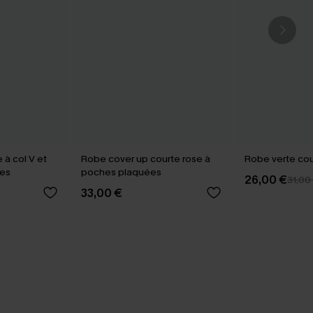
 à col V et
Robe cover up courte rose à
Robe verte co
es
poches plaquées
26,00 €
31,00
33,00 €