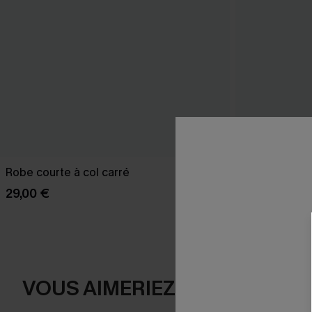
Robe courte à col carré
Robe courte b
29,00 €
37,00 €
VOUS AIMERIEZ AUSSI