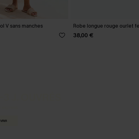
ol V sans manches
Robe longue rouge ourlet f
38,00 €
-3 J. OUVRÉS
s express
VRIR