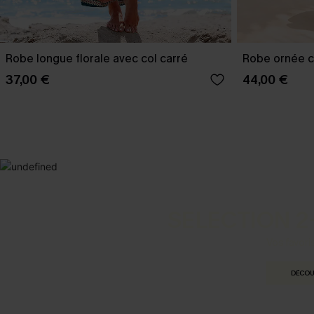
Robe longue florale avec col carré
Robe ornée c
37,00 €
44,00 €
SELECTION 2
Vos favori
DÉCOU