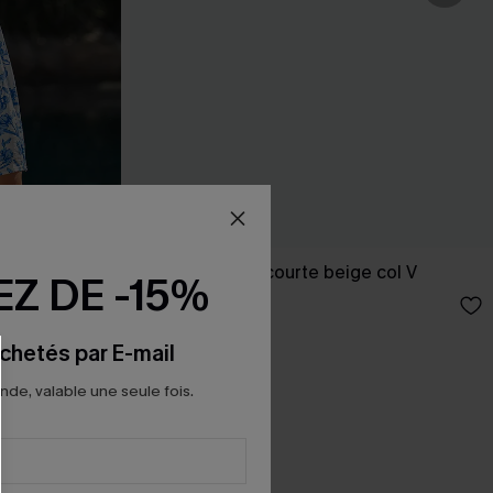
coop
Robe cover up courte beige col V
Z DE -15%
23,00 €
27,00 €
chetés par E-mail
e, valable une seule fois.