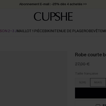
Abonnement E-mail : -25% dès 4 achetés >>
SON 2-3 J
MAILLOT 1 PIÈCE
BIKINI
TENUE DE PLAGE
ROBE
VÊTEM
Robe courte b
27,00 €
Taille française
S(38)
M(40)
F