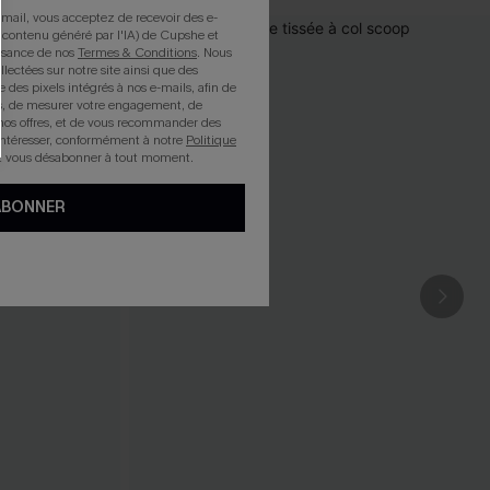
mail, vous acceptez de recevoir des e-
 contenu généré par l'IA) de Cupshe et
issance de nos
Termes & Conditions
. Nous
llectées sur notre site ainsi que des
e des pixels intégrés à nos e-mails, afin de
rts, de mesurer votre engagement, de
nos offres, et de vous recommander des
intéresser, conformément à notre
Politique
z vous désabonner à tout moment.
ABONNER