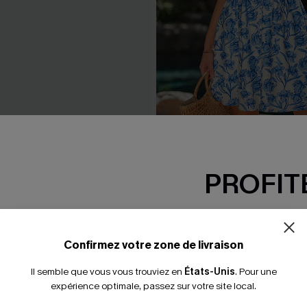
leue tissée à col V
Robe courte florale à col s
PROFITE
37,00 €
-15% dès 2 A
*Un code par command
Confirmez votre zone de livraison
Il semble que vous vous trouviez en
États-Unis
.
Pour une
expérience optimale, passez sur votre site local.