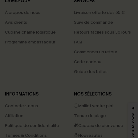
LA MARQUE
SERVICES
À propos de nous
Livraison offerte dès 55 €
Avis clients
Suivi de commande
Cupshe chaîne logistique
Retours faciles sous 30 jours
Programme ambassadeur
FAQ
Commencer un retour
Carte cadeau
Guide des tailles
PROFITEZ DE -15%
INFORMATIONS
NOS SÉLECTIONS
-15% dès 2 Achetés par E-mail
Contactez-nous
🩱Maillot ventre plat
*Un code par commande, valable une seule fois.
Affiliation
Tenue de plage
Politique de confidentialité
🎁Cadeau de bienvenue
Termes & Conditions
🔝Nouveautés
En soumettant votre adresse e-mail, vous acceptez de recevoir des e-mails