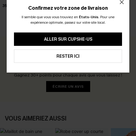
32,00 €
ajustables
35,00 €
38,00 €
Confirmez votre zone de livraison
Il semble que vous vous trouviez en
États-Unis
.
Pour une
expérience optimale, passez sur votre site local.
AVIS CLIENTS
ALLER SUR CUPSHE-US
0.0
RESTER ICI
Soyez le Premier à Donner Votre Avis
Gagnez 30+ points pour chaque avis que vous laissez !
ÉCRIRE UN AVIS
VOUS AIMERIEZ AUSSI