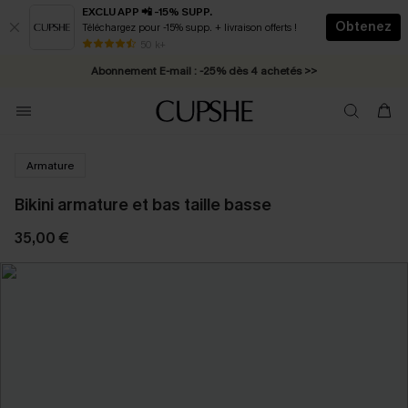
EXCLU APP 📲 -15% SUPP.
Obtenez
Téléchargez pour -15% supp. + livraison offerts !
* Livraison éclair 2-3 jours ouvrés >>
50 k+
Abonnement E-mail : -25% dès 4 achetés >>
Armature
Bikini armature et bas taille basse
35,00 €