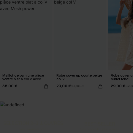
Maillot de bain une pièce
Robe cover up courte beige
Robe cover u
ventre plat à col V avec
col V
ourlet fendu
Mesh power
38,00 €
23,00 €
29,00 €
27,00 €
32,
SELECTION 2-3 J. OUVRÉS
BEST-SELLER
Vos favoris express
Nos pièces les plus aimées