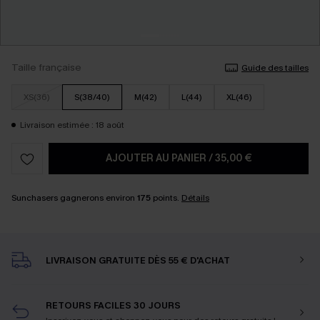
Taille française
Guide des tailles
XS(36)
S(38/40)
M(42)
L(44)
XL(46)
Livraison estimée : 18 août
AJOUTER AU PANIER
/
35,00 €
Sunchasers gagnerons environ
175
points.
Détails
LIVRAISON GRATUITE DÈS 55 € D'ACHAT
RETOURS FACILES 30 JOURS