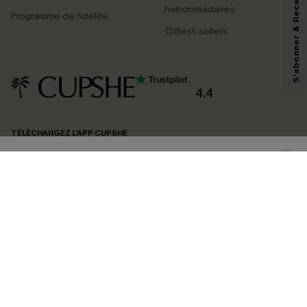
S'abonner & Recevoir le code
hebdomadaires
marketing (y compris du contenu généré par l'IA) de Cupshe et
Programme de fidélité
reconnaissez avoir pris connaissance de nos
Termes & Conditions
. Nous
😍Best-sellers
pouvons utiliser les données collectées sur notre site ainsi que des
technologies de suivi, telles que des pixels intégrés à nos e-mails, afin de
savoir si ceux-ci ont été ouverts, de mesurer votre engagement, de
personnaliser nos contenus et nos offres, et de vous recommander des
produits susceptibles de vous intéresser, conformément à notre
Politique de
confidentialité
. Vous pouvez vous désabonner à tout moment.
4.4
S'ABONNER
TÉLÉCHARGEZ L’APP CUPSHE
SUIVEZ-NOUS
©2026 CUPSHE FRANCE