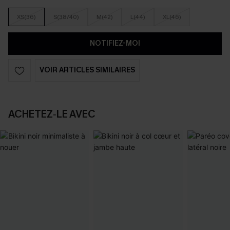
XS(36)
S(38/40)
M(42)
L(44)
XL(46)
NOTIFIEZ-MOI
VOIR ARTICLES SIMILAIRES
ACHETEZ‑LE AVEC