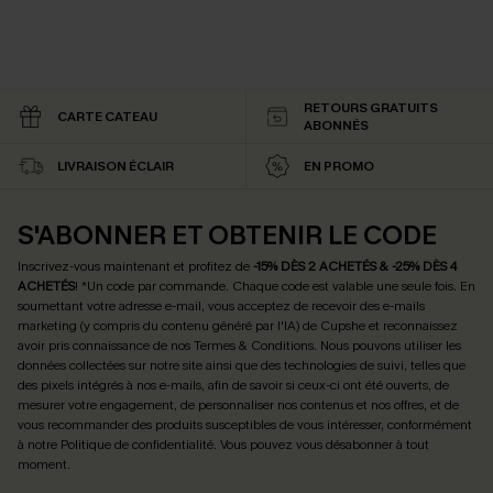
RETOURS GRATUITS
CARTE CATEAU
ABONNÉS
LIVRAISON ÉCLAIR
EN PROMO
S'ABONNER ET OBTENIR LE CODE
Inscrivez-vous maintenant et profitez de
-15% DÈS 2 ACHETÉS & -25% DÈS 4
ACHETÉS
! *Un code par commande. Chaque code est valable une seule fois.
En
soumettant votre adresse e-mail, vous acceptez de recevoir des e-mails
marketing (y compris du contenu généré par l'IA) de Cupshe et reconnaissez
avoir pris connaissance de nos
Termes & Conditions
. Nous pouvons utiliser les
données collectées sur notre site ainsi que des technologies de suivi, telles que
des pixels intégrés à nos e-mails, afin de savoir si ceux-ci ont été ouverts, de
mesurer votre engagement, de personnaliser nos contenus et nos offres, et de
vous recommander des produits susceptibles de vous intéresser, conformément
à notre
Politique de confidentialité
. Vous pouvez vous désabonner à tout
moment.