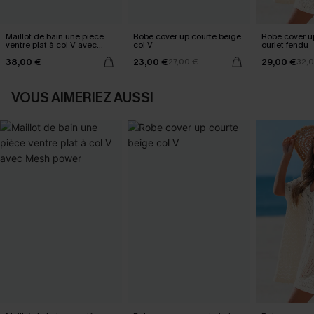
Maillot de bain une pièce
Robe cover up courte beige
Robe cover u
ventre plat à col V avec
col V
ourlet fendu
Mesh power
38,00 €
23,00 €
29,00 €
27,00 €
32,
VOUS AIMERIEZ AUSSI